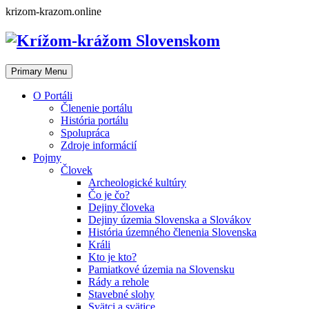
Skip
krizom-krazom.online
to
content
Primary Menu
O Portáli
Členenie portálu
História portálu
Spolupráca
Zdroje informácií
Pojmy
Človek
Archeologické kultúry
Čo je čo?
Dejiny človeka
Dejiny územia Slovenska a Slovákov
História územného členenia Slovenska
Králi
Kto je kto?
Pamiatkové územia na Slovensku
Rády a rehole
Stavebné slohy
Svätci a svätice