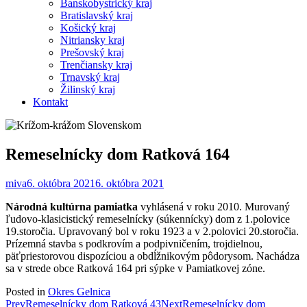
Banskobystrický kraj
Bratislavský kraj
Košický kraj
Nitriansky kraj
Prešovský kraj
Trenčiansky kraj
Trnavský kraj
Žilinský kraj
Kontakt
Remeselnícky dom Ratková 164
miva
6. októbra 2021
6. októbra 2021
Národná kultúrna pamiatka
vyhlásená v roku 2010. Murovaný
ľudovo-klasicistický remeselnícky (súkennícky) dom z 1.polovice
19.storočia. Upravovaný bol v roku 1923 a v 2.polovici 20.storočia.
Prízemná stavba s podkrovím a podpivničením, trojdielnou,
päťpriestorovou dispozíciou a obdĺžnikovým pôdorysom. Nachádza
sa v strede obce Ratková 164 pri sýpke v Pamiatkovej zóne.
Posted in
Okres Gelnica
Post
Prev
Remeselnícky dom Ratková 43
Next
Remeselnícky dom