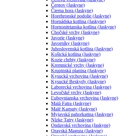
Čergov (Jaskyne)
Čierna hora (Jaskyne)
Horehronské podolie (Jaskyne)
Hornádska kotlina (Jaskyne)
Hornonitrianska kotlina (Jaskyne)
Chočské vrchy (Jaskyne)
Javorie (Jaskyne)
Javorníky (Jaskyne)
Juhoslovenská kotlina (Jaskyne)
Košická kotlina (Jaskyne)
Kozie chrbty (Jaskyne)
Kremnické vrchy (Jaskyne)
Krupinská planina (Jaskyne)
Kysucká vrchovina (Jaskyne)
Kysucké Beskydy (Jaskyne)
Laborecká vrchovina (Jaskyne)
Levočské vrchy (Jaskyne)
Ľubovnianska vrchovina (Jaskyne)
Malá Fatra (Jaskyne)
Malé Karpaty (Jaskyne)
Myjavská pahorkatina (Jaskyne)
Nízke Tatry (Jaskyne)
Ondavská vrchovina (Jaskyne)
Oravská Magura (Jaskyne)