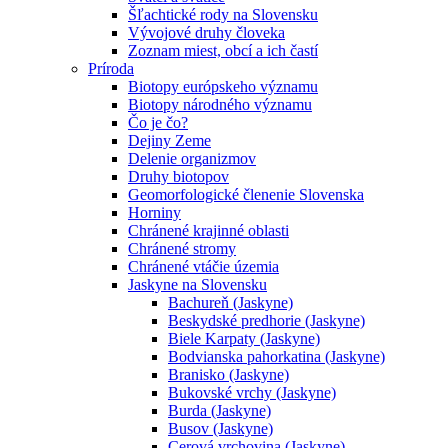
Šľachtické rody na Slovensku
Vývojové druhy človeka
Zoznam miest, obcí a ich častí
Príroda
Biotopy európskeho významu
Biotopy národného významu
Čo je čo?
Dejiny Zeme
Delenie organizmov
Druhy biotopov
Geomorfologické členenie Slovenska
Horniny
Chránené krajinné oblasti
Chránené stromy
Chránené vtáčie územia
Jaskyne na Slovensku
Bachureň (Jaskyne)
Beskydské predhorie (Jaskyne)
Biele Karpaty (Jaskyne)
Bodvianska pahorkatina (Jaskyne)
Branisko (Jaskyne)
Bukovské vrchy (Jaskyne)
Burda (Jaskyne)
Busov (Jaskyne)
Cerová vrchovina (Jaskyne)