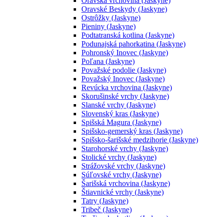
Oravská vrchovina (Jaskyne)
Oravské Beskydy (Jaskyne)
Ostrôžky (Jaskyne)
Pieniny (Jaskyne)
Podtatranská kotlina (Jaskyne)
Podunajská pahorkatina (Jaskyne)
Pohronský Inovec (Jaskyne)
Poľana (Jaskyne)
Považské podolie (Jaskyne)
Považský Inovec (Jaskyne)
Revúcka vrchovina (Jaskyne)
Skorušinské vrchy (Jaskyne)
Slanské vrchy (Jaskyne)
Slovenský kras (Jaskyne)
Spišská Magura (Jaskyne)
Spišsko-gemerský kras (Jaskyne)
Spišsko-šarišské medzihorie (Jaskyne)
Starohorské vrchy (Jaskyne)
Stolické vrchy (Jaskyne)
Strážovské vrchy (Jaskyne)
Súľovské vrchy (Jaskyne)
Šarišská vrchovina (Jaskyne)
Štiavnické vrchy (Jaskyne)
Tatry (Jaskyne)
Tribeč (Jaskyne)