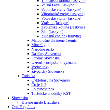
Turčianska kotlina (Jaskyne)
Veľká Fatra (Jaskyne)
Veporské vrchy (Jaskyne)
Vihorlatské vrchy (Jaskyne)
Volovské vrchy (Jaskyne)
Vtáčnik (Jaskyne)
Zvolenská kotlina (Jaskyne)
Žiar (Jaskyne)
Žilinská kotlina (Jaskyne)
Maloplošné chránené územia
Minerály
Národné parky
Rastliny Slovenska
Stromy Slovenska
Územia európskeho významu
Vodné toky
Živočíchy Slovenska
Turistika
Cyklotrasy na Slovensku
Čo je čo?
Splavnosť riek
Turistické chodníky KST
Slovensko
Hlavné mesto Bratislava
Opis Regiónov