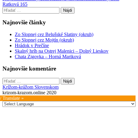
Ratková 165
navigation
Hľadať:
Najnovšie články
Zo Slopnej cez Belušské Slatiny (okruh)
Zo Slopnej cez Mojtín (okruh)
Hrádok v Prečíne
Skalný hríb na Ostrej Malenici – Dolný Lieskov
Chata Zigovka – Horná Mariková
Najnovšie komentáre
Hľadať:
Krížom-krážom Slovenskom
krizom-krazom.online 2020
/ Translate »