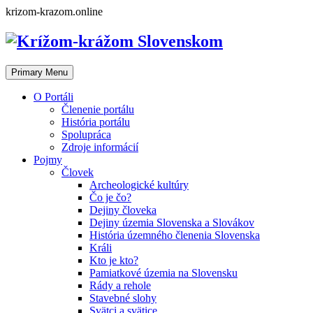
Skip
krizom-krazom.online
to
content
Primary Menu
O Portáli
Členenie portálu
História portálu
Spolupráca
Zdroje informácií
Pojmy
Človek
Archeologické kultúry
Čo je čo?
Dejiny človeka
Dejiny územia Slovenska a Slovákov
História územného členenia Slovenska
Králi
Kto je kto?
Pamiatkové územia na Slovensku
Rády a rehole
Stavebné slohy
Svätci a svätice