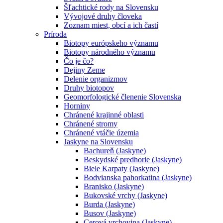
Šľachtické rody na Slovensku
Vývojové druhy človeka
Zoznam miest, obcí a ich častí
Príroda
Biotopy európskeho významu
Biotopy národného významu
Čo je čo?
Dejiny Zeme
Delenie organizmov
Druhy biotopov
Geomorfologické členenie Slovenska
Horniny
Chránené krajinné oblasti
Chránené stromy
Chránené vtáčie územia
Jaskyne na Slovensku
Bachureň (Jaskyne)
Beskydské predhorie (Jaskyne)
Biele Karpaty (Jaskyne)
Bodvianska pahorkatina (Jaskyne)
Branisko (Jaskyne)
Bukovské vrchy (Jaskyne)
Burda (Jaskyne)
Busov (Jaskyne)
Cerová vrchovina (Jaskyne)