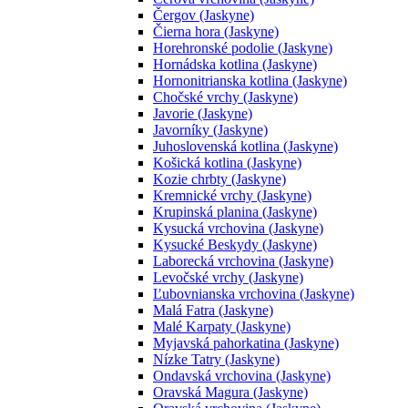
Čergov (Jaskyne)
Čierna hora (Jaskyne)
Horehronské podolie (Jaskyne)
Hornádska kotlina (Jaskyne)
Hornonitrianska kotlina (Jaskyne)
Chočské vrchy (Jaskyne)
Javorie (Jaskyne)
Javorníky (Jaskyne)
Juhoslovenská kotlina (Jaskyne)
Košická kotlina (Jaskyne)
Kozie chrbty (Jaskyne)
Kremnické vrchy (Jaskyne)
Krupinská planina (Jaskyne)
Kysucká vrchovina (Jaskyne)
Kysucké Beskydy (Jaskyne)
Laborecká vrchovina (Jaskyne)
Levočské vrchy (Jaskyne)
Ľubovnianska vrchovina (Jaskyne)
Malá Fatra (Jaskyne)
Malé Karpaty (Jaskyne)
Myjavská pahorkatina (Jaskyne)
Nízke Tatry (Jaskyne)
Ondavská vrchovina (Jaskyne)
Oravská Magura (Jaskyne)