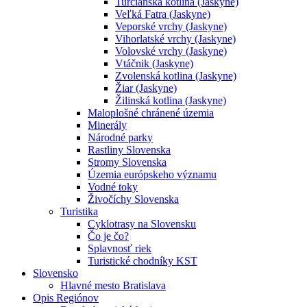
Turčianska kotlina (Jaskyne)
Veľká Fatra (Jaskyne)
Veporské vrchy (Jaskyne)
Vihorlatské vrchy (Jaskyne)
Volovské vrchy (Jaskyne)
Vtáčnik (Jaskyne)
Zvolenská kotlina (Jaskyne)
Žiar (Jaskyne)
Žilinská kotlina (Jaskyne)
Maloplošné chránené územia
Minerály
Národné parky
Rastliny Slovenska
Stromy Slovenska
Územia európskeho významu
Vodné toky
Živočíchy Slovenska
Turistika
Cyklotrasy na Slovensku
Čo je čo?
Splavnosť riek
Turistické chodníky KST
Slovensko
Hlavné mesto Bratislava
Opis Regiónov