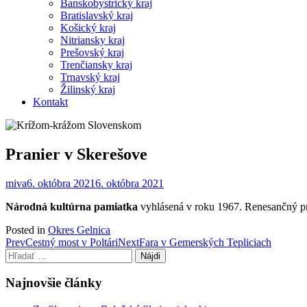
Banskobystrický kraj
Bratislavský kraj
Košický kraj
Nitriansky kraj
Prešovský kraj
Trenčiansky kraj
Trnavský kraj
Žilinský kraj
Kontakt
Pranier v Skerešove
miva
6. októbra 2021
6. októbra 2021
Národná kultúrna pamiatka
vyhlásená v roku 1967. Renesančný pra
Posted in
Okres Gelnica
Post
Prev
Cestný most v Poltári
Next
Fara v Gemerských Tepliciach
Hľadať:
navigation
Najnovšie články