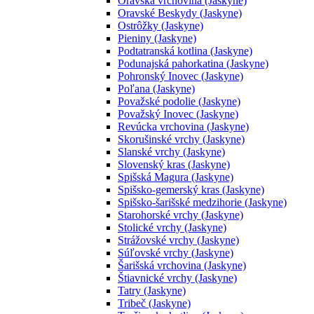
Oravská vrchovina (Jaskyne)
Oravské Beskydy (Jaskyne)
Ostrôžky (Jaskyne)
Pieniny (Jaskyne)
Podtatranská kotlina (Jaskyne)
Podunajská pahorkatina (Jaskyne)
Pohronský Inovec (Jaskyne)
Poľana (Jaskyne)
Považské podolie (Jaskyne)
Považský Inovec (Jaskyne)
Revúcka vrchovina (Jaskyne)
Skorušinské vrchy (Jaskyne)
Slanské vrchy (Jaskyne)
Slovenský kras (Jaskyne)
Spišská Magura (Jaskyne)
Spišsko-gemerský kras (Jaskyne)
Spišsko-šarišské medzihorie (Jaskyne)
Starohorské vrchy (Jaskyne)
Stolické vrchy (Jaskyne)
Strážovské vrchy (Jaskyne)
Súľovské vrchy (Jaskyne)
Šarišská vrchovina (Jaskyne)
Štiavnické vrchy (Jaskyne)
Tatry (Jaskyne)
Tribeč (Jaskyne)