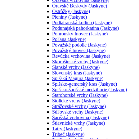
Oravská vrchovina (Jaskyne)
Oravské Beskydy (Jaskyne)
Ostrôžky (Jaskyne)
Pieniny (Jaskyne)
Podtatranská kotlina (Jaskyne)
Podunajská pahorkatina (Jaskyne)
Pohronský Inovec (Jaskyne)
Poľana (Jaskyne)
Považské podolie (Jaskyne)
Považský Inovec (Jaskyne)
Revúcka vrchovina (Jaskyne)
Skorušinské vrchy (Jaskyne)
Slanské vrchy (Jaskyne)
Slovenský kras (Jaskyne)
Spišská Magura (Jaskyne)
Spišsko-gemerský kras (Jaskyne)
Spišsko-šarišské medzihorie (Jaskyne)
Starohorské vrchy (Jaskyne)
Stolické vrchy (Jaskyne)
Strážovské vrchy (Jaskyne)
Súľovské vrchy (Jaskyne)
Šarišská vrchovina (Jaskyne)
Štiavnické vrchy (Jaskyne)
Tatry (Jaskyne)
Tribeč (Jaskyne)