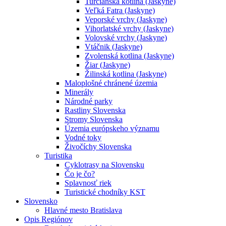
Turčianska kotlina (Jaskyne)
Veľká Fatra (Jaskyne)
Veporské vrchy (Jaskyne)
Vihorlatské vrchy (Jaskyne)
Volovské vrchy (Jaskyne)
Vtáčnik (Jaskyne)
Zvolenská kotlina (Jaskyne)
Žiar (Jaskyne)
Žilinská kotlina (Jaskyne)
Maloplošné chránené územia
Minerály
Národné parky
Rastliny Slovenska
Stromy Slovenska
Územia európskeho významu
Vodné toky
Živočíchy Slovenska
Turistika
Cyklotrasy na Slovensku
Čo je čo?
Splavnosť riek
Turistické chodníky KST
Slovensko
Hlavné mesto Bratislava
Opis Regiónov