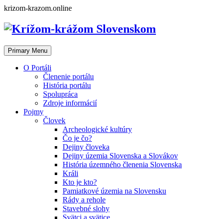
Skip
krizom-krazom.online
to
content
Primary Menu
O Portáli
Členenie portálu
História portálu
Spolupráca
Zdroje informácií
Pojmy
Človek
Archeologické kultúry
Čo je čo?
Dejiny človeka
Dejiny územia Slovenska a Slovákov
História územného členenia Slovenska
Králi
Kto je kto?
Pamiatkové územia na Slovensku
Rády a rehole
Stavebné slohy
Svätci a svätice