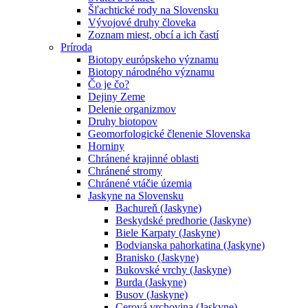
Šľachtické rody na Slovensku
Vývojové druhy človeka
Zoznam miest, obcí a ich častí
Príroda
Biotopy európskeho významu
Biotopy národného významu
Čo je čo?
Dejiny Zeme
Delenie organizmov
Druhy biotopov
Geomorfologické členenie Slovenska
Horniny
Chránené krajinné oblasti
Chránené stromy
Chránené vtáčie územia
Jaskyne na Slovensku
Bachureň (Jaskyne)
Beskydské predhorie (Jaskyne)
Biele Karpaty (Jaskyne)
Bodvianska pahorkatina (Jaskyne)
Branisko (Jaskyne)
Bukovské vrchy (Jaskyne)
Burda (Jaskyne)
Busov (Jaskyne)
Cerová vrchovina (Jaskyne)