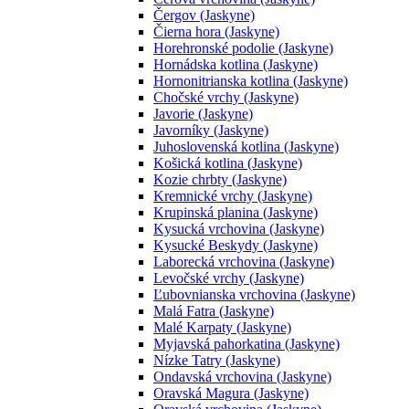
Čergov (Jaskyne)
Čierna hora (Jaskyne)
Horehronské podolie (Jaskyne)
Hornádska kotlina (Jaskyne)
Hornonitrianska kotlina (Jaskyne)
Chočské vrchy (Jaskyne)
Javorie (Jaskyne)
Javorníky (Jaskyne)
Juhoslovenská kotlina (Jaskyne)
Košická kotlina (Jaskyne)
Kozie chrbty (Jaskyne)
Kremnické vrchy (Jaskyne)
Krupinská planina (Jaskyne)
Kysucká vrchovina (Jaskyne)
Kysucké Beskydy (Jaskyne)
Laborecká vrchovina (Jaskyne)
Levočské vrchy (Jaskyne)
Ľubovnianska vrchovina (Jaskyne)
Malá Fatra (Jaskyne)
Malé Karpaty (Jaskyne)
Myjavská pahorkatina (Jaskyne)
Nízke Tatry (Jaskyne)
Ondavská vrchovina (Jaskyne)
Oravská Magura (Jaskyne)