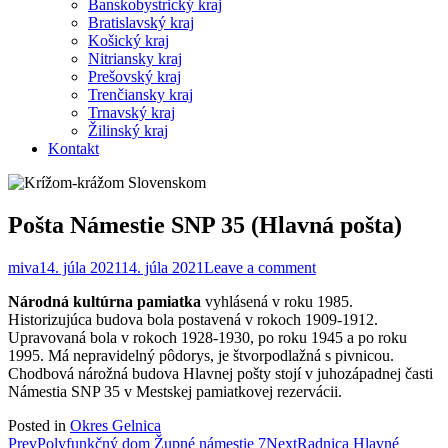
Banskobystrický kraj
Bratislavský kraj
Košický kraj
Nitriansky kraj
Prešovský kraj
Trenčiansky kraj
Trnavský kraj
Žilinský kraj
Kontakt
Pošta Námestie SNP 35 (Hlavná pošta)
miva
14. júla 2021
14. júla 2021
Leave a comment
Národná kultúrna pamiatka
vyhlásená v roku 1985.
Historizujúca budova bola postavená v rokoch 1909-1912.
Upravovaná bola v rokoch 1928-1930, po roku 1945 a po roku
1995. Má nepravidelný pôdorys, je štvorpodlažná s pivnicou.
Chodbová nárožná budova Hlavnej pošty stojí v juhozápadnej časti
Námestia SNP 35 v Mestskej pamiatkovej rezervácii.
Posted in
Okres Gelnica
Post
Prev
Polyfunkčný dom Župné námestie 7
Next
Radnica Hlavné