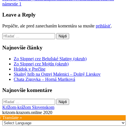
námestie 1
navigation
Leave a Reply
Prepáčte, ale pred zanechaním komentára sa musíte
prihlásiť
.
Hľadať:
Najnovšie články
Zo Slopnej cez Belušské Slatiny (okruh)
Zo Slopnej cez Mojtín (okruh)
Hrádok v Prečíne
Skalný hríb na Ostrej Malenici – Dolný Lieskov
Chata Zigovka – Horná Mariková
Najnovšie komentáre
Hľadať:
Krížom-krážom Slovenskom
krizom-krazom.online 2020
/ Translate »