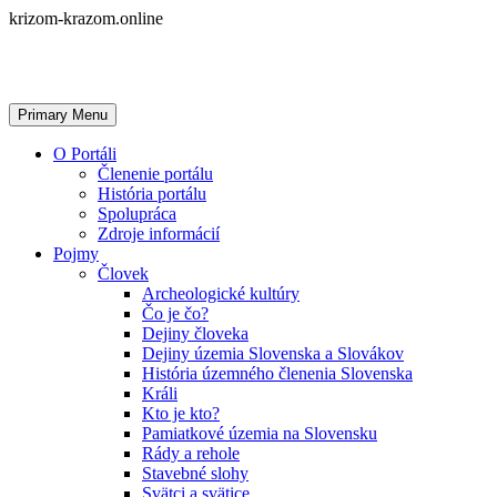
Skip
krizom-krazom.online
to
content
Primary Menu
O Portáli
Členenie portálu
História portálu
Spolupráca
Zdroje informácií
Pojmy
Človek
Archeologické kultúry
Čo je čo?
Dejiny človeka
Dejiny územia Slovenska a Slovákov
História územného členenia Slovenska
Králi
Kto je kto?
Pamiatkové územia na Slovensku
Rády a rehole
Stavebné slohy
Svätci a svätice