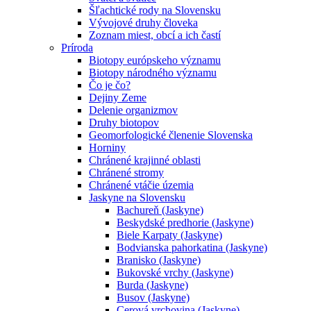
Šľachtické rody na Slovensku
Vývojové druhy človeka
Zoznam miest, obcí a ich častí
Príroda
Biotopy európskeho významu
Biotopy národného významu
Čo je čo?
Dejiny Zeme
Delenie organizmov
Druhy biotopov
Geomorfologické členenie Slovenska
Horniny
Chránené krajinné oblasti
Chránené stromy
Chránené vtáčie územia
Jaskyne na Slovensku
Bachureň (Jaskyne)
Beskydské predhorie (Jaskyne)
Biele Karpaty (Jaskyne)
Bodvianska pahorkatina (Jaskyne)
Branisko (Jaskyne)
Bukovské vrchy (Jaskyne)
Burda (Jaskyne)
Busov (Jaskyne)
Cerová vrchovina (Jaskyne)