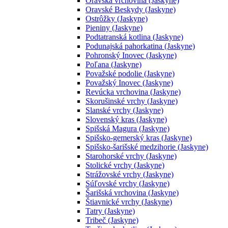
Oravská vrchovina (Jaskyne)
Oravské Beskydy (Jaskyne)
Ostrôžky (Jaskyne)
Pieniny (Jaskyne)
Podtatranská kotlina (Jaskyne)
Podunajská pahorkatina (Jaskyne)
Pohronský Inovec (Jaskyne)
Poľana (Jaskyne)
Považské podolie (Jaskyne)
Považský Inovec (Jaskyne)
Revúcka vrchovina (Jaskyne)
Skorušinské vrchy (Jaskyne)
Slanské vrchy (Jaskyne)
Slovenský kras (Jaskyne)
Spišská Magura (Jaskyne)
Spišsko-gemerský kras (Jaskyne)
Spišsko-šarišské medzihorie (Jaskyne)
Starohorské vrchy (Jaskyne)
Stolické vrchy (Jaskyne)
Strážovské vrchy (Jaskyne)
Súľovské vrchy (Jaskyne)
Šarišská vrchovina (Jaskyne)
Štiavnické vrchy (Jaskyne)
Tatry (Jaskyne)
Tribeč (Jaskyne)