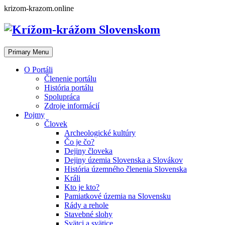
Skip
krizom-krazom.online
to
content
Primary Menu
O Portáli
Členenie portálu
História portálu
Spolupráca
Zdroje informácií
Pojmy
Človek
Archeologické kultúry
Čo je čo?
Dejiny človeka
Dejiny územia Slovenska a Slovákov
História územného členenia Slovenska
Králi
Kto je kto?
Pamiatkové územia na Slovensku
Rády a rehole
Stavebné slohy
Svätci a svätice