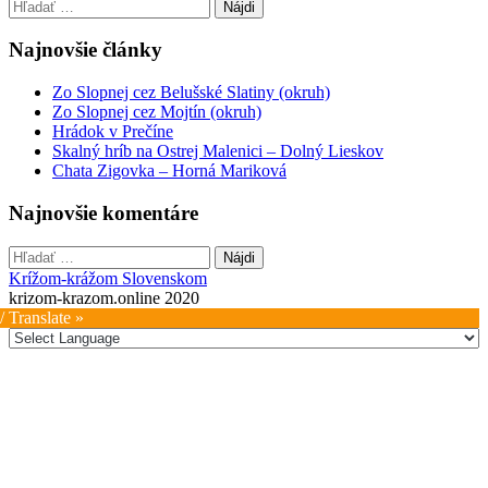
Hľadať:
Najnovšie články
Zo Slopnej cez Belušské Slatiny (okruh)
Zo Slopnej cez Mojtín (okruh)
Hrádok v Prečíne
Skalný hríb na Ostrej Malenici – Dolný Lieskov
Chata Zigovka – Horná Mariková
Najnovšie komentáre
Hľadať:
Krížom-krážom Slovenskom
krizom-krazom.online 2020
/ Translate »