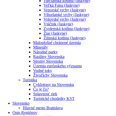
Turčianska kotlina (Jaskyne)
Veľká Fatra (Jaskyne)
Veporské vrchy (Jaskyne)
Vihorlatské vrchy (Jaskyne)
Volovské vrchy (Jaskyne)
Vtáčnik (Jaskyne)
Zvolenská kotlina (Jaskyne)
Žiar (Jaskyne)
Žilinská kotlina (Jaskyne)
Maloplošné chránené územia
Minerály
Národné parky
Rastliny Slovenska
Stromy Slovenska
Územia európskeho významu
Vodné toky
Živočíchy Slovenska
Turistika
Cyklotrasy na Slovensku
Čo je čo?
Splavnosť riek
Turistické chodníky KST
Slovensko
Hlavné mesto Bratislava
Opis Regiónov