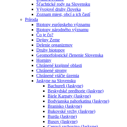
Šľachtické rody na Slovensku
Vývojové druhy človeka
Zoznam miest, obcí a ich častí
Príroda
Biotopy európskeho významu
Biotopy národného významu
Čo je čo?
Dejiny Zeme
Delenie organizmov
Druhy biotopov
Geomorfologické členenie Slovenska
Horniny
Chránené krajinné oblasti
Chránené stromy
Chránené vtáčie územia
Jaskyne na Slovensku
Bachureň (Jaskyne)
Beskydské predhorie (Jaskyne)
Biele Karpaty (Jaskyne)
Bodvianska pahorkatina (Jaskyne)
Branisko (Jaskyne)
Bukovské vrchy (Jaskyne)
Burda (Jaskyne)
Busov (Jaskyne)
Cerová vrchovina (Jaskyne)