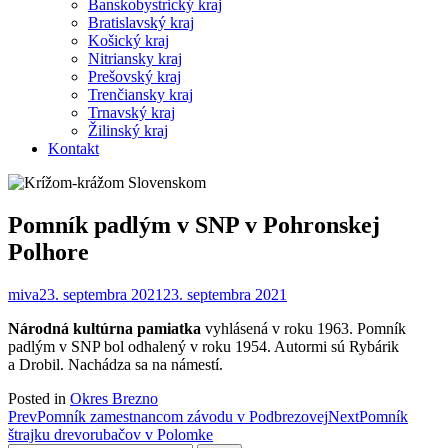
Banskobystrický kraj
Bratislavský kraj
Košický kraj
Nitriansky kraj
Prešovský kraj
Trenčiansky kraj
Trnavský kraj
Žilinský kraj
Kontakt
Pomník padlým v SNP v Pohronskej
Polhore
miva
23. septembra 2021
23. septembra 2021
Národná kultúrna pamiatka
vyhlásená v roku 1963. Pomník
padlým v SNP bol odhalený v roku 1954. Autormi sú Rybárik
a Drobil. Nachádza sa na námestí.
Posted in
Okres Brezno
Post
Prev
Pomník zamestnancom závodu v Podbrezovej
Next
Pomník
štrajku drevorubačov v Polomke
navigation