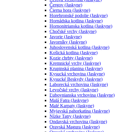
Čergov (Jaskyne)
Čierna hora (Jaskyne)
Horehronské podolie (Jaskyne)
Hornádska kotlina (Jaskyne)
Hornonitrianska kotlina (Jaskyne)
Chočské vrchy (Jaskyne)
Javorie (Jaskyne)
Javorníky (Jaskyne)
Juhoslovenská kotlina (Jaskyne)
Košická kotlina (Jaskyne)
Kozie chrbty (Jaskyne)
Kremnické vrchy (Jaskyne)
Krupinská planina (Jaskyne)
Kysucká vrchovina (Jaskyne)
Kysucké Beskydy (Jaskyne)
Laborecká vrchovina (Jaskyne)
Levočské vrchy (Jaskyne)
Ľubovnianska vrchovina (Jaskyne)
Malá Fatra (Jaskyne)
Malé Karpaty (Jaskyne)
Myjavská pahorkatina (Jaskyne)
Nízke Tatry (Jaskyne)
Ondavská vrchovina (Jaskyne)
Oravská Magura (Jaskyne)