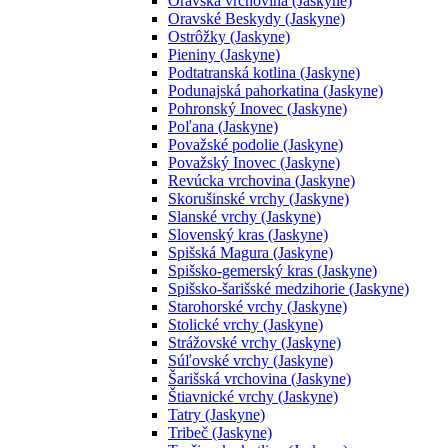
Oravská vrchovina (Jaskyne)
Oravské Beskydy (Jaskyne)
Ostrôžky (Jaskyne)
Pieniny (Jaskyne)
Podtatranská kotlina (Jaskyne)
Podunajská pahorkatina (Jaskyne)
Pohronský Inovec (Jaskyne)
Poľana (Jaskyne)
Považské podolie (Jaskyne)
Považský Inovec (Jaskyne)
Revúcka vrchovina (Jaskyne)
Skorušinské vrchy (Jaskyne)
Slanské vrchy (Jaskyne)
Slovenský kras (Jaskyne)
Spišská Magura (Jaskyne)
Spišsko-gemerský kras (Jaskyne)
Spišsko-šarišské medzihorie (Jaskyne)
Starohorské vrchy (Jaskyne)
Stolické vrchy (Jaskyne)
Strážovské vrchy (Jaskyne)
Súľovské vrchy (Jaskyne)
Šarišská vrchovina (Jaskyne)
Štiavnické vrchy (Jaskyne)
Tatry (Jaskyne)
Tribeč (Jaskyne)