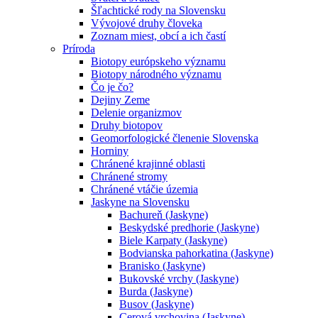
Šľachtické rody na Slovensku
Vývojové druhy človeka
Zoznam miest, obcí a ich častí
Príroda
Biotopy európskeho významu
Biotopy národného významu
Čo je čo?
Dejiny Zeme
Delenie organizmov
Druhy biotopov
Geomorfologické členenie Slovenska
Horniny
Chránené krajinné oblasti
Chránené stromy
Chránené vtáčie územia
Jaskyne na Slovensku
Bachureň (Jaskyne)
Beskydské predhorie (Jaskyne)
Biele Karpaty (Jaskyne)
Bodvianska pahorkatina (Jaskyne)
Branisko (Jaskyne)
Bukovské vrchy (Jaskyne)
Burda (Jaskyne)
Busov (Jaskyne)
Cerová vrchovina (Jaskyne)