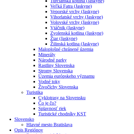
Turčianska kotlina (Jaskyne)
Veľká Fatra (Jaskyne)
Veporské vrchy (Jaskyne)
Vihorlatské vrchy (Jaskyne)
Volovské vrchy (Jaskyne)
Vtáčnik (Jaskyne)
Zvolenská kotlina (Jaskyne)
Žiar (Jaskyne)
Žilinská kotlina (Jaskyne)
Maloplošné chránené územia
Minerály
Národné parky
Rastliny Slovenska
Stromy Slovenska
Územia európskeho významu
Vodné toky
Živočíchy Slovenska
Turistika
Cyklotrasy na Slovensku
Čo je čo?
Splavnosť riek
Turistické chodníky KST
Slovensko
Hlavné mesto Bratislava
Opis Regiónov