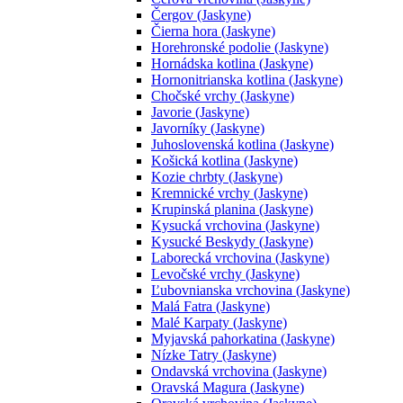
Čergov (Jaskyne)
Čierna hora (Jaskyne)
Horehronské podolie (Jaskyne)
Hornádska kotlina (Jaskyne)
Hornonitrianska kotlina (Jaskyne)
Chočské vrchy (Jaskyne)
Javorie (Jaskyne)
Javorníky (Jaskyne)
Juhoslovenská kotlina (Jaskyne)
Košická kotlina (Jaskyne)
Kozie chrbty (Jaskyne)
Kremnické vrchy (Jaskyne)
Krupinská planina (Jaskyne)
Kysucká vrchovina (Jaskyne)
Kysucké Beskydy (Jaskyne)
Laborecká vrchovina (Jaskyne)
Levočské vrchy (Jaskyne)
Ľubovnianska vrchovina (Jaskyne)
Malá Fatra (Jaskyne)
Malé Karpaty (Jaskyne)
Myjavská pahorkatina (Jaskyne)
Nízke Tatry (Jaskyne)
Ondavská vrchovina (Jaskyne)
Oravská Magura (Jaskyne)