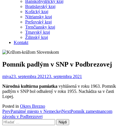
Banskobystrický kraj
Bratislavský kraj
Košický kraj
Nitriansky kraj
Prešovský kraj
Trenčiansky kraj
Trnavský kraj
Žilinský kraj
Kontakt
Pomník padlým v SNP v Podbrezovej
miva
23. septembra 2021
23. septembra 2021
Národná kultúrna pamiatka
vyhlásená v roku 1963. Pomník
padlým v SNP bol odhalený v roku 1955. Nachádza sa v časti
Lopej.
Posted in
Okres Brezno
Post
Prev
Pamätné miesto v Nemeckej
Next
Pomník zamestnancom
závodu v Podbrezovej
navigation
Hľadať: