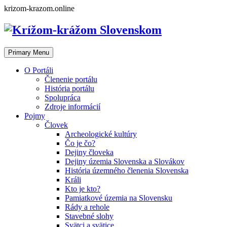
Skip
krizom-krazom.online
to
content
Primary Menu
O Portáli
Členenie portálu
História portálu
Spolupráca
Zdroje informácií
Pojmy
Človek
Archeologické kultúry
Čo je čo?
Dejiny človeka
Dejiny územia Slovenska a Slovákov
História územného členenia Slovenska
Králi
Kto je kto?
Pamiatkové územia na Slovensku
Rády a rehole
Stavebné slohy
Svätci a svätice