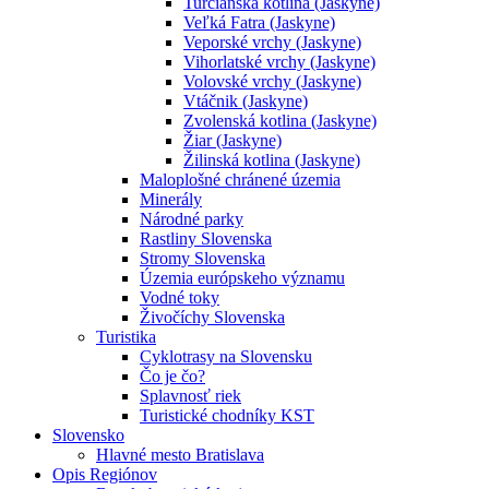
Turčianska kotlina (Jaskyne)
Veľká Fatra (Jaskyne)
Veporské vrchy (Jaskyne)
Vihorlatské vrchy (Jaskyne)
Volovské vrchy (Jaskyne)
Vtáčnik (Jaskyne)
Zvolenská kotlina (Jaskyne)
Žiar (Jaskyne)
Žilinská kotlina (Jaskyne)
Maloplošné chránené územia
Minerály
Národné parky
Rastliny Slovenska
Stromy Slovenska
Územia európskeho významu
Vodné toky
Živočíchy Slovenska
Turistika
Cyklotrasy na Slovensku
Čo je čo?
Splavnosť riek
Turistické chodníky KST
Slovensko
Hlavné mesto Bratislava
Opis Regiónov