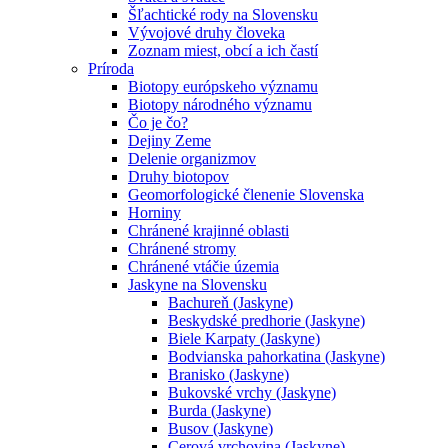
Šľachtické rody na Slovensku
Vývojové druhy človeka
Zoznam miest, obcí a ich častí
Príroda
Biotopy európskeho významu
Biotopy národného významu
Čo je čo?
Dejiny Zeme
Delenie organizmov
Druhy biotopov
Geomorfologické členenie Slovenska
Horniny
Chránené krajinné oblasti
Chránené stromy
Chránené vtáčie územia
Jaskyne na Slovensku
Bachureň (Jaskyne)
Beskydské predhorie (Jaskyne)
Biele Karpaty (Jaskyne)
Bodvianska pahorkatina (Jaskyne)
Branisko (Jaskyne)
Bukovské vrchy (Jaskyne)
Burda (Jaskyne)
Busov (Jaskyne)
Cerová vrchovina (Jaskyne)