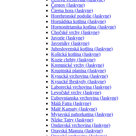
Čergov (Jaskyne)
Čierna hora (Jaskyne)
Horehronské podolie (Jaskyne)
Hornádska kotlina (Jaskyne)
Hornonitrianska kotlina (Jaskyne)
Chočské vrchy (Jaskyne)
Javorie (Jaskyne)
Javorníky (Jaskyne)
Juhoslovenská kotlina (Jaskyne)
Košická kotlina (Jaskyne)
Kozie chrbty (Jaskyne)
Kremnické vrchy (Jaskyne)
Krupinská planina (Jaskyne)
Kysucká vrchovina (Jaskyne)
Kysucké Beskydy (Jaskyne)
Laborecká vrchovina (Jaskyne)
Levočské vrchy (Jaskyne)
Ľubovnianska vrchovina (Jaskyne)
Malá Fatra (Jaskyne)
Malé Karpaty (Jaskyne)
Myjavská pahorkatina (Jaskyne)
Nízke Tatry (Jaskyne)
Ondavská vrchovina (Jaskyne)
Oravská Magura (Jaskyne)