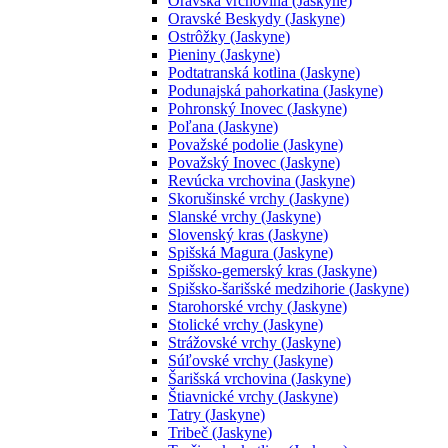
Oravská vrchovina (Jaskyne)
Oravské Beskydy (Jaskyne)
Ostrôžky (Jaskyne)
Pieniny (Jaskyne)
Podtatranská kotlina (Jaskyne)
Podunajská pahorkatina (Jaskyne)
Pohronský Inovec (Jaskyne)
Poľana (Jaskyne)
Považské podolie (Jaskyne)
Považský Inovec (Jaskyne)
Revúcka vrchovina (Jaskyne)
Skorušinské vrchy (Jaskyne)
Slanské vrchy (Jaskyne)
Slovenský kras (Jaskyne)
Spišská Magura (Jaskyne)
Spišsko-gemerský kras (Jaskyne)
Spišsko-šarišské medzihorie (Jaskyne)
Starohorské vrchy (Jaskyne)
Stolické vrchy (Jaskyne)
Strážovské vrchy (Jaskyne)
Súľovské vrchy (Jaskyne)
Šarišská vrchovina (Jaskyne)
Štiavnické vrchy (Jaskyne)
Tatry (Jaskyne)
Tribeč (Jaskyne)