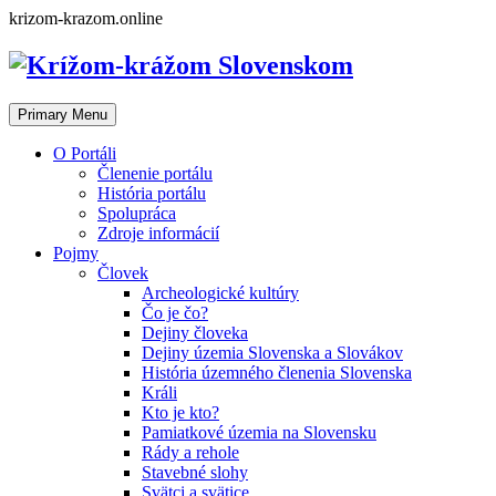
Skip
krizom-krazom.online
to
content
Primary Menu
O Portáli
Členenie portálu
História portálu
Spolupráca
Zdroje informácií
Pojmy
Človek
Archeologické kultúry
Čo je čo?
Dejiny človeka
Dejiny územia Slovenska a Slovákov
História územného členenia Slovenska
Králi
Kto je kto?
Pamiatkové územia na Slovensku
Rády a rehole
Stavebné slohy
Svätci a svätice