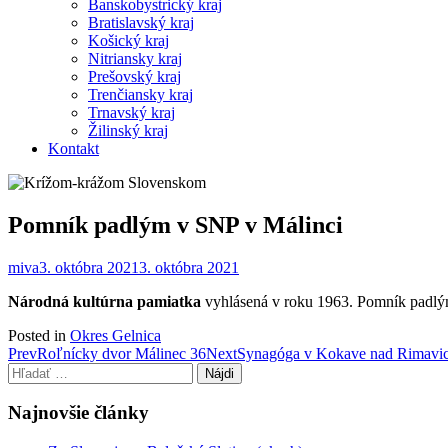
Banskobystrický kraj
Bratislavský kraj
Košický kraj
Nitriansky kraj
Prešovský kraj
Trenčiansky kraj
Trnavský kraj
Žilinský kraj
Kontakt
Pomník padlým v SNP v Málinci
miva
3. októbra 2021
3. októbra 2021
Národná kultúrna pamiatka
vyhlásená v roku 1963. Pomník padlým
Posted in
Okres Gelnica
Post
Prev
Roľnícky dvor Málinec 36
Next
Synagóga v Kokave nad Rimavi
Hľadať:
navigation
Najnovšie články