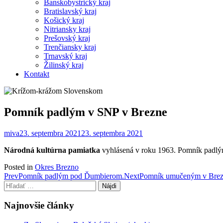
Banskobystrický kraj
Bratislavský kraj
Košický kraj
Nitriansky kraj
Prešovský kraj
Trenčiansky kraj
Trnavský kraj
Žilinský kraj
Kontakt
Pomník padlým v SNP v Brezne
miva
23. septembra 2021
23. septembra 2021
Národná kultúrna pamiatka
vyhlásená v roku 1963. Pomník padlým
Posted in
Okres Brezno
Post
Prev
Pomník padlým pod Ďumbierom.
Next
Pomník umučeným v Bre
Hľadať:
navigation
Najnovšie články