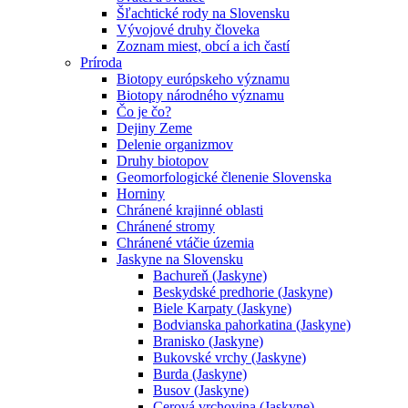
Šľachtické rody na Slovensku
Vývojové druhy človeka
Zoznam miest, obcí a ich častí
Príroda
Biotopy európskeho významu
Biotopy národného významu
Čo je čo?
Dejiny Zeme
Delenie organizmov
Druhy biotopov
Geomorfologické členenie Slovenska
Horniny
Chránené krajinné oblasti
Chránené stromy
Chránené vtáčie územia
Jaskyne na Slovensku
Bachureň (Jaskyne)
Beskydské predhorie (Jaskyne)
Biele Karpaty (Jaskyne)
Bodvianska pahorkatina (Jaskyne)
Branisko (Jaskyne)
Bukovské vrchy (Jaskyne)
Burda (Jaskyne)
Busov (Jaskyne)
Cerová vrchovina (Jaskyne)