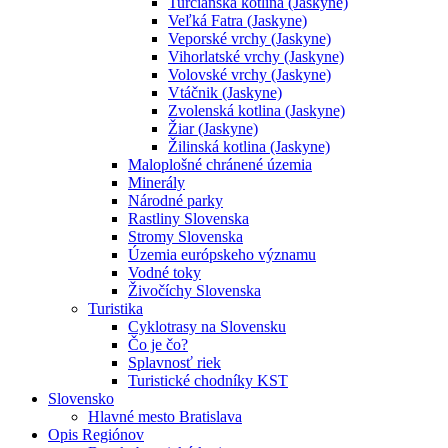
Turčianska kotlina (Jaskyne)
Veľká Fatra (Jaskyne)
Veporské vrchy (Jaskyne)
Vihorlatské vrchy (Jaskyne)
Volovské vrchy (Jaskyne)
Vtáčnik (Jaskyne)
Zvolenská kotlina (Jaskyne)
Žiar (Jaskyne)
Žilinská kotlina (Jaskyne)
Maloplošné chránené územia
Minerály
Národné parky
Rastliny Slovenska
Stromy Slovenska
Územia európskeho významu
Vodné toky
Živočíchy Slovenska
Turistika
Cyklotrasy na Slovensku
Čo je čo?
Splavnosť riek
Turistické chodníky KST
Slovensko
Hlavné mesto Bratislava
Opis Regiónov