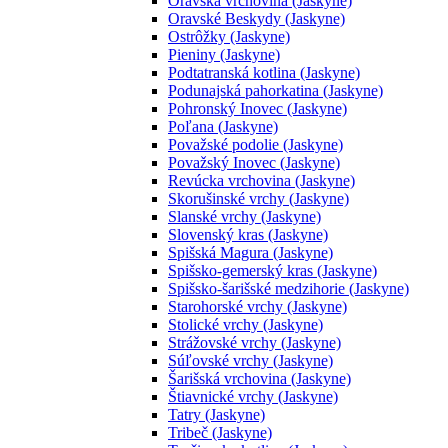
Oravská vrchovina (Jaskyne)
Oravské Beskydy (Jaskyne)
Ostrôžky (Jaskyne)
Pieniny (Jaskyne)
Podtatranská kotlina (Jaskyne)
Podunajská pahorkatina (Jaskyne)
Pohronský Inovec (Jaskyne)
Poľana (Jaskyne)
Považské podolie (Jaskyne)
Považský Inovec (Jaskyne)
Revúcka vrchovina (Jaskyne)
Skorušinské vrchy (Jaskyne)
Slanské vrchy (Jaskyne)
Slovenský kras (Jaskyne)
Spišská Magura (Jaskyne)
Spišsko-gemerský kras (Jaskyne)
Spišsko-šarišské medzihorie (Jaskyne)
Starohorské vrchy (Jaskyne)
Stolické vrchy (Jaskyne)
Strážovské vrchy (Jaskyne)
Súľovské vrchy (Jaskyne)
Šarišská vrchovina (Jaskyne)
Štiavnické vrchy (Jaskyne)
Tatry (Jaskyne)
Tribeč (Jaskyne)