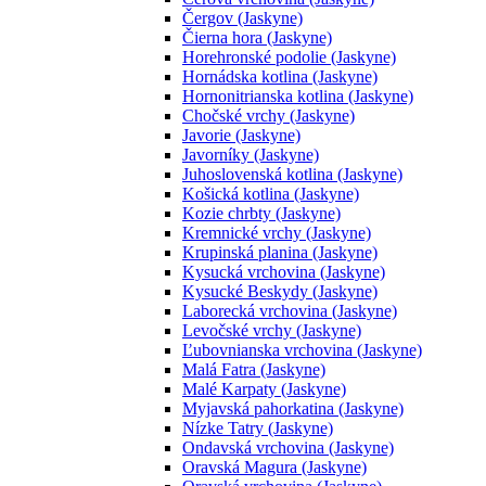
Čergov (Jaskyne)
Čierna hora (Jaskyne)
Horehronské podolie (Jaskyne)
Hornádska kotlina (Jaskyne)
Hornonitrianska kotlina (Jaskyne)
Chočské vrchy (Jaskyne)
Javorie (Jaskyne)
Javorníky (Jaskyne)
Juhoslovenská kotlina (Jaskyne)
Košická kotlina (Jaskyne)
Kozie chrbty (Jaskyne)
Kremnické vrchy (Jaskyne)
Krupinská planina (Jaskyne)
Kysucká vrchovina (Jaskyne)
Kysucké Beskydy (Jaskyne)
Laborecká vrchovina (Jaskyne)
Levočské vrchy (Jaskyne)
Ľubovnianska vrchovina (Jaskyne)
Malá Fatra (Jaskyne)
Malé Karpaty (Jaskyne)
Myjavská pahorkatina (Jaskyne)
Nízke Tatry (Jaskyne)
Ondavská vrchovina (Jaskyne)
Oravská Magura (Jaskyne)