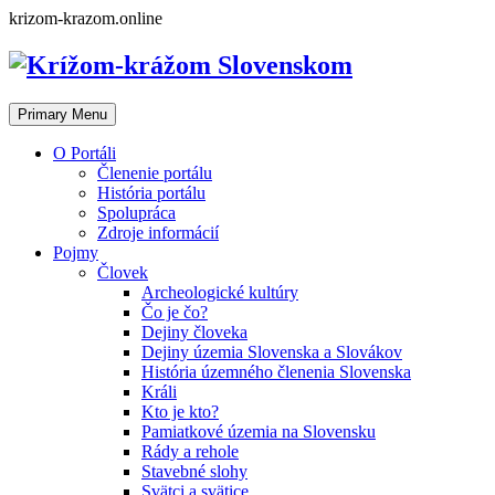
Skip
krizom-krazom.online
to
content
Primary Menu
O Portáli
Členenie portálu
História portálu
Spolupráca
Zdroje informácií
Pojmy
Človek
Archeologické kultúry
Čo je čo?
Dejiny človeka
Dejiny územia Slovenska a Slovákov
História územného členenia Slovenska
Králi
Kto je kto?
Pamiatkové územia na Slovensku
Rády a rehole
Stavebné slohy
Svätci a svätice