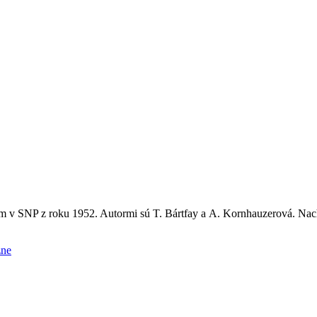
 v SNP z roku 1952. Autormi sú T. Bártfay a A. Kornhauzerová. Nac
zne