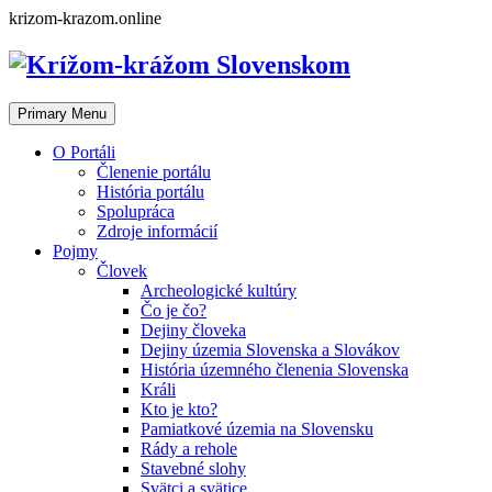
Skip
krizom-krazom.online
to
content
Primary Menu
O Portáli
Členenie portálu
História portálu
Spolupráca
Zdroje informácií
Pojmy
Človek
Archeologické kultúry
Čo je čo?
Dejiny človeka
Dejiny územia Slovenska a Slovákov
História územného členenia Slovenska
Králi
Kto je kto?
Pamiatkové územia na Slovensku
Rády a rehole
Stavebné slohy
Svätci a svätice