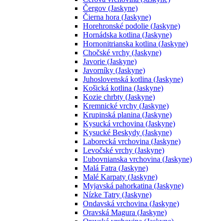
Čergov (Jaskyne)
Čierna hora (Jaskyne)
Horehronské podolie (Jaskyne)
Hornádska kotlina (Jaskyne)
Hornonitrianska kotlina (Jaskyne)
Chočské vrchy (Jaskyne)
Javorie (Jaskyne)
Javorníky (Jaskyne)
Juhoslovenská kotlina (Jaskyne)
Košická kotlina (Jaskyne)
Kozie chrbty (Jaskyne)
Kremnické vrchy (Jaskyne)
Krupinská planina (Jaskyne)
Kysucká vrchovina (Jaskyne)
Kysucké Beskydy (Jaskyne)
Laborecká vrchovina (Jaskyne)
Levočské vrchy (Jaskyne)
Ľubovnianska vrchovina (Jaskyne)
Malá Fatra (Jaskyne)
Malé Karpaty (Jaskyne)
Myjavská pahorkatina (Jaskyne)
Nízke Tatry (Jaskyne)
Ondavská vrchovina (Jaskyne)
Oravská Magura (Jaskyne)