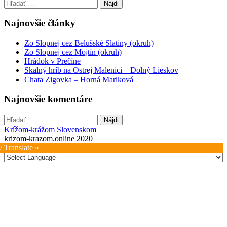
Hľadať:
Najnovšie články
Zo Slopnej cez Belušské Slatiny (okruh)
Zo Slopnej cez Mojtín (okruh)
Hrádok v Prečíne
Skalný hríb na Ostrej Malenici – Dolný Lieskov
Chata Zigovka – Horná Mariková
Najnovšie komentáre
Hľadať:
Krížom-krážom Slovenskom
krizom-krazom.online 2020
/ Translate »