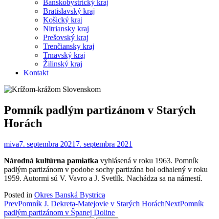
Banskobystrický kraj
Bratislavský kraj
Košický kraj
Nitriansky kraj
Prešovský kraj
Trenčiansky kraj
Trnavský kraj
Žilinský kraj
Kontakt
Pomník padlým partizánom v Starých
Horách
miva
7. septembra 2021
7. septembra 2021
Národná kultúrna pamiatka
vyhlásená v roku 1963. Pomník
padlým partizánom v podobe sochy partizána bol odhalený v roku
1959. Autormi sú V. Vavro a J. Svetlík. Nachádza sa na námestí.
Posted in
Okres Banská Bystrica
Post
Prev
Pomník J. Dekreta-Matejovie v Starých Horách
Next
Pomník
padlým partizánom v Španej Doline
navigation