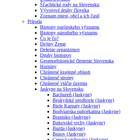
Šľachtické rody na Slovensku
Vývojové druhy človeka
Zoznam miest, obcí a ich častí
Príroda
Biotopy európskeho významu
Biotopy národného významu
Čo je čo?
Dejiny Zeme
Delenie organizmov
Druhy biotopov
Geomorfologické členenie Slovenska
Horniny
Chránené krajinné oblasti
Chránené stromy
Chránené vtáčie územia
Jaskyne na Slovensku
Bachureň (Jaskyne)
Beskydské predhorie (Jaskyne)
Biele Karpaty (Jaskyne)
Bodvianska pahorkatina (Jaskyne)
Branisko (Jaskyne)
Bukovské vrchy (Jaskyne)
Burda (Jaskyne)
Busov (Jaskyne)
Cerová vrchovina (Jaskyne)