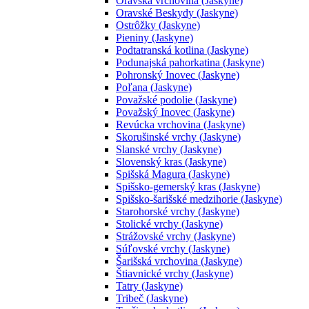
Oravská vrchovina (Jaskyne)
Oravské Beskydy (Jaskyne)
Ostrôžky (Jaskyne)
Pieniny (Jaskyne)
Podtatranská kotlina (Jaskyne)
Podunajská pahorkatina (Jaskyne)
Pohronský Inovec (Jaskyne)
Poľana (Jaskyne)
Považské podolie (Jaskyne)
Považský Inovec (Jaskyne)
Revúcka vrchovina (Jaskyne)
Skorušinské vrchy (Jaskyne)
Slanské vrchy (Jaskyne)
Slovenský kras (Jaskyne)
Spišská Magura (Jaskyne)
Spišsko-gemerský kras (Jaskyne)
Spišsko-šarišské medzihorie (Jaskyne)
Starohorské vrchy (Jaskyne)
Stolické vrchy (Jaskyne)
Strážovské vrchy (Jaskyne)
Súľovské vrchy (Jaskyne)
Šarišská vrchovina (Jaskyne)
Štiavnické vrchy (Jaskyne)
Tatry (Jaskyne)
Tribeč (Jaskyne)