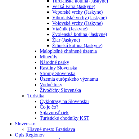
Turčianska kotlina (Jaskyne)
Veľká Fatra (Jaskyne)
Veporské vrchy (Jaskyne)
Vihorlatské vrchy (Jaskyne)
Volovské vrchy (Jaskyne)
Vtáčnik (Jaskyne)
Zvolenská kotlina (Jaskyne)
Žiar (Jaskyne)
Žilinská kotlina (Jaskyne)
Maloplošné chránené územia
Minerály
Národné parky
Rastliny Slovenska
Stromy Slovenska
Územia európskeho významu
Vodné toky
Živočíchy Slovenska
Turistika
Cyklotrasy na Slovensku
Čo je čo?
Splavnosť riek
Turistické chodníky KST
Slovensko
Hlavné mesto Bratislava
Opis Regiónov