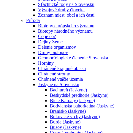
Šľachtické rody na Slovensku
Vývojové druhy človeka
Zoznam miest, obcí a ich častí
Príroda
Biotopy európskeho významu
Biotopy národného významu
Čo je čo?
Dejiny Zeme
Delenie organizmov
Druhy biotopov
Geomorfologické členenie Slovenska
Horniny
Chránené krajinné oblasti
Chránené stromy
Chránené vtáčie územia
Jaskyne na Slovensku
Bachureň (Jaskyne)
Beskydské predhorie (Jaskyne)
Biele Karpaty (Jaskyne)
Bodvianska pahorkatina (Jaskyne)
Branisko (Jaskyne)
Bukovské vrchy (Jaskyne)
Burda (Jaskyne)
Busov (Jaskyne)
Cerová vrchovina (Jaskyne)