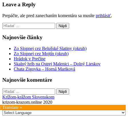
navigation
Leave a Reply
Prepáčte, ale pred zanechaním komentára sa musíte
prihlásiť
.
Hľadať:
Najnovšie články
Zo Slopnej cez Belušské Slatiny (okruh)
Zo Slopnej cez Mojtín (okruh)
Hrádok v Prečíne
Skalný hríb na Ostrej Malenici – Dolný Lieskov
Chata Zigovka – Horná Mariková
Najnovšie komentáre
Hľadať:
Krížom-krážom Slovenskom
krizom-krazom.online 2020
/ Translate »