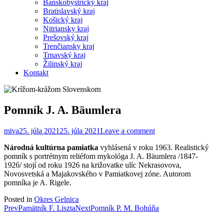
Banskobystrický kraj
Bratislavský kraj
Košický kraj
Nitriansky kraj
Prešovský kraj
Trenčiansky kraj
Trnavský kraj
Žilinský kraj
Kontakt
Pomník J. A. Bäumlera
miva
25. júla 2021
25. júla 2021
Leave a comment
Národná kultúrna pamiatka
vyhlásená v roku 1963. Realistický
pomník s portrétnym reliéfom mykológa J. A. Bäumlera /1847-
1926/ stojí od roku 1926 na križovatke ulíc Nekrasovova,
Novosvetská a Majakovského v Pamiatkovej zóne. Autorom
pomníka je A. Rigele.
Posted in
Okres Gelnica
Post
Prev
Pamätník F. Liszta
Next
Pomník P. M. Bohúňa