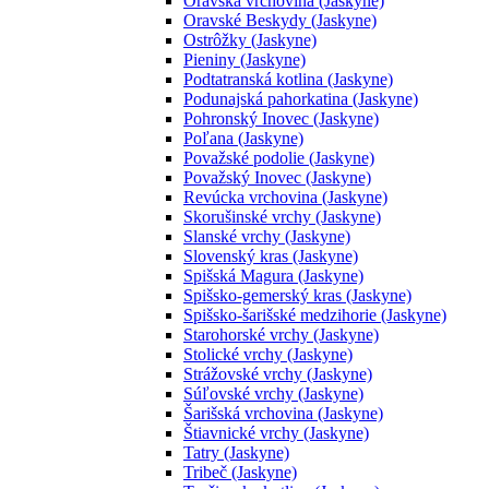
Oravská vrchovina (Jaskyne)
Oravské Beskydy (Jaskyne)
Ostrôžky (Jaskyne)
Pieniny (Jaskyne)
Podtatranská kotlina (Jaskyne)
Podunajská pahorkatina (Jaskyne)
Pohronský Inovec (Jaskyne)
Poľana (Jaskyne)
Považské podolie (Jaskyne)
Považský Inovec (Jaskyne)
Revúcka vrchovina (Jaskyne)
Skorušinské vrchy (Jaskyne)
Slanské vrchy (Jaskyne)
Slovenský kras (Jaskyne)
Spišská Magura (Jaskyne)
Spišsko-gemerský kras (Jaskyne)
Spišsko-šarišské medzihorie (Jaskyne)
Starohorské vrchy (Jaskyne)
Stolické vrchy (Jaskyne)
Strážovské vrchy (Jaskyne)
Súľovské vrchy (Jaskyne)
Šarišská vrchovina (Jaskyne)
Štiavnické vrchy (Jaskyne)
Tatry (Jaskyne)
Tribeč (Jaskyne)