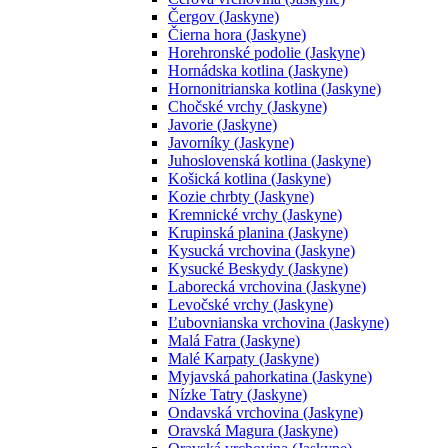
Čergov (Jaskyne)
Čierna hora (Jaskyne)
Horehronské podolie (Jaskyne)
Hornádska kotlina (Jaskyne)
Hornonitrianska kotlina (Jaskyne)
Chočské vrchy (Jaskyne)
Javorie (Jaskyne)
Javorníky (Jaskyne)
Juhoslovenská kotlina (Jaskyne)
Košická kotlina (Jaskyne)
Kozie chrbty (Jaskyne)
Kremnické vrchy (Jaskyne)
Krupinská planina (Jaskyne)
Kysucká vrchovina (Jaskyne)
Kysucké Beskydy (Jaskyne)
Laborecká vrchovina (Jaskyne)
Levočské vrchy (Jaskyne)
Ľubovnianska vrchovina (Jaskyne)
Malá Fatra (Jaskyne)
Malé Karpaty (Jaskyne)
Myjavská pahorkatina (Jaskyne)
Nízke Tatry (Jaskyne)
Ondavská vrchovina (Jaskyne)
Oravská Magura (Jaskyne)