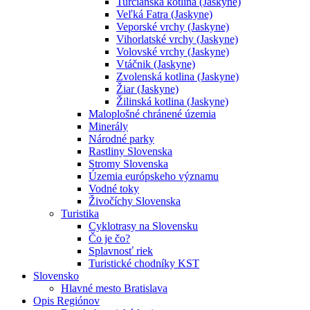
Turčianska kotlina (Jaskyne)
Veľká Fatra (Jaskyne)
Veporské vrchy (Jaskyne)
Vihorlatské vrchy (Jaskyne)
Volovské vrchy (Jaskyne)
Vtáčnik (Jaskyne)
Zvolenská kotlina (Jaskyne)
Žiar (Jaskyne)
Žilinská kotlina (Jaskyne)
Maloplošné chránené územia
Minerály
Národné parky
Rastliny Slovenska
Stromy Slovenska
Územia európskeho významu
Vodné toky
Živočíchy Slovenska
Turistika
Cyklotrasy na Slovensku
Čo je čo?
Splavnosť riek
Turistické chodníky KST
Slovensko
Hlavné mesto Bratislava
Opis Regiónov