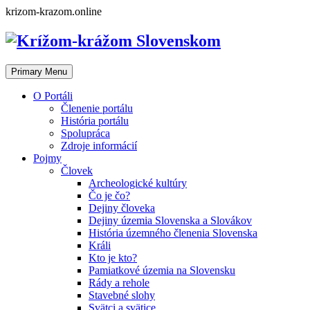
Skip
krizom-krazom.online
to
content
Primary Menu
O Portáli
Členenie portálu
História portálu
Spolupráca
Zdroje informácií
Pojmy
Človek
Archeologické kultúry
Čo je čo?
Dejiny človeka
Dejiny územia Slovenska a Slovákov
História územného členenia Slovenska
Králi
Kto je kto?
Pamiatkové územia na Slovensku
Rády a rehole
Stavebné slohy
Svätci a svätice