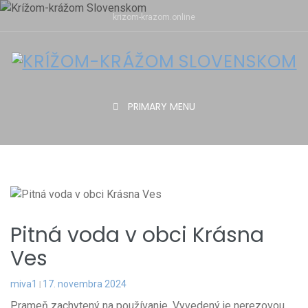
Skip
krizom-krazom.online
to
content
PRIMARY MENU
Pitná voda v obci Krásna
Ves
miva1
17. novembra 2024
Prameň zachytený na používanie. Vyvedený je nerezovou