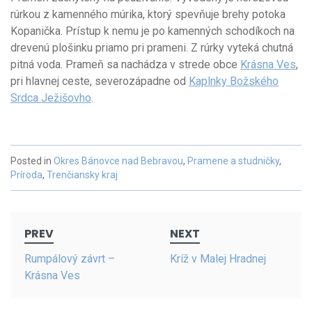
rúrkou z kamenného múrika, ktorý spevňuje brehy potoka
Kopanička. Prístup k nemu je po kamenných schodíkoch na
drevenú plošinku priamo pri prameni. Z rúrky vyteká chutná
pitná voda. Prameň sa nachádza v strede obce
Krásna Ves
,
pri hlavnej ceste, severozápadne od
Kaplnky Božského
Srdca Ježišovho
.
Posted in
Okres Bánovce nad Bebravou
,
Pramene a studničky
,
Príroda
,
Trenčiansky kraj
Post
PREV
NEXT
navigation
Rumpálový závrt –
Kríž v Malej Hradnej
Krásna Ves