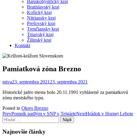
Banskobystrický kraj
Bratislavský kraj
Košický kraj
Nitriansky kraj
Prešovský kraj
Trenčiansky kraj
Trnavský kraj
Žilinský kraj
Kontakt
Pamiatková zóna Brezno
miva
23. septembra 2021
23. septembra 2021
Historické jadro mesta bolo 20.11.1991 vyhlásené za pamiatkovú
zónu mestského typu.
Posted in
Okres Brezno
Post
Prev
Pomník padlým v SNP v Telgárte
Next
Hrádok v Hornej Lehote
Hľadať:
navigation
Najnovšie články