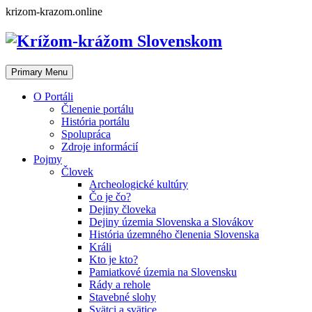
Skip
krizom-krazom.online
to
content
Primary Menu
O Portáli
Členenie portálu
História portálu
Spolupráca
Zdroje informácií
Pojmy
Človek
Archeologické kultúry
Čo je čo?
Dejiny človeka
Dejiny územia Slovenska a Slovákov
História územného členenia Slovenska
Králi
Kto je kto?
Pamiatkové územia na Slovensku
Rády a rehole
Stavebné slohy
Svätci a svätice