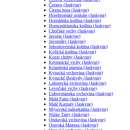
Čergov (Jaskyne)
Čierna hora (Jaskyne)
Horehronské podolie (Jaskyne)
Hornádska kotlina (Jaskyne)
Hornonitrianska kotlina (Jaskyne)
Chočské vrchy (Jaskyne)
Javorie (Jaskyne)
Javorníky (Jaskyne)
Juhoslovenská kotlina (Jaskyne)
Košická kotlina (Jaskyne)
Kozie chrbty (Jaskyne)
Kremnické vrchy (Jaskyne)
Krupinská planina (Jaskyne)
Kysucká vrchovina (Jaskyne)
Kysucké Beskydy (Jaskyne)
Laborecká vrchovina (Jaskyne)
Levočské vrchy (Jaskyne)
Ľubovnianska vrchovina (Jaskyne)
Malá Fatra (Jaskyne)
Malé Karpaty (Jaskyne)
Myjavská pahorkatina (Jaskyne)
Nízke Tatry (Jaskyne)
Ondavská vrchovina (Jaskyne)
Oravská Magura (Jaskyne)