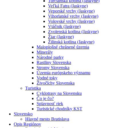
Turčianska kotlina (Jaskyne)
Veľká Fatra (Jaskyne)
Veporské vrchy (Jaskyne)
Vihorlatské vrchy (Jaskyne)
Volovské vrchy (Jaskyne)
Vtáčnik (Jaskyne)
Zvolenská kotlina (Jaskyne)
Žiar (Jaskyne)
Žilinská kotlina (Jaskyne)
Maloplošné chránené územia
Minerály
Národné parky
Rastliny Slovenska
Stromy Slovenska
Územia európskeho významu
Vodné toky
Živočíchy Slovenska
Turistika
Cyklotrasy na Slovensku
Čo je čo?
Splavnosť riek
Turistické chodníky KST
Slovensko
Hlavné mesto Bratislava
Opis Regiónov