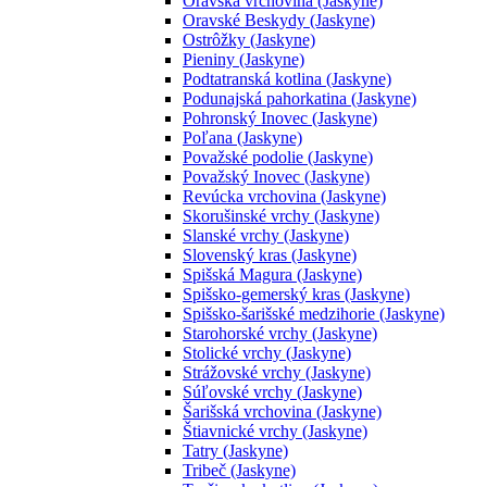
Oravská vrchovina (Jaskyne)
Oravské Beskydy (Jaskyne)
Ostrôžky (Jaskyne)
Pieniny (Jaskyne)
Podtatranská kotlina (Jaskyne)
Podunajská pahorkatina (Jaskyne)
Pohronský Inovec (Jaskyne)
Poľana (Jaskyne)
Považské podolie (Jaskyne)
Považský Inovec (Jaskyne)
Revúcka vrchovina (Jaskyne)
Skorušinské vrchy (Jaskyne)
Slanské vrchy (Jaskyne)
Slovenský kras (Jaskyne)
Spišská Magura (Jaskyne)
Spišsko-gemerský kras (Jaskyne)
Spišsko-šarišské medzihorie (Jaskyne)
Starohorské vrchy (Jaskyne)
Stolické vrchy (Jaskyne)
Strážovské vrchy (Jaskyne)
Súľovské vrchy (Jaskyne)
Šarišská vrchovina (Jaskyne)
Štiavnické vrchy (Jaskyne)
Tatry (Jaskyne)
Tribeč (Jaskyne)