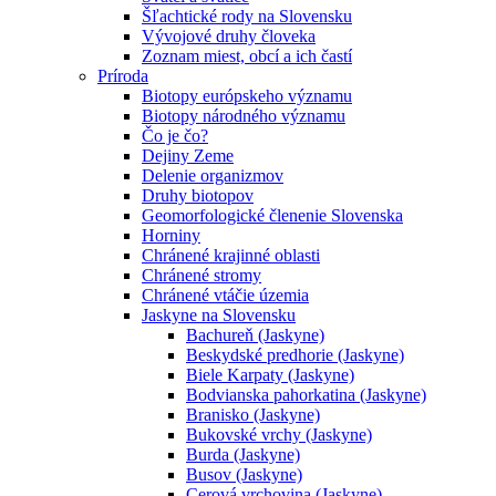
Šľachtické rody na Slovensku
Vývojové druhy človeka
Zoznam miest, obcí a ich častí
Príroda
Biotopy európskeho významu
Biotopy národného významu
Čo je čo?
Dejiny Zeme
Delenie organizmov
Druhy biotopov
Geomorfologické členenie Slovenska
Horniny
Chránené krajinné oblasti
Chránené stromy
Chránené vtáčie územia
Jaskyne na Slovensku
Bachureň (Jaskyne)
Beskydské predhorie (Jaskyne)
Biele Karpaty (Jaskyne)
Bodvianska pahorkatina (Jaskyne)
Branisko (Jaskyne)
Bukovské vrchy (Jaskyne)
Burda (Jaskyne)
Busov (Jaskyne)
Cerová vrchovina (Jaskyne)