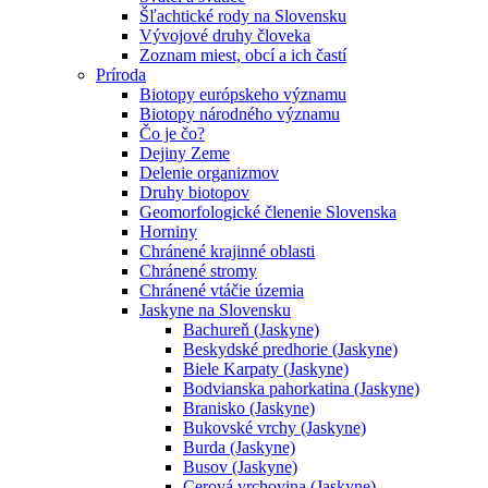
Šľachtické rody na Slovensku
Vývojové druhy človeka
Zoznam miest, obcí a ich častí
Príroda
Biotopy európskeho významu
Biotopy národného významu
Čo je čo?
Dejiny Zeme
Delenie organizmov
Druhy biotopov
Geomorfologické členenie Slovenska
Horniny
Chránené krajinné oblasti
Chránené stromy
Chránené vtáčie územia
Jaskyne na Slovensku
Bachureň (Jaskyne)
Beskydské predhorie (Jaskyne)
Biele Karpaty (Jaskyne)
Bodvianska pahorkatina (Jaskyne)
Branisko (Jaskyne)
Bukovské vrchy (Jaskyne)
Burda (Jaskyne)
Busov (Jaskyne)
Cerová vrchovina (Jaskyne)