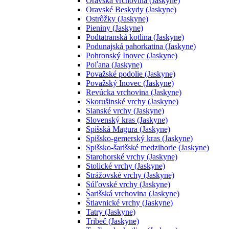
Oravská vrchovina (Jaskyne)
Oravské Beskydy (Jaskyne)
Ostrôžky (Jaskyne)
Pieniny (Jaskyne)
Podtatranská kotlina (Jaskyne)
Podunajská pahorkatina (Jaskyne)
Pohronský Inovec (Jaskyne)
Poľana (Jaskyne)
Považské podolie (Jaskyne)
Považský Inovec (Jaskyne)
Revúcka vrchovina (Jaskyne)
Skorušinské vrchy (Jaskyne)
Slanské vrchy (Jaskyne)
Slovenský kras (Jaskyne)
Spišská Magura (Jaskyne)
Spišsko-gemerský kras (Jaskyne)
Spišsko-šarišské medzihorie (Jaskyne)
Starohorské vrchy (Jaskyne)
Stolické vrchy (Jaskyne)
Strážovské vrchy (Jaskyne)
Súľovské vrchy (Jaskyne)
Šarišská vrchovina (Jaskyne)
Štiavnické vrchy (Jaskyne)
Tatry (Jaskyne)
Tribeč (Jaskyne)