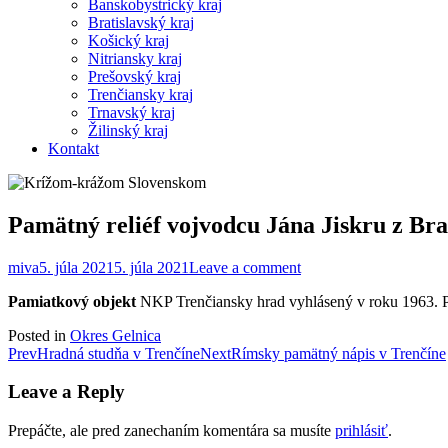
Banskobystrický kraj
Bratislavský kraj
Košický kraj
Nitriansky kraj
Prešovský kraj
Trenčiansky kraj
Trnavský kraj
Žilinský kraj
Kontakt
Pamätný reliéf vojvodcu Jána Jiskru z Br
miva
5. júla 2021
5. júla 2021
Leave a comment
Pamiatkový objekt
NKP Trenčiansky hrad vyhlásený v roku 1963. Pa
Posted in
Okres Gelnica
Post
Prev
Hradná studňa v Trenčíne
Next
Rímsky pamätný nápis v Trenčíne
navigation
Leave a Reply
Prepáčte, ale pred zanechaním komentára sa musíte
prihlásiť
.