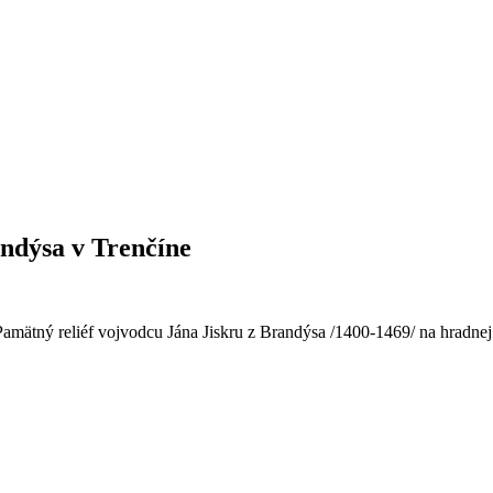
andýsa v Trenčíne
mätný reliéf vojvodcu Jána Jiskru z Brandýsa /1400-1469/ na hradnej 