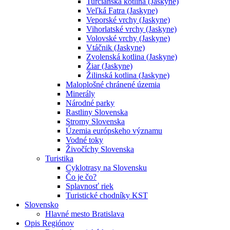
Turčianska kotlina (Jaskyne)
Veľká Fatra (Jaskyne)
Veporské vrchy (Jaskyne)
Vihorlatské vrchy (Jaskyne)
Volovské vrchy (Jaskyne)
Vtáčnik (Jaskyne)
Zvolenská kotlina (Jaskyne)
Žiar (Jaskyne)
Žilinská kotlina (Jaskyne)
Maloplošné chránené územia
Minerály
Národné parky
Rastliny Slovenska
Stromy Slovenska
Územia európskeho významu
Vodné toky
Živočíchy Slovenska
Turistika
Cyklotrasy na Slovensku
Čo je čo?
Splavnosť riek
Turistické chodníky KST
Slovensko
Hlavné mesto Bratislava
Opis Regiónov