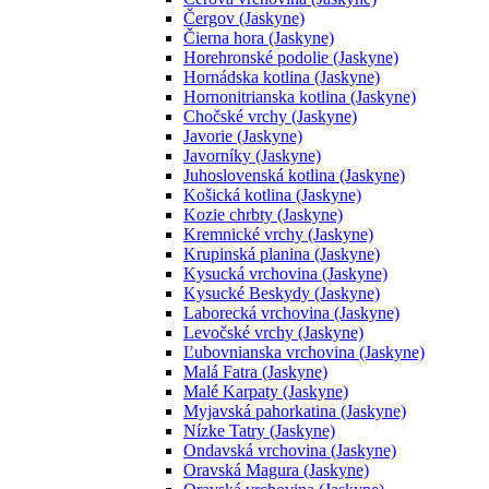
Čergov (Jaskyne)
Čierna hora (Jaskyne)
Horehronské podolie (Jaskyne)
Hornádska kotlina (Jaskyne)
Hornonitrianska kotlina (Jaskyne)
Chočské vrchy (Jaskyne)
Javorie (Jaskyne)
Javorníky (Jaskyne)
Juhoslovenská kotlina (Jaskyne)
Košická kotlina (Jaskyne)
Kozie chrbty (Jaskyne)
Kremnické vrchy (Jaskyne)
Krupinská planina (Jaskyne)
Kysucká vrchovina (Jaskyne)
Kysucké Beskydy (Jaskyne)
Laborecká vrchovina (Jaskyne)
Levočské vrchy (Jaskyne)
Ľubovnianska vrchovina (Jaskyne)
Malá Fatra (Jaskyne)
Malé Karpaty (Jaskyne)
Myjavská pahorkatina (Jaskyne)
Nízke Tatry (Jaskyne)
Ondavská vrchovina (Jaskyne)
Oravská Magura (Jaskyne)