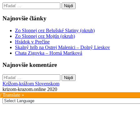
Hľadať:
Najnovšie články
Zo Slopnej cez Belušské Slatiny (okruh)
Zo Slopnej cez Mojtín (okruh)
Hrádok v Prečíne
Skalný hríb na Ostrej Malenici – Dolný Lieskov
Chata Zigovka – Horná Mariková
Najnovšie komentáre
Hľadať:
Krížom-krážom Slovenskom
krizom-krazom.online 2020
/ Translate »