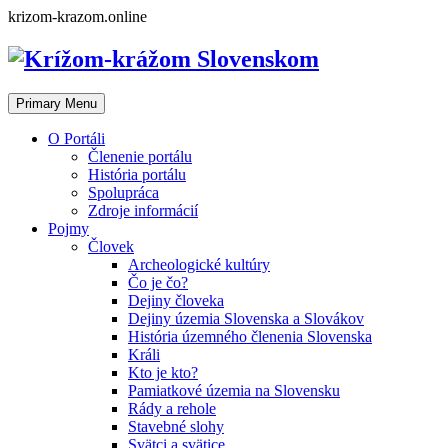
Skip
krizom-krazom.online
to
content
Primary Menu
O Portáli
Členenie portálu
História portálu
Spolupráca
Zdroje informácií
Pojmy
Človek
Archeologické kultúry
Čo je čo?
Dejiny človeka
Dejiny územia Slovenska a Slovákov
História územného členenia Slovenska
Králi
Kto je kto?
Pamiatkové územia na Slovensku
Rády a rehole
Stavebné slohy
Svätci a svätice