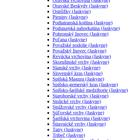
Oravská vrchovina (Jaskyne)
Oravské Beskydy (Jaskyne)
Ostrôžky (Jaskyne)
Pieniny (Jaskyne)
Podtatranská kotlina (Jaskyne)
Podunajská pahorkatina (Jaskyne)
Pohronský Inovec (Jaskyne)
Poľana (Jaskyne)
Považské podolie (Jaskyne)
Považský Inovec (Jaskyne)
Revúcka vrchovina (Jaskyne)
Skorušinské vrchy (Jaskyne)
Slanské vrchy (Jaskyne)
Slovenský kras (Jaskyne)
Spišská Magura (Jaskyne)
Spišsko-gemerský kras (Jaskyne)
Spišsko-šarišské medzihorie (Jaskyne)
Starohorské vrchy (Jaskyne)
Stolické vrchy (Jaskyne)
Strážovské vrchy (Jaskyne)
Súľovské vrchy (Jaskyne)
Šarišská vrchovina (Jaskyne)
Štiavnické vrchy (Jaskyne)
Tatry (Jaskyne)
Tribeč (Jaskyne)