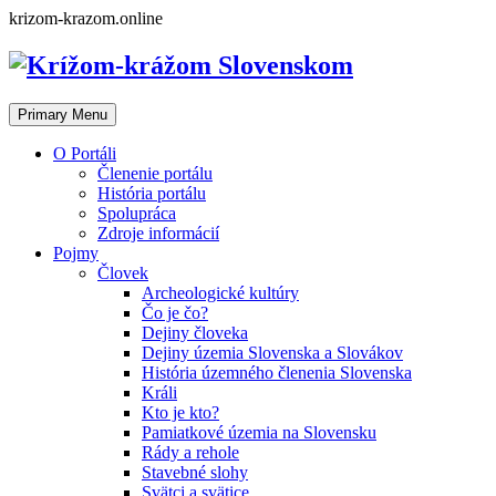
Skip
krizom-krazom.online
to
content
Primary Menu
O Portáli
Členenie portálu
História portálu
Spolupráca
Zdroje informácií
Pojmy
Človek
Archeologické kultúry
Čo je čo?
Dejiny človeka
Dejiny územia Slovenska a Slovákov
História územného členenia Slovenska
Králi
Kto je kto?
Pamiatkové územia na Slovensku
Rády a rehole
Stavebné slohy
Svätci a svätice