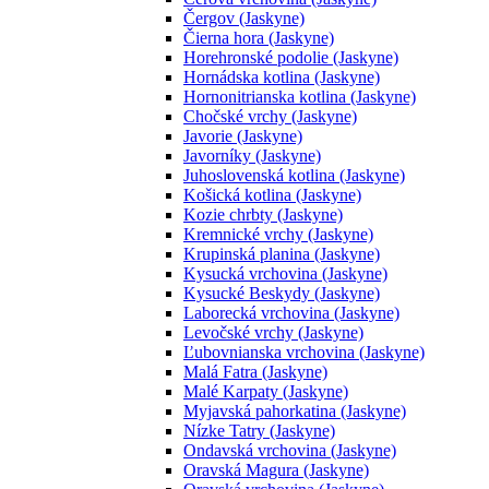
Čergov (Jaskyne)
Čierna hora (Jaskyne)
Horehronské podolie (Jaskyne)
Hornádska kotlina (Jaskyne)
Hornonitrianska kotlina (Jaskyne)
Chočské vrchy (Jaskyne)
Javorie (Jaskyne)
Javorníky (Jaskyne)
Juhoslovenská kotlina (Jaskyne)
Košická kotlina (Jaskyne)
Kozie chrbty (Jaskyne)
Kremnické vrchy (Jaskyne)
Krupinská planina (Jaskyne)
Kysucká vrchovina (Jaskyne)
Kysucké Beskydy (Jaskyne)
Laborecká vrchovina (Jaskyne)
Levočské vrchy (Jaskyne)
Ľubovnianska vrchovina (Jaskyne)
Malá Fatra (Jaskyne)
Malé Karpaty (Jaskyne)
Myjavská pahorkatina (Jaskyne)
Nízke Tatry (Jaskyne)
Ondavská vrchovina (Jaskyne)
Oravská Magura (Jaskyne)