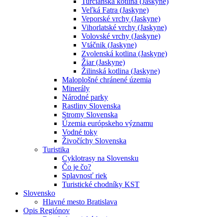
Turčianska kotlina (Jaskyne)
Veľká Fatra (Jaskyne)
Veporské vrchy (Jaskyne)
Vihorlatské vrchy (Jaskyne)
Volovské vrchy (Jaskyne)
Vtáčnik (Jaskyne)
Zvolenská kotlina (Jaskyne)
Žiar (Jaskyne)
Žilinská kotlina (Jaskyne)
Maloplošné chránené územia
Minerály
Národné parky
Rastliny Slovenska
Stromy Slovenska
Územia európskeho významu
Vodné toky
Živočíchy Slovenska
Turistika
Cyklotrasy na Slovensku
Čo je čo?
Splavnosť riek
Turistické chodníky KST
Slovensko
Hlavné mesto Bratislava
Opis Regiónov