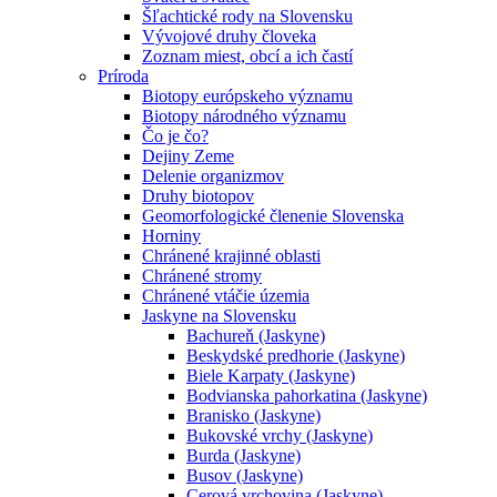
Šľachtické rody na Slovensku
Vývojové druhy človeka
Zoznam miest, obcí a ich častí
Príroda
Biotopy európskeho významu
Biotopy národného významu
Čo je čo?
Dejiny Zeme
Delenie organizmov
Druhy biotopov
Geomorfologické členenie Slovenska
Horniny
Chránené krajinné oblasti
Chránené stromy
Chránené vtáčie územia
Jaskyne na Slovensku
Bachureň (Jaskyne)
Beskydské predhorie (Jaskyne)
Biele Karpaty (Jaskyne)
Bodvianska pahorkatina (Jaskyne)
Branisko (Jaskyne)
Bukovské vrchy (Jaskyne)
Burda (Jaskyne)
Busov (Jaskyne)
Cerová vrchovina (Jaskyne)