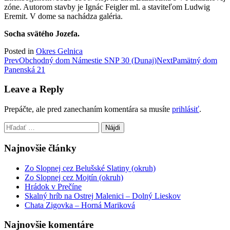
zóne. Autorom stavby je Ignác Feigler ml. a staviteľom Ludwig
Eremit. V dome sa nachádza galéria.
Socha svätého Jozefa.
Posted in
Okres Gelnica
Post
Prev
Obchodný dom Námestie SNP 30 (Dunaj)
Next
Pamätný dom
Panenská 21
navigation
Leave a Reply
Prepáčte, ale pred zanechaním komentára sa musíte
prihlásiť
.
Hľadať:
Najnovšie články
Zo Slopnej cez Belušské Slatiny (okruh)
Zo Slopnej cez Mojtín (okruh)
Hrádok v Prečíne
Skalný hríb na Ostrej Malenici – Dolný Lieskov
Chata Zigovka – Horná Mariková
Najnovšie komentáre