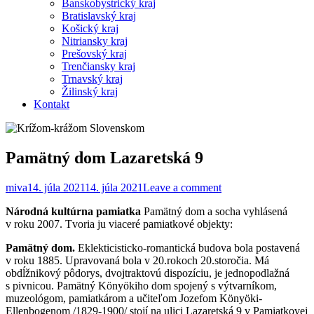
Banskobystrický kraj
Bratislavský kraj
Košický kraj
Nitriansky kraj
Prešovský kraj
Trenčiansky kraj
Trnavský kraj
Žilinský kraj
Kontakt
Pamätný dom Lazaretská 9
miva
14. júla 2021
14. júla 2021
Leave a comment
Národná kultúrna pamiatka
Pamätný dom a socha vyhlásená
v roku 2007. Tvoria ju viaceré pamiatkové objekty:
Pamätný dom.
Eklekticisticko-romantická budova bola postavená
v roku 1885. Upravovaná bola v 20.rokoch 20.storočia. Má
obdĺžnikový pôdorys, dvojtraktovú dispozíciu, je jednopodlažná
s pivnicou. Pamätný Könyökiho dom spojený s výtvarníkom,
muzeológom, pamiatkárom a učiteľom Jozefom Könyöki-
Ellenbogenom /1829-1900/ stojí na ulici Lazaretská 9 v Pamiatkovej