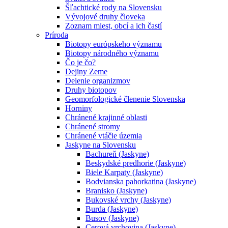
Šľachtické rody na Slovensku
Vývojové druhy človeka
Zoznam miest, obcí a ich častí
Príroda
Biotopy európskeho významu
Biotopy národného významu
Čo je čo?
Dejiny Zeme
Delenie organizmov
Druhy biotopov
Geomorfologické členenie Slovenska
Horniny
Chránené krajinné oblasti
Chránené stromy
Chránené vtáčie územia
Jaskyne na Slovensku
Bachureň (Jaskyne)
Beskydské predhorie (Jaskyne)
Biele Karpaty (Jaskyne)
Bodvianska pahorkatina (Jaskyne)
Branisko (Jaskyne)
Bukovské vrchy (Jaskyne)
Burda (Jaskyne)
Busov (Jaskyne)
Cerová vrchovina (Jaskyne)