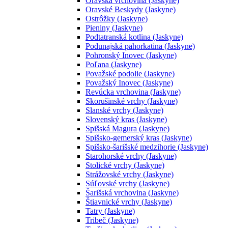
Oravská vrchovina (Jaskyne)
Oravské Beskydy (Jaskyne)
Ostrôžky (Jaskyne)
Pieniny (Jaskyne)
Podtatranská kotlina (Jaskyne)
Podunajská pahorkatina (Jaskyne)
Pohronský Inovec (Jaskyne)
Poľana (Jaskyne)
Považské podolie (Jaskyne)
Považský Inovec (Jaskyne)
Revúcka vrchovina (Jaskyne)
Skorušinské vrchy (Jaskyne)
Slanské vrchy (Jaskyne)
Slovenský kras (Jaskyne)
Spišská Magura (Jaskyne)
Spišsko-gemerský kras (Jaskyne)
Spišsko-šarišské medzihorie (Jaskyne)
Starohorské vrchy (Jaskyne)
Stolické vrchy (Jaskyne)
Strážovské vrchy (Jaskyne)
Súľovské vrchy (Jaskyne)
Šarišská vrchovina (Jaskyne)
Štiavnické vrchy (Jaskyne)
Tatry (Jaskyne)
Tribeč (Jaskyne)