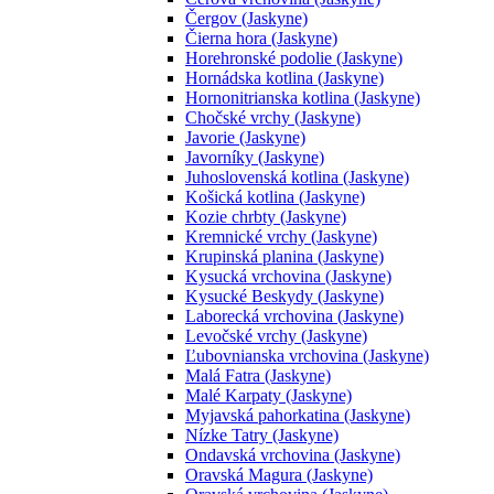
Čergov (Jaskyne)
Čierna hora (Jaskyne)
Horehronské podolie (Jaskyne)
Hornádska kotlina (Jaskyne)
Hornonitrianska kotlina (Jaskyne)
Chočské vrchy (Jaskyne)
Javorie (Jaskyne)
Javorníky (Jaskyne)
Juhoslovenská kotlina (Jaskyne)
Košická kotlina (Jaskyne)
Kozie chrbty (Jaskyne)
Kremnické vrchy (Jaskyne)
Krupinská planina (Jaskyne)
Kysucká vrchovina (Jaskyne)
Kysucké Beskydy (Jaskyne)
Laborecká vrchovina (Jaskyne)
Levočské vrchy (Jaskyne)
Ľubovnianska vrchovina (Jaskyne)
Malá Fatra (Jaskyne)
Malé Karpaty (Jaskyne)
Myjavská pahorkatina (Jaskyne)
Nízke Tatry (Jaskyne)
Ondavská vrchovina (Jaskyne)
Oravská Magura (Jaskyne)