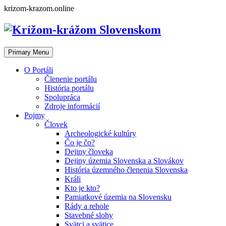
Skip
krizom-krazom.online
to
content
Primary Menu
O Portáli
Členenie portálu
História portálu
Spolupráca
Zdroje informácií
Pojmy
Človek
Archeologické kultúry
Čo je čo?
Dejiny človeka
Dejiny územia Slovenska a Slovákov
História územného členenia Slovenska
Králi
Kto je kto?
Pamiatkové územia na Slovensku
Rády a rehole
Stavebné slohy
Svätci a svätice