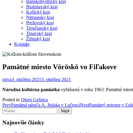
Banskobystrický kraj
Bratislavský kraj
Košický kraj
Nitriansky kraj
Prešovský kraj
Trenčiansky kraj
Trnavský kraj
Žilinský kraj
Kontakt
Pamätné miesto Vöröskö vo Fiľakove
miva
3. októbra 2021
3. októbra 2021
Národná kultúrna pamiatka
vyhlásená v roku 1963. Pamätné miest
Posted in
Okres Gelnica
Post
Prev
Pamätná tabuľa A. Jiráska v Lučenci
Next
Pamätný priestor v Ľub
Hľadať:
navigation
Najnovšie články