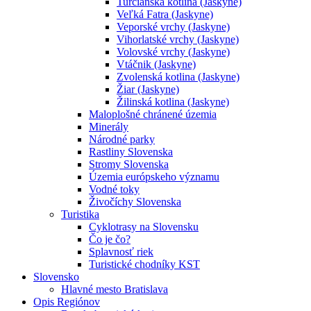
Turčianska kotlina (Jaskyne)
Veľká Fatra (Jaskyne)
Veporské vrchy (Jaskyne)
Vihorlatské vrchy (Jaskyne)
Volovské vrchy (Jaskyne)
Vtáčnik (Jaskyne)
Zvolenská kotlina (Jaskyne)
Žiar (Jaskyne)
Žilinská kotlina (Jaskyne)
Maloplošné chránené územia
Minerály
Národné parky
Rastliny Slovenska
Stromy Slovenska
Územia európskeho významu
Vodné toky
Živočíchy Slovenska
Turistika
Cyklotrasy na Slovensku
Čo je čo?
Splavnosť riek
Turistické chodníky KST
Slovensko
Hlavné mesto Bratislava
Opis Regiónov