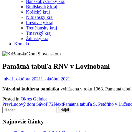
Banskobystrický kraj
Bratislavský kraj
Košický kraj
Nitriansky kraj
Prešovský kraj
Trenčiansky kraj
Trnavský kraj
Žilinský kraj
Kontakt
Pamätná tabuľa RNV v Lovinobani
miva
1. októbra 2021
1. októbra 2021
Národná kultúrna pamiatka
vyhlásená v roku 1963. Pamätná tabuľ
Posted in
Okres Gelnica
Post
Prev
Ľudový dom Šávoľ 72
Next
Pamätná tabuľa S. Petőfiho v Lučenc
Hľadať:
navigation
Najnovšie články