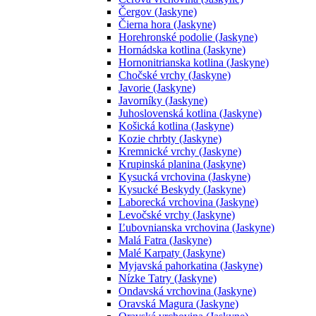
Čergov (Jaskyne)
Čierna hora (Jaskyne)
Horehronské podolie (Jaskyne)
Hornádska kotlina (Jaskyne)
Hornonitrianska kotlina (Jaskyne)
Chočské vrchy (Jaskyne)
Javorie (Jaskyne)
Javorníky (Jaskyne)
Juhoslovenská kotlina (Jaskyne)
Košická kotlina (Jaskyne)
Kozie chrbty (Jaskyne)
Kremnické vrchy (Jaskyne)
Krupinská planina (Jaskyne)
Kysucká vrchovina (Jaskyne)
Kysucké Beskydy (Jaskyne)
Laborecká vrchovina (Jaskyne)
Levočské vrchy (Jaskyne)
Ľubovnianska vrchovina (Jaskyne)
Malá Fatra (Jaskyne)
Malé Karpaty (Jaskyne)
Myjavská pahorkatina (Jaskyne)
Nízke Tatry (Jaskyne)
Ondavská vrchovina (Jaskyne)
Oravská Magura (Jaskyne)