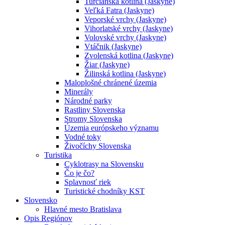
Turčianska kotlina (Jaskyne)
Veľká Fatra (Jaskyne)
Veporské vrchy (Jaskyne)
Vihorlatské vrchy (Jaskyne)
Volovské vrchy (Jaskyne)
Vtáčnik (Jaskyne)
Zvolenská kotlina (Jaskyne)
Žiar (Jaskyne)
Žilinská kotlina (Jaskyne)
Maloplošné chránené územia
Minerály
Národné parky
Rastliny Slovenska
Stromy Slovenska
Územia európskeho významu
Vodné toky
Živočíchy Slovenska
Turistika
Cyklotrasy na Slovensku
Čo je čo?
Splavnosť riek
Turistické chodníky KST
Slovensko
Hlavné mesto Bratislava
Opis Regiónov