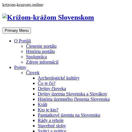
Skip
krizom-krazom.online
to
content
Primary Menu
O Portáli
Členenie portálu
História portálu
Spolupráca
Zdroje informácií
Pojmy
Človek
Archeologické kultúry
Čo je čo?
Dejiny človeka
Dejiny územia Slovenska a Slovákov
História územného členenia Slovenska
Králi
Kto je kto?
Pamiatkové územia na Slovensku
Rády a rehole
Stavebné slohy
Svätci a svätice