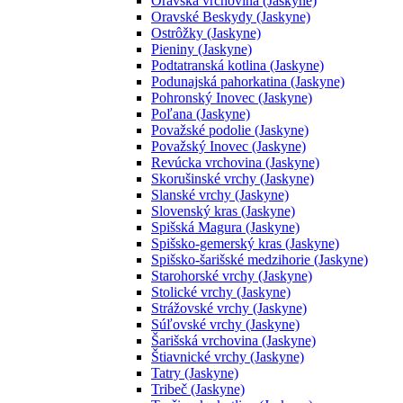
Oravská vrchovina (Jaskyne)
Oravské Beskydy (Jaskyne)
Ostrôžky (Jaskyne)
Pieniny (Jaskyne)
Podtatranská kotlina (Jaskyne)
Podunajská pahorkatina (Jaskyne)
Pohronský Inovec (Jaskyne)
Poľana (Jaskyne)
Považské podolie (Jaskyne)
Považský Inovec (Jaskyne)
Revúcka vrchovina (Jaskyne)
Skorušinské vrchy (Jaskyne)
Slanské vrchy (Jaskyne)
Slovenský kras (Jaskyne)
Spišská Magura (Jaskyne)
Spišsko-gemerský kras (Jaskyne)
Spišsko-šarišské medzihorie (Jaskyne)
Starohorské vrchy (Jaskyne)
Stolické vrchy (Jaskyne)
Strážovské vrchy (Jaskyne)
Súľovské vrchy (Jaskyne)
Šarišská vrchovina (Jaskyne)
Štiavnické vrchy (Jaskyne)
Tatry (Jaskyne)
Tribeč (Jaskyne)