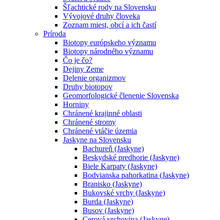
Šľachtické rody na Slovensku
Vývojové druhy človeka
Zoznam miest, obcí a ich častí
Príroda
Biotopy európskeho významu
Biotopy národného významu
Čo je čo?
Dejiny Zeme
Delenie organizmov
Druhy biotopov
Geomorfologické členenie Slovenska
Horniny
Chránené krajinné oblasti
Chránené stromy
Chránené vtáčie územia
Jaskyne na Slovensku
Bachureň (Jaskyne)
Beskydské predhorie (Jaskyne)
Biele Karpaty (Jaskyne)
Bodvianska pahorkatina (Jaskyne)
Branisko (Jaskyne)
Bukovské vrchy (Jaskyne)
Burda (Jaskyne)
Busov (Jaskyne)
Cerová vrchovina (Jaskyne)