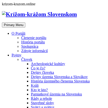
Skip
krizom-krazom.online
to
content
Primary Menu
O Portáli
Členenie portálu
História portálu
Spolupráca
Zdroje informácií
Pojmy
Človek
Archeologické kultúry
Čo je čo?
Dejiny človeka
Dejiny územia Slovenska a Slovákov
História územného členenia Slovenska
Králi
Kto je kto?
Pamiatkové územia na Slovensku
Rády a rehole
Stavebné slohy
Svätci a svätice