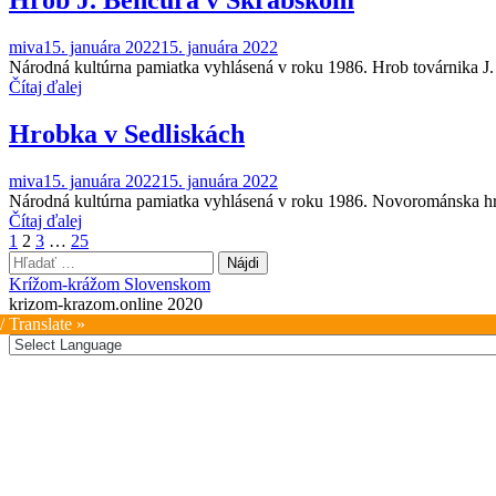
miva
15. januára 2022
15. januára 2022
Národná kultúrna pamiatka vyhlásená v roku 1986. Hrob továrnika J
Čítaj ďalej
Hrobka v Sedliskách
miva
15. januára 2022
15. januára 2022
Národná kultúrna pamiatka vyhlásená v roku 1986. Novorománska hro
Čítaj ďalej
Stránkovanie
1
2
3
…
25
Hľadať:
príspevkov
Krížom-krážom Slovenskom
krizom-krazom.online 2020
/ Translate »