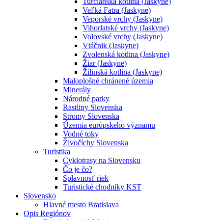
Turčianska kotlina (Jaskyne)
Veľká Fatra (Jaskyne)
Veporské vrchy (Jaskyne)
Vihorlatské vrchy (Jaskyne)
Volovské vrchy (Jaskyne)
Vtáčnik (Jaskyne)
Zvolenská kotlina (Jaskyne)
Žiar (Jaskyne)
Žilinská kotlina (Jaskyne)
Maloplošné chránené územia
Minerály
Národné parky
Rastliny Slovenska
Stromy Slovenska
Územia európskeho významu
Vodné toky
Živočíchy Slovenska
Turistika
Cyklotrasy na Slovensku
Čo je čo?
Splavnosť riek
Turistické chodníky KST
Slovensko
Hlavné mesto Bratislava
Opis Regiónov