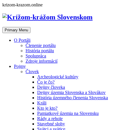
Skip
krizom-krazom.online
to
content
Primary Menu
O Portáli
Členenie portálu
História portálu
Spolupráca
Zdroje informácií
Pojmy
Človek
Archeologické kultúry
Čo je čo?
Dejiny človeka
Dejiny územia Slovenska a Slovákov
História územného členenia Slovenska
Králi
Kto je kto?
Pamiatkové územia na Slovensku
Rády a rehole
Stavebné slohy
Svätci a svätice