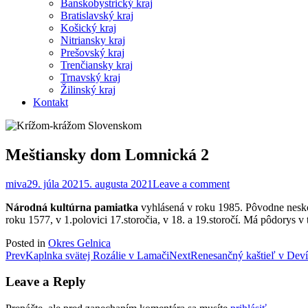
Banskobystrický kraj
Bratislavský kraj
Košický kraj
Nitriansky kraj
Prešovský kraj
Trenčiansky kraj
Trnavský kraj
Žilinský kraj
Kontakt
Meštiansky dom Lomnická 2
miva
29. júla 2021
5. augusta 2021
Leave a comment
Národná kultúrna pamiatka
vyhlásená v roku 1985. Pôvodne neskoro
roku 1577, v 1.polovici 17.storočia, v 18. a 19.storočí. Má pôdorys 
Posted in
Okres Gelnica
Post
Prev
Kaplnka svätej Rozálie v Lamači
Next
Renesančný kaštieľ v Dev
navigation
Leave a Reply