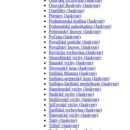
Oravská vrchovina (Jaskyne)
Oravské Beskydy (Jaskyne)
Ostrôžky (Jaskyne)
Pieniny (Jaskyne)
Podtatranská kotlina (Jaskyne)
Podunajská pahorkatina (Jaskyne)
Pohronský Inovec (Jaskyne)
Poľana (Jaskyne)
Považské podolie (Jaskyne)
Považský Inovec (Jaskyne)
Revúcka vrchovina (Jaskyne)
Skorušinské vrchy (Jaskyne)
Slanské vrchy (Jaskyne)
Slovenský kras (Jaskyne)
Spišská Magura (Jaskyne)
Spišsko-gemerský kras (Jaskyne)
Spišsko-šarišské medzihorie (Jaskyne)
Starohorské vrchy (Jaskyne)
Stolické vrchy (Jaskyne)
Strážovské vrchy (Jaskyne)
Súľovské vrchy (Jaskyne)
Šarišská vrchovina (Jaskyne)
Štiavnické vrchy (Jaskyne)
Tatry (Jaskyne)
Tribeč (Jaskyne)