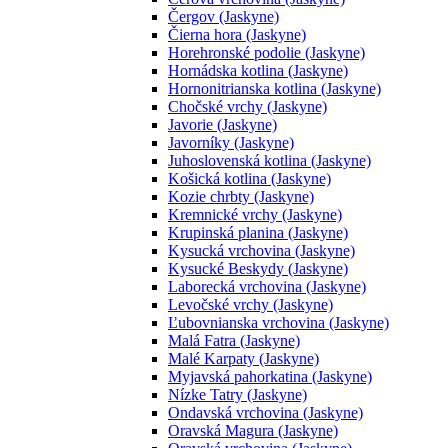
Čergov (Jaskyne)
Čierna hora (Jaskyne)
Horehronské podolie (Jaskyne)
Hornádska kotlina (Jaskyne)
Hornonitrianska kotlina (Jaskyne)
Chočské vrchy (Jaskyne)
Javorie (Jaskyne)
Javorníky (Jaskyne)
Juhoslovenská kotlina (Jaskyne)
Košická kotlina (Jaskyne)
Kozie chrbty (Jaskyne)
Kremnické vrchy (Jaskyne)
Krupinská planina (Jaskyne)
Kysucká vrchovina (Jaskyne)
Kysucké Beskydy (Jaskyne)
Laborecká vrchovina (Jaskyne)
Levočské vrchy (Jaskyne)
Ľubovnianska vrchovina (Jaskyne)
Malá Fatra (Jaskyne)
Malé Karpaty (Jaskyne)
Myjavská pahorkatina (Jaskyne)
Nízke Tatry (Jaskyne)
Ondavská vrchovina (Jaskyne)
Oravská Magura (Jaskyne)