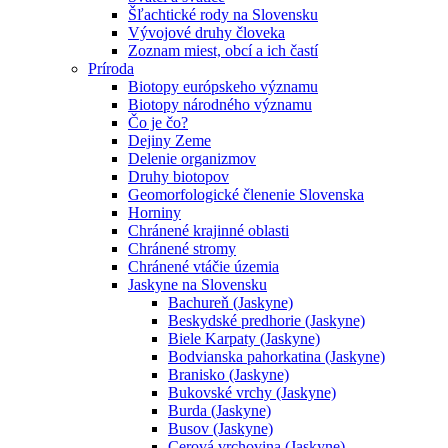
Šľachtické rody na Slovensku
Vývojové druhy človeka
Zoznam miest, obcí a ich častí
Príroda
Biotopy európskeho významu
Biotopy národného významu
Čo je čo?
Dejiny Zeme
Delenie organizmov
Druhy biotopov
Geomorfologické členenie Slovenska
Horniny
Chránené krajinné oblasti
Chránené stromy
Chránené vtáčie územia
Jaskyne na Slovensku
Bachureň (Jaskyne)
Beskydské predhorie (Jaskyne)
Biele Karpaty (Jaskyne)
Bodvianska pahorkatina (Jaskyne)
Branisko (Jaskyne)
Bukovské vrchy (Jaskyne)
Burda (Jaskyne)
Busov (Jaskyne)
Cerová vrchovina (Jaskyne)