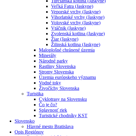
Turčianska kotlina (Jaskyne)
Veľká Fatra (Jaskyne)
Veporské vrchy (Jaskyne)
Vihorlatské vrchy (Jaskyne)
Volovské vrchy (Jaskyne)
Vtáčnik (Jaskyne)
Zvolenská kotlina (Jaskyne)
Žiar (Jaskyne)
Žilinská kotlina (Jaskyne)
Maloplošné chránené územia
Minerály
Národné parky
Rastliny Slovenska
Stromy Slovenska
Územia európskeho významu
Vodné toky
Živočíchy Slovenska
Turistika
Cyklotrasy na Slovensku
Čo je čo?
Splavnosť riek
Turistické chodníky KST
Slovensko
Hlavné mesto Bratislava
Opis Regiónov