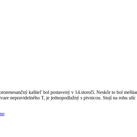
renesančný kaštieľ bol postavený v 14.storočí. Neskôr to bol meštians
v tvare nepravidelného T, je jednopodlažný s pivnicou. Stojí na rohu ul
íne