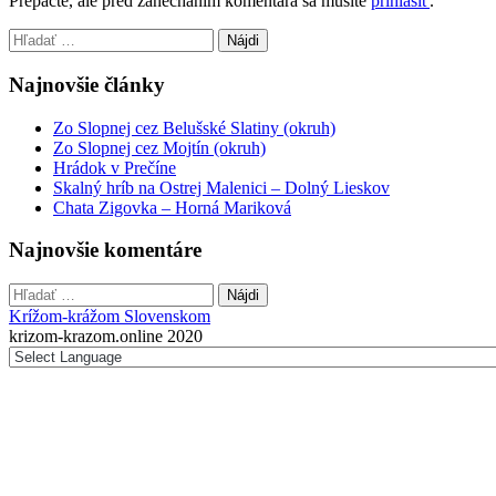
Prepáčte, ale pred zanechaním komentára sa musíte
prihlásiť
.
Hľadať:
Najnovšie články
Zo Slopnej cez Belušské Slatiny (okruh)
Zo Slopnej cez Mojtín (okruh)
Hrádok v Prečíne
Skalný hríb na Ostrej Malenici – Dolný Lieskov
Chata Zigovka – Horná Mariková
Najnovšie komentáre
Hľadať:
Krížom-krážom Slovenskom
krizom-krazom.online 2020