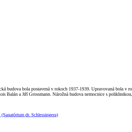
ická budova bola postavená v rokoch 1937-1939. Upravovaná bola v roku
s Balán a Jiří Grossmann. Nárožná budova nemocnice s poliklinikou, Be
(Sanatórium dr. Schlessingera)