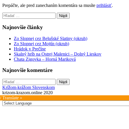
Prepáčte, ale pred zanechaním komentára sa musíte
prihlásiť
.
Hľadať:
Najnovšie články
Zo Slopnej cez Belušské Slatiny (okruh)
Zo Slopnej cez Mojtín (okruh)
Hrádok v Prečíne
Skalný hríb na Ostrej Malenici – Dolný Lieskov
Chata Zigovka – Horná Mariková
Najnovšie komentáre
Hľadať:
Krížom-krážom Slovenskom
krizom-krazom.online 2020
/ Translate »