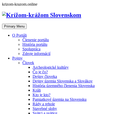
Skip
krizom-krazom.online
to
content
Primary Menu
O Portáli
Členenie portálu
História portálu
Spolupráca
Zdroje informácií
Pojmy
Človek
Archeologické kultúry
Čo je čo?
Dejiny človeka
Dejiny územia Slovenska a Slovákov
História územného členenia Slovenska
Králi
Kto je kto?
Pamiatkové územia na Slovensku
Rády a rehole
Stavebné slohy
Svätci a svätice