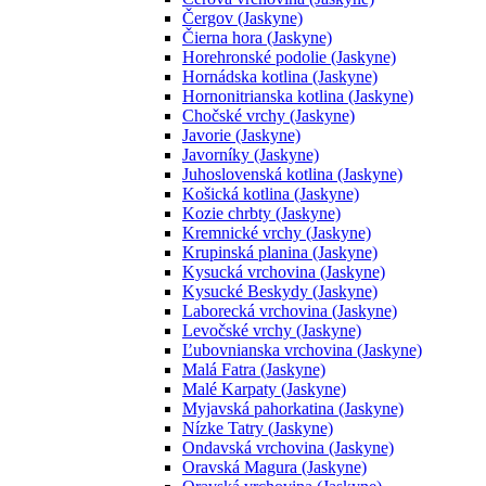
Čergov (Jaskyne)
Čierna hora (Jaskyne)
Horehronské podolie (Jaskyne)
Hornádska kotlina (Jaskyne)
Hornonitrianska kotlina (Jaskyne)
Chočské vrchy (Jaskyne)
Javorie (Jaskyne)
Javorníky (Jaskyne)
Juhoslovenská kotlina (Jaskyne)
Košická kotlina (Jaskyne)
Kozie chrbty (Jaskyne)
Kremnické vrchy (Jaskyne)
Krupinská planina (Jaskyne)
Kysucká vrchovina (Jaskyne)
Kysucké Beskydy (Jaskyne)
Laborecká vrchovina (Jaskyne)
Levočské vrchy (Jaskyne)
Ľubovnianska vrchovina (Jaskyne)
Malá Fatra (Jaskyne)
Malé Karpaty (Jaskyne)
Myjavská pahorkatina (Jaskyne)
Nízke Tatry (Jaskyne)
Ondavská vrchovina (Jaskyne)
Oravská Magura (Jaskyne)