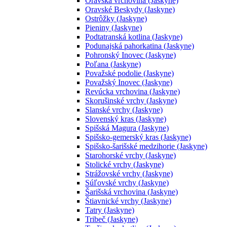
Oravská vrchovina (Jaskyne)
Oravské Beskydy (Jaskyne)
Ostrôžky (Jaskyne)
Pieniny (Jaskyne)
Podtatranská kotlina (Jaskyne)
Podunajská pahorkatina (Jaskyne)
Pohronský Inovec (Jaskyne)
Poľana (Jaskyne)
Považské podolie (Jaskyne)
Považský Inovec (Jaskyne)
Revúcka vrchovina (Jaskyne)
Skorušinské vrchy (Jaskyne)
Slanské vrchy (Jaskyne)
Slovenský kras (Jaskyne)
Spišská Magura (Jaskyne)
Spišsko-gemerský kras (Jaskyne)
Spišsko-šarišské medzihorie (Jaskyne)
Starohorské vrchy (Jaskyne)
Stolické vrchy (Jaskyne)
Strážovské vrchy (Jaskyne)
Súľovské vrchy (Jaskyne)
Šarišská vrchovina (Jaskyne)
Štiavnické vrchy (Jaskyne)
Tatry (Jaskyne)
Tribeč (Jaskyne)