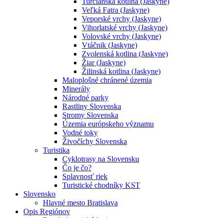
Turčianska kotlina (Jaskyne)
Veľká Fatra (Jaskyne)
Veporské vrchy (Jaskyne)
Vihorlatské vrchy (Jaskyne)
Volovské vrchy (Jaskyne)
Vtáčnik (Jaskyne)
Zvolenská kotlina (Jaskyne)
Žiar (Jaskyne)
Žilinská kotlina (Jaskyne)
Maloplošné chránené územia
Minerály
Národné parky
Rastliny Slovenska
Stromy Slovenska
Územia európskeho významu
Vodné toky
Živočíchy Slovenska
Turistika
Cyklotrasy na Slovensku
Čo je čo?
Splavnosť riek
Turistické chodníky KST
Slovensko
Hlavné mesto Bratislava
Opis Regiónov