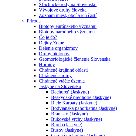
Šľachtické rody na Slovensku
Vývojové druhy človeka
Zoznam miest, obcí a ich častí
Príroda
Biotopy európskeho významu
Biotopy národného významu
Čo je čo?
Dejiny Zeme
Delenie organizmov
Druhy biotopov
Geomorfologické členenie Slovenska
Horniny
Chránené krajinné oblasti
Chránené stromy
Chránené vtáčie územia
Jaskyne na Slovensku
Bachureň (Jaskyne)
Beskydské predhorie (Jaskyne)
Biele Karpaty (Jaskyne)
Bodvianska pahorkatina (Jaskyne)
Branisko (Jaskyne)
Bukovské vrchy (Jaskyne)
Burda (Jaskyne)
Busov (Jaskyne)
Cerová vrchovina (Jaskyne)