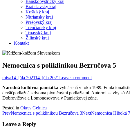
Banskobystrický kraj
Bratislavský kraj
Košický kraj
Nitriansky kraj
Prešovský kraj
Trenčiansky kraj
Trnavský kraj
Žilinský kraj
Kontakt
Nemocnica s poliklinikou Bezručova 5
miva
14. júla 2021
14. júla 2021
Leave a comment
Národná kultúrna pamiatka
vyhlásená v roku 1989. Funkcionalist
deväťpodlažná s dvoma pivničnými podlažiami. Autormi stavby sú Aloi
Dobrovičova a Lomonosovova v Pamiatkovej zóne.
Posted in
Okres Gelnica
Post
Prev
Nemocnica s poliklinikou Bezručova 3
Next
Nemocnica Hlboká 7 
navigation
Leave a Reply