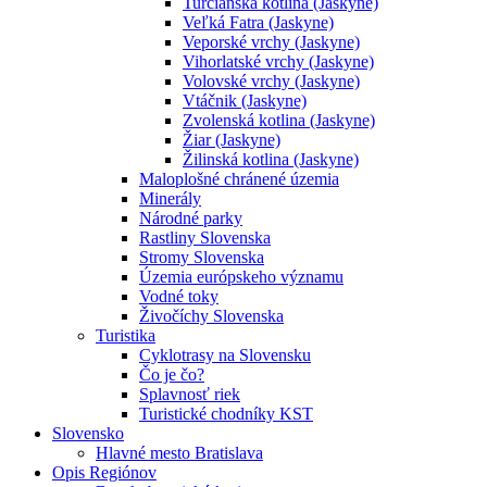
Turčianska kotlina (Jaskyne)
Veľká Fatra (Jaskyne)
Veporské vrchy (Jaskyne)
Vihorlatské vrchy (Jaskyne)
Volovské vrchy (Jaskyne)
Vtáčnik (Jaskyne)
Zvolenská kotlina (Jaskyne)
Žiar (Jaskyne)
Žilinská kotlina (Jaskyne)
Maloplošné chránené územia
Minerály
Národné parky
Rastliny Slovenska
Stromy Slovenska
Územia európskeho významu
Vodné toky
Živočíchy Slovenska
Turistika
Cyklotrasy na Slovensku
Čo je čo?
Splavnosť riek
Turistické chodníky KST
Slovensko
Hlavné mesto Bratislava
Opis Regiónov