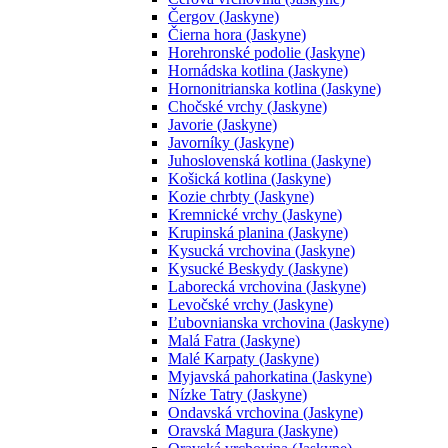
Čergov (Jaskyne)
Čierna hora (Jaskyne)
Horehronské podolie (Jaskyne)
Hornádska kotlina (Jaskyne)
Hornonitrianska kotlina (Jaskyne)
Chočské vrchy (Jaskyne)
Javorie (Jaskyne)
Javorníky (Jaskyne)
Juhoslovenská kotlina (Jaskyne)
Košická kotlina (Jaskyne)
Kozie chrbty (Jaskyne)
Kremnické vrchy (Jaskyne)
Krupinská planina (Jaskyne)
Kysucká vrchovina (Jaskyne)
Kysucké Beskydy (Jaskyne)
Laborecká vrchovina (Jaskyne)
Levočské vrchy (Jaskyne)
Ľubovnianska vrchovina (Jaskyne)
Malá Fatra (Jaskyne)
Malé Karpaty (Jaskyne)
Myjavská pahorkatina (Jaskyne)
Nízke Tatry (Jaskyne)
Ondavská vrchovina (Jaskyne)
Oravská Magura (Jaskyne)