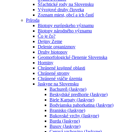
Šľachtické rody na Slovensku
Vývojové druhy človeka
Zoznam miest, obcí a ich častí
Príroda
Biotopy európskeho významu
Biotopy národného významu
Čo je čo?
Dejiny Zeme
Delenie organizmov
Druhy biotopov
Geomorfologické členenie Slovenska
Horniny
Chránené krajinné oblasti
Chránené stromy
Chránené vtáčie územia
Jaskyne na Slovensku
Bachureň (Jaskyne)
Beskydské predhorie (Jaskyne)
Biele Karpaty (Jaskyne)
Bodvianska pahorkatina (Jaskyne)
Branisko (Jaskyne)
Bukovské vrchy (Jaskyne)
Burda (Jaskyne)
Busov (Jaskyne)
Cerová vrchovina (Jaskyne)