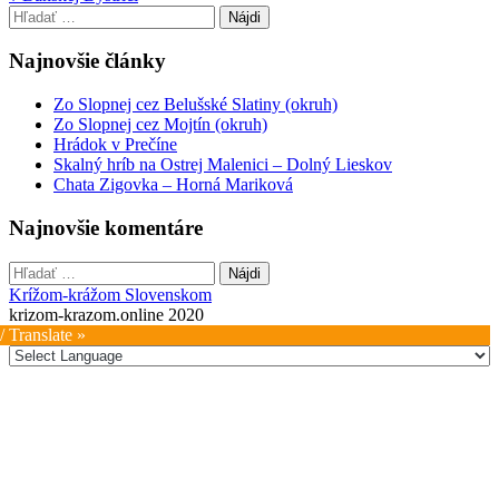
navigation
Hľadať:
Najnovšie články
Zo Slopnej cez Belušské Slatiny (okruh)
Zo Slopnej cez Mojtín (okruh)
Hrádok v Prečíne
Skalný hríb na Ostrej Malenici – Dolný Lieskov
Chata Zigovka – Horná Mariková
Najnovšie komentáre
Hľadať:
Krížom-krážom Slovenskom
krizom-krazom.online 2020
/ Translate »