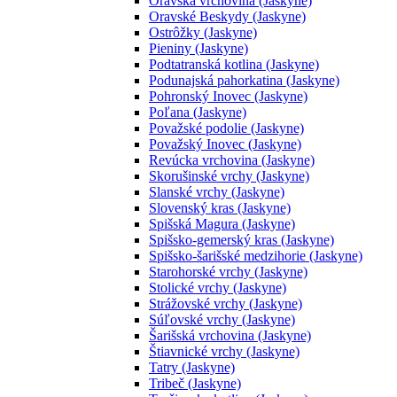
Oravská vrchovina (Jaskyne)
Oravské Beskydy (Jaskyne)
Ostrôžky (Jaskyne)
Pieniny (Jaskyne)
Podtatranská kotlina (Jaskyne)
Podunajská pahorkatina (Jaskyne)
Pohronský Inovec (Jaskyne)
Poľana (Jaskyne)
Považské podolie (Jaskyne)
Považský Inovec (Jaskyne)
Revúcka vrchovina (Jaskyne)
Skorušinské vrchy (Jaskyne)
Slanské vrchy (Jaskyne)
Slovenský kras (Jaskyne)
Spišská Magura (Jaskyne)
Spišsko-gemerský kras (Jaskyne)
Spišsko-šarišské medzihorie (Jaskyne)
Starohorské vrchy (Jaskyne)
Stolické vrchy (Jaskyne)
Strážovské vrchy (Jaskyne)
Súľovské vrchy (Jaskyne)
Šarišská vrchovina (Jaskyne)
Štiavnické vrchy (Jaskyne)
Tatry (Jaskyne)
Tribeč (Jaskyne)