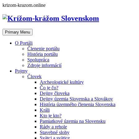
Skip
krizom-krazom.online
to
content
Primary Menu
O Portáli
Členenie portálu
História portálu
Spolupráca
Zdroje informácií
Pojmy
Človek
Archeologické kultúry
Čo je čo?
Dejiny človeka
Dejiny územia Slovenska a Slovákov
História územného členenia Slovenska
Králi
Kto je kto?
Pamiatkové územia na Slovensku
Rády a rehole
Stavebné slohy
Svätci a svätice