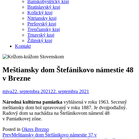
Banskobystrický kraj
Bratislavský kraj
Košický kraj
Nitriansky kraj
Prešovský kraj
Trenčiansky kraj
Trnavský kraj
Žilinský kraj
Kontakt
Meštiansky dom Štefánikovo námestie 48
v Brezne
miva
22. septembra 2021
22. septembra 2021
Národná kultúrna pamiatka
vyhlásená v roku 1963. Secesný
meštiansky dom bol upravovaný v roku 1887. Je dvojpodlažný.
Radový dom sa nachádza na Štefánikovom námestí 48
v Pamiatkovej zóne.
Posted in
Okres Brezno
Post
Prev
Meštiansky dom Štefánikovo námestie 37 v