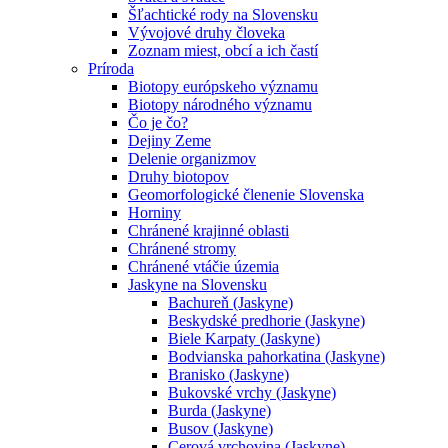
Šľachtické rody na Slovensku
Vývojové druhy človeka
Zoznam miest, obcí a ich častí
Príroda
Biotopy európskeho významu
Biotopy národného významu
Čo je čo?
Dejiny Zeme
Delenie organizmov
Druhy biotopov
Geomorfologické členenie Slovenska
Horniny
Chránené krajinné oblasti
Chránené stromy
Chránené vtáčie územia
Jaskyne na Slovensku
Bachureň (Jaskyne)
Beskydské predhorie (Jaskyne)
Biele Karpaty (Jaskyne)
Bodvianska pahorkatina (Jaskyne)
Branisko (Jaskyne)
Bukovské vrchy (Jaskyne)
Burda (Jaskyne)
Busov (Jaskyne)
Cerová vrchovina (Jaskyne)