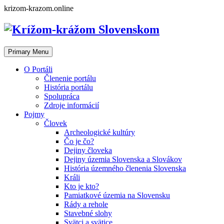
Skip
krizom-krazom.online
to
content
Primary Menu
O Portáli
Členenie portálu
História portálu
Spolupráca
Zdroje informácií
Pojmy
Človek
Archeologické kultúry
Čo je čo?
Dejiny človeka
Dejiny územia Slovenska a Slovákov
História územného členenia Slovenska
Králi
Kto je kto?
Pamiatkové územia na Slovensku
Rády a rehole
Stavebné slohy
Svätci a svätice