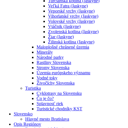
Turčianska kotlina (Jaskyne)
Veľká Fatra (Jaskyne)
Veporské vrchy (Jaskyne)
Vihorlatské vrchy (Jaskyne)
Volovské vrchy (Jaskyne)
Vtáčnik (Jaskyne)
Zvolenská kotlina (Jaskyne)
Žiar (Jaskyne)
Žilinská kotlina (Jaskyne)
Maloplošné chránené územia
Minerály
Národné parky
Rastliny Slovenska
Stromy Slovenska
Územia európskeho významu
Vodné toky
Živočíchy Slovenska
Turistika
Cyklotrasy na Slovensku
Čo je čo?
Splavnosť riek
Turistické chodníky KST
Slovensko
Hlavné mesto Bratislava
Opis Regiónov