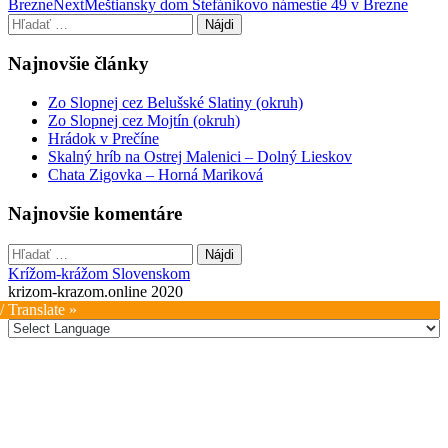
Brezne
Next
Meštiansky dom Štefánikovo námestie 49 v Brezne
navigation
Hľadať:
Najnovšie články
Zo Slopnej cez Belušské Slatiny (okruh)
Zo Slopnej cez Mojtín (okruh)
Hrádok v Prečíne
Skalný hríb na Ostrej Malenici – Dolný Lieskov
Chata Zigovka – Horná Mariková
Najnovšie komentáre
Hľadať:
Krížom-krážom Slovenskom
krizom-krazom.online 2020
/ Translate »