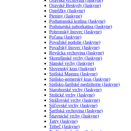
Oravská vrchovina (Jaskyne)
Oravské Beskydy (Jaskyne)
Ostrôžky (Jaskyne)
Pieniny (Jaskyne)
Podtatranská kotlina (Jaskyne)
Podunajská pahorkatina (Jaskyne)
Pohronský Inovec (Jaskyne)
Poľana (Jaskyne)
Považské podolie (Jaskyne)
Považský Inovec (Jaskyne)
Revúcka vrchovina (Jaskyne)
Skorušinské vrchy (Jaskyne)
Slanské vrchy (Jaskyne)
Slovenský kras (Jaskyne)
Spišská Magura (Jaskyne)
Spišsko-gemerský kras (Jaskyne)
Spišsko-šarišské medzihorie (Jaskyne)
Starohorské vrchy (Jaskyne)
Stolické vrchy (Jaskyne)
Strážovské vrchy (Jaskyne)
Súľovské vrchy (Jaskyne)
Šarišská vrchovina (Jaskyne)
Štiavnické vrchy (Jaskyne)
Tatry (Jaskyne)
Tribeč (Jaskyne)