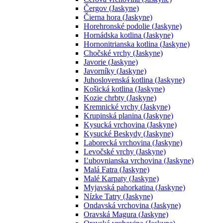
Čergov (Jaskyne)
Čierna hora (Jaskyne)
Horehronské podolie (Jaskyne)
Hornádska kotlina (Jaskyne)
Hornonitrianska kotlina (Jaskyne)
Chočské vrchy (Jaskyne)
Javorie (Jaskyne)
Javorníky (Jaskyne)
Juhoslovenská kotlina (Jaskyne)
Košická kotlina (Jaskyne)
Kozie chrbty (Jaskyne)
Kremnické vrchy (Jaskyne)
Krupinská planina (Jaskyne)
Kysucká vrchovina (Jaskyne)
Kysucké Beskydy (Jaskyne)
Laborecká vrchovina (Jaskyne)
Levočské vrchy (Jaskyne)
Ľubovnianska vrchovina (Jaskyne)
Malá Fatra (Jaskyne)
Malé Karpaty (Jaskyne)
Myjavská pahorkatina (Jaskyne)
Nízke Tatry (Jaskyne)
Ondavská vrchovina (Jaskyne)
Oravská Magura (Jaskyne)