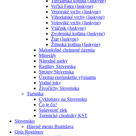
Turčianska kotlina (Jaskyne)
Veľká Fatra (Jaskyne)
Veporské vrchy (Jaskyne)
Vihorlatské vrchy (Jaskyne)
Volovské vrchy (Jaskyne)
Vtáčnik (Jaskyne)
Zvolenská kotlina (Jaskyne)
Žiar (Jaskyne)
Žilinská kotlina (Jaskyne)
Maloplošné chránené územia
Minerály
Národné parky
Rastliny Slovenska
Stromy Slovenska
Územia európskeho významu
Vodné toky
Živočíchy Slovenska
Turistika
Cyklotrasy na Slovensku
Čo je čo?
Splavnosť riek
Turistické chodníky KST
Slovensko
Hlavné mesto Bratislava
Opis Regiónov