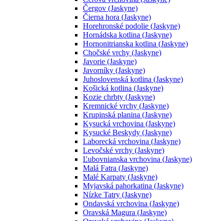
Čergov (Jaskyne)
Čierna hora (Jaskyne)
Horehronské podolie (Jaskyne)
Hornádska kotlina (Jaskyne)
Hornonitrianska kotlina (Jaskyne)
Chočské vrchy (Jaskyne)
Javorie (Jaskyne)
Javorníky (Jaskyne)
Juhoslovenská kotlina (Jaskyne)
Košická kotlina (Jaskyne)
Kozie chrbty (Jaskyne)
Kremnické vrchy (Jaskyne)
Krupinská planina (Jaskyne)
Kysucká vrchovina (Jaskyne)
Kysucké Beskydy (Jaskyne)
Laborecká vrchovina (Jaskyne)
Levočské vrchy (Jaskyne)
Ľubovnianska vrchovina (Jaskyne)
Malá Fatra (Jaskyne)
Malé Karpaty (Jaskyne)
Myjavská pahorkatina (Jaskyne)
Nízke Tatry (Jaskyne)
Ondavská vrchovina (Jaskyne)
Oravská Magura (Jaskyne)