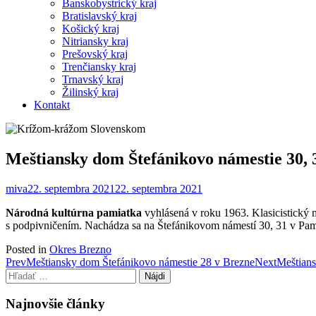
Banskobystrický kraj
Bratislavský kraj
Košický kraj
Nitriansky kraj
Prešovský kraj
Trenčiansky kraj
Trnavský kraj
Žilinský kraj
Kontakt
Meštiansky dom Štefánikovo námestie 30, 
miva
22. septembra 2021
22. septembra 2021
Národná kultúrna pamiatka
vyhlásená v roku 1963. Klasicistický 
s podpivničením. Nachádza sa na Štefánikovom námestí 30, 31 v Pam
Posted in
Okres Brezno
Post
Prev
Meštiansky dom Štefánikovo námestie 28 v Brezne
Next
Meštians
Hľadať:
navigation
Najnovšie články