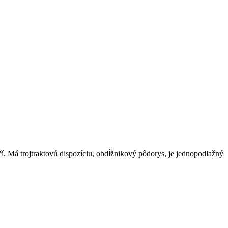
í. Má trojtraktovú dispozíciu, obdĺžnikový pôdorys, je jednopodlažný