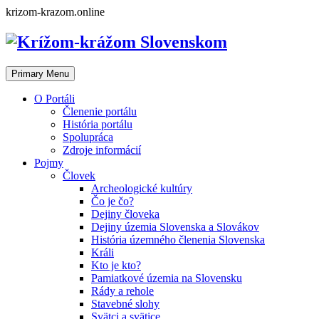
Skip
krizom-krazom.online
to
content
Primary Menu
O Portáli
Členenie portálu
História portálu
Spolupráca
Zdroje informácií
Pojmy
Človek
Archeologické kultúry
Čo je čo?
Dejiny človeka
Dejiny územia Slovenska a Slovákov
História územného členenia Slovenska
Králi
Kto je kto?
Pamiatkové územia na Slovensku
Rády a rehole
Stavebné slohy
Svätci a svätice