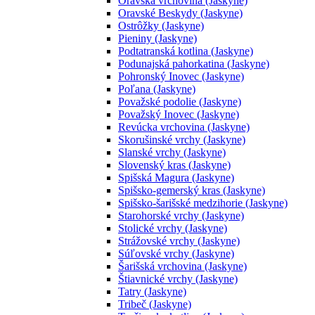
Oravská vrchovina (Jaskyne)
Oravské Beskydy (Jaskyne)
Ostrôžky (Jaskyne)
Pieniny (Jaskyne)
Podtatranská kotlina (Jaskyne)
Podunajská pahorkatina (Jaskyne)
Pohronský Inovec (Jaskyne)
Poľana (Jaskyne)
Považské podolie (Jaskyne)
Považský Inovec (Jaskyne)
Revúcka vrchovina (Jaskyne)
Skorušinské vrchy (Jaskyne)
Slanské vrchy (Jaskyne)
Slovenský kras (Jaskyne)
Spišská Magura (Jaskyne)
Spišsko-gemerský kras (Jaskyne)
Spišsko-šarišské medzihorie (Jaskyne)
Starohorské vrchy (Jaskyne)
Stolické vrchy (Jaskyne)
Strážovské vrchy (Jaskyne)
Súľovské vrchy (Jaskyne)
Šarišská vrchovina (Jaskyne)
Štiavnické vrchy (Jaskyne)
Tatry (Jaskyne)
Tribeč (Jaskyne)