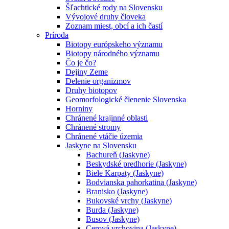
Šľachtické rody na Slovensku
Vývojové druhy človeka
Zoznam miest, obcí a ich častí
Príroda
Biotopy európskeho významu
Biotopy národného významu
Čo je čo?
Dejiny Zeme
Delenie organizmov
Druhy biotopov
Geomorfologické členenie Slovenska
Horniny
Chránené krajinné oblasti
Chránené stromy
Chránené vtáčie územia
Jaskyne na Slovensku
Bachureň (Jaskyne)
Beskydské predhorie (Jaskyne)
Biele Karpaty (Jaskyne)
Bodvianska pahorkatina (Jaskyne)
Branisko (Jaskyne)
Bukovské vrchy (Jaskyne)
Burda (Jaskyne)
Busov (Jaskyne)
Cerová vrchovina (Jaskyne)