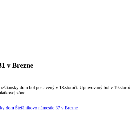
31 v Brezne
meštiansky dom bol postavený v 18.storočí. Upravovaný bol v 19.storoč
iatkovej zóne.
ky dom Štefánikovo námestie 37 v Brezne