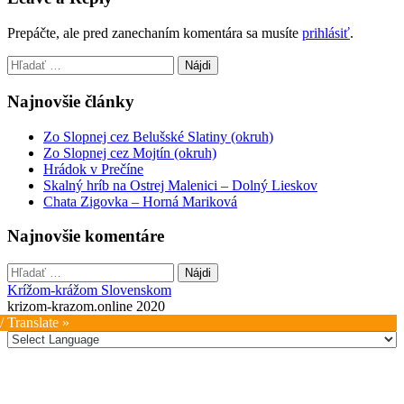
Prepáčte, ale pred zanechaním komentára sa musíte
prihlásiť
.
Hľadať:
Najnovšie články
Zo Slopnej cez Belušské Slatiny (okruh)
Zo Slopnej cez Mojtín (okruh)
Hrádok v Prečíne
Skalný hríb na Ostrej Malenici – Dolný Lieskov
Chata Zigovka – Horná Mariková
Najnovšie komentáre
Hľadať:
Krížom-krážom Slovenskom
krizom-krazom.online 2020
/ Translate »