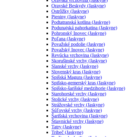
Oravská vrchovina (Jaskyne)
Oravské Beskydy (Jaskyne)
Ostrôžky (Jaskyne)
Pieniny (Jaskyne)
Podtatranská kotlina (Jaskyne)
Podunajská pahorkatina (Jaskyne)
Pohronský Inovec (Jaskyne)
Poľana (Jaskyne)
Považské podolie (Jaskyne)
Považský Inovec (Jaskyne)
Revúcka vrchovina (Jaskyne)
Skorušinské vrchy (Jaskyne)
Slanské vrchy (Jaskyne)
Slovenský kras (Jaskyne)
Spišská Magura (Jaskyne)
Spišsko-gemerský kras (Jaskyne)
Spišsko-šarišské medzihorie (Jaskyne)
Starohorské vrchy (Jaskyne)
Stolické vrchy (Jaskyne)
Strážovské vrchy (Jaskyne)
Súľovské vrchy (Jaskyne)
Šarišská vrchovina (Jaskyne)
Štiavnické vrchy (Jaskyne)
Tatry (Jaskyne)
Tribeč (Jaskyne)