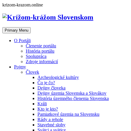
Skip
krizom-krazom.online
to
content
Primary Menu
O Portáli
Členenie portálu
História portálu
Spolupráca
Zdroje informácií
Pojmy
Človek
Archeologické kultúry
Čo je čo?
Dejiny človeka
Dejiny územia Slovenska a Slovákov
História územného členenia Slovenska
Králi
Kto je kto?
Pamiatkové územia na Slovensku
Rády a rehole
Stavebné slohy
Svätci a svätice