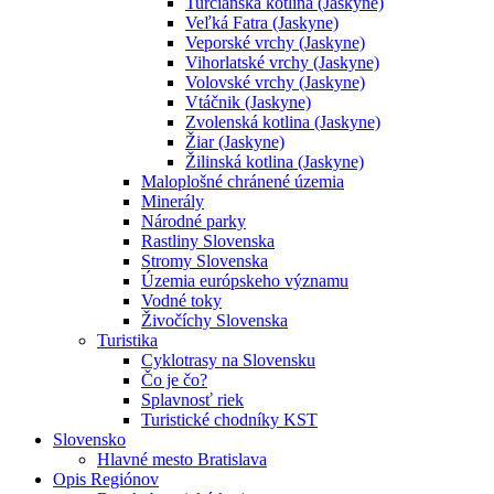
Turčianska kotlina (Jaskyne)
Veľká Fatra (Jaskyne)
Veporské vrchy (Jaskyne)
Vihorlatské vrchy (Jaskyne)
Volovské vrchy (Jaskyne)
Vtáčnik (Jaskyne)
Zvolenská kotlina (Jaskyne)
Žiar (Jaskyne)
Žilinská kotlina (Jaskyne)
Maloplošné chránené územia
Minerály
Národné parky
Rastliny Slovenska
Stromy Slovenska
Územia európskeho významu
Vodné toky
Živočíchy Slovenska
Turistika
Cyklotrasy na Slovensku
Čo je čo?
Splavnosť riek
Turistické chodníky KST
Slovensko
Hlavné mesto Bratislava
Opis Regiónov