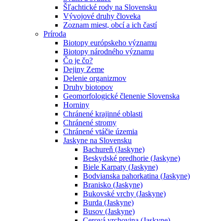
Šľachtické rody na Slovensku
Vývojové druhy človeka
Zoznam miest, obcí a ich častí
Príroda
Biotopy európskeho významu
Biotopy národného významu
Čo je čo?
Dejiny Zeme
Delenie organizmov
Druhy biotopov
Geomorfologické členenie Slovenska
Horniny
Chránené krajinné oblasti
Chránené stromy
Chránené vtáčie územia
Jaskyne na Slovensku
Bachureň (Jaskyne)
Beskydské predhorie (Jaskyne)
Biele Karpaty (Jaskyne)
Bodvianska pahorkatina (Jaskyne)
Branisko (Jaskyne)
Bukovské vrchy (Jaskyne)
Burda (Jaskyne)
Busov (Jaskyne)
Cerová vrchovina (Jaskyne)