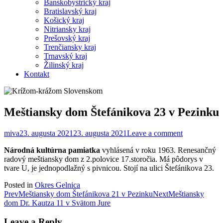
Banskobystrický kraj
Bratislavský kraj
Košický kraj
Nitriansky kraj
Prešovský kraj
Trenčiansky kraj
Trnavský kraj
Žilinský kraj
Kontakt
Meštiansky dom Štefánikova 23 v Pezinku
miva
23. augusta 2021
23. augusta 2021
Leave a comment
Národná kultúrna pamiatka
vyhlásená v roku 1963. Renesančný
radový meštiansky dom z 2.polovice 17.storočia. Má pôdorys v
tvare U, je jednopodlažný s pivnicou. Stojí na ulici Štefánikova 23.
Posted in
Okres Gelnica
Post
Prev
Meštiansky dom Štefánikova 21 v Pezinku
Next
Meštiansky
dom Dr. Kautza 11 v Svätom Jure
navigation
Leave a Reply