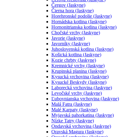
Čergov (Jaskyne)
Čierna hora (Jaskyne)
Horehronské podolie (Jaskyne)
Hornádska kotlina (Jaskyne)
Hornonitrianska kotlina (Jaskyne)
Chočské vrchy (Jaskyne)
Javorie (Jaskyne)
Javorníky (Jaskyne)
Juhoslovenská kotlina (Jaskyne)
Košická kotlina (Jaskyne)
Kozie chrbty (Jaskyne)
Kremnické vrchy (Jaskyne)
Krupinská planina (Jaskyne)
Kysucká vrchovina (Jaskyne)
Kysucké Beskydy (Jaskyne)
Laborecká vrchovina (Jaskyne)
Levočské vrchy (Jaskyne)
Ľubovnianska vrchovina (Jaskyne)
Malá Fatra (Jaskyne)
Malé Karpaty (Jaskyne)
Myjavská pahorkatina (Jaskyne)
Nízke Tatry (Jaskyne)
Ondavská vrchovina (Jaskyne)
Oravská Magura (Jaskyne)