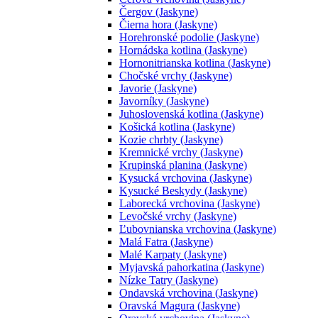
Čergov (Jaskyne)
Čierna hora (Jaskyne)
Horehronské podolie (Jaskyne)
Hornádska kotlina (Jaskyne)
Hornonitrianska kotlina (Jaskyne)
Chočské vrchy (Jaskyne)
Javorie (Jaskyne)
Javorníky (Jaskyne)
Juhoslovenská kotlina (Jaskyne)
Košická kotlina (Jaskyne)
Kozie chrbty (Jaskyne)
Kremnické vrchy (Jaskyne)
Krupinská planina (Jaskyne)
Kysucká vrchovina (Jaskyne)
Kysucké Beskydy (Jaskyne)
Laborecká vrchovina (Jaskyne)
Levočské vrchy (Jaskyne)
Ľubovnianska vrchovina (Jaskyne)
Malá Fatra (Jaskyne)
Malé Karpaty (Jaskyne)
Myjavská pahorkatina (Jaskyne)
Nízke Tatry (Jaskyne)
Ondavská vrchovina (Jaskyne)
Oravská Magura (Jaskyne)