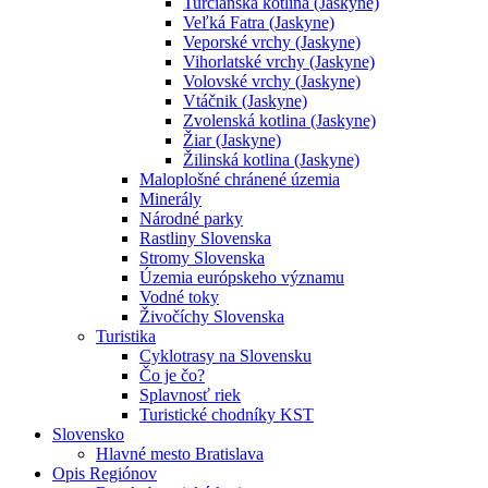
Turčianska kotlina (Jaskyne)
Veľká Fatra (Jaskyne)
Veporské vrchy (Jaskyne)
Vihorlatské vrchy (Jaskyne)
Volovské vrchy (Jaskyne)
Vtáčnik (Jaskyne)
Zvolenská kotlina (Jaskyne)
Žiar (Jaskyne)
Žilinská kotlina (Jaskyne)
Maloplošné chránené územia
Minerály
Národné parky
Rastliny Slovenska
Stromy Slovenska
Územia európskeho významu
Vodné toky
Živočíchy Slovenska
Turistika
Cyklotrasy na Slovensku
Čo je čo?
Splavnosť riek
Turistické chodníky KST
Slovensko
Hlavné mesto Bratislava
Opis Regiónov