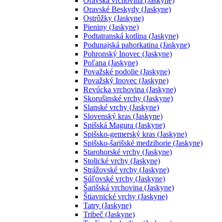
Oravská vrchovina (Jaskyne)
Oravské Beskydy (Jaskyne)
Ostrôžky (Jaskyne)
Pieniny (Jaskyne)
Podtatranská kotlina (Jaskyne)
Podunajská pahorkatina (Jaskyne)
Pohronský Inovec (Jaskyne)
Poľana (Jaskyne)
Považské podolie (Jaskyne)
Považský Inovec (Jaskyne)
Revúcka vrchovina (Jaskyne)
Skorušinské vrchy (Jaskyne)
Slanské vrchy (Jaskyne)
Slovenský kras (Jaskyne)
Spišská Magura (Jaskyne)
Spišsko-gemerský kras (Jaskyne)
Spišsko-šarišské medzihorie (Jaskyne)
Starohorské vrchy (Jaskyne)
Stolické vrchy (Jaskyne)
Strážovské vrchy (Jaskyne)
Súľovské vrchy (Jaskyne)
Šarišská vrchovina (Jaskyne)
Štiavnické vrchy (Jaskyne)
Tatry (Jaskyne)
Tribeč (Jaskyne)