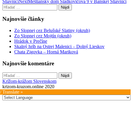
Štiavnici
Next
Meštiansky dom Sládkovičova 9 v Banskej Štiavnici
navigation
Hľadať:
Najnovšie články
Zo Slopnej cez Belušské Slatiny (okruh)
Zo Slopnej cez Mojtín (okruh)
Hrádok v Prečíne
Skalný hríb na Ostrej Malenici – Dolný Lieskov
Chata Zigovka – Horná Mariková
Najnovšie komentáre
Hľadať:
Krížom-krážom Slovenskom
krizom-krazom.online 2020
/ Translate »