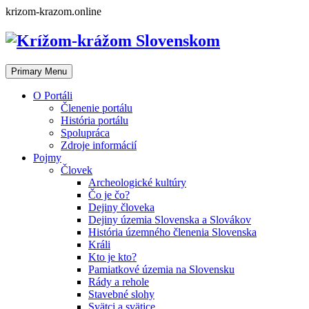
Skip
krizom-krazom.online
to
content
Primary Menu
O Portáli
Členenie portálu
História portálu
Spolupráca
Zdroje informácií
Pojmy
Človek
Archeologické kultúry
Čo je čo?
Dejiny človeka
Dejiny územia Slovenska a Slovákov
História územného členenia Slovenska
Králi
Kto je kto?
Pamiatkové územia na Slovensku
Rády a rehole
Stavebné slohy
Svätci a svätice