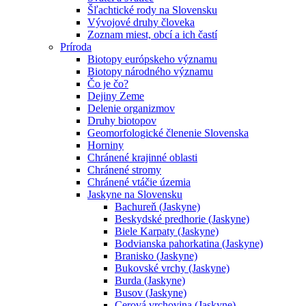
Šľachtické rody na Slovensku
Vývojové druhy človeka
Zoznam miest, obcí a ich častí
Príroda
Biotopy európskeho významu
Biotopy národného významu
Čo je čo?
Dejiny Zeme
Delenie organizmov
Druhy biotopov
Geomorfologické členenie Slovenska
Horniny
Chránené krajinné oblasti
Chránené stromy
Chránené vtáčie územia
Jaskyne na Slovensku
Bachureň (Jaskyne)
Beskydské predhorie (Jaskyne)
Biele Karpaty (Jaskyne)
Bodvianska pahorkatina (Jaskyne)
Branisko (Jaskyne)
Bukovské vrchy (Jaskyne)
Burda (Jaskyne)
Busov (Jaskyne)
Cerová vrchovina (Jaskyne)