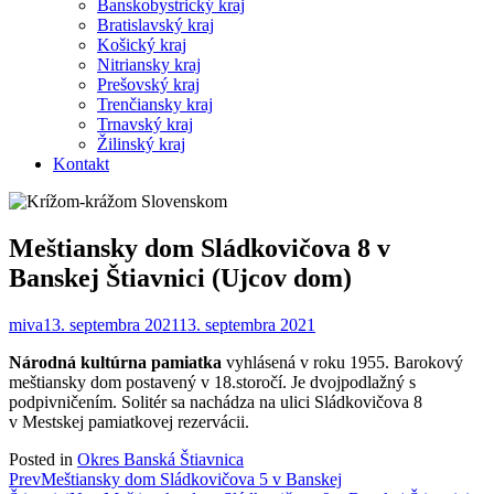
Banskobystrický kraj
Bratislavský kraj
Košický kraj
Nitriansky kraj
Prešovský kraj
Trenčiansky kraj
Trnavský kraj
Žilinský kraj
Kontakt
Meštiansky dom Sládkovičova 8 v
Banskej Štiavnici (Ujcov dom)
miva
13. septembra 2021
13. septembra 2021
Národná kultúrna pamiatka
vyhlásená v roku 1955. Barokový
meštiansky dom postavený v 18.storočí. Je dvojpodlažný s
podpivničením. Solitér sa nachádza na ulici Sládkovičova 8
v Mestskej pamiatkovej rezervácii.
Posted in
Okres Banská Štiavnica
Post
Prev
Meštiansky dom Sládkovičova 5 v Banskej