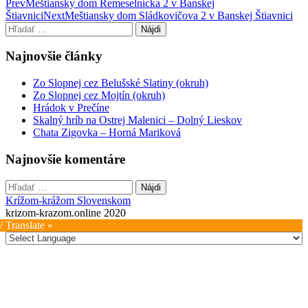
Post
Prev
Meštiansky dom Remeselnícka 2 v Banskej
Štiavnici
Next
Meštiansky dom Sládkovičova 2 v Banskej Štiavnici
navigation
Hľadať:
Najnovšie články
Zo Slopnej cez Belušské Slatiny (okruh)
Zo Slopnej cez Mojtín (okruh)
Hrádok v Prečíne
Skalný hríb na Ostrej Malenici – Dolný Lieskov
Chata Zigovka – Horná Mariková
Najnovšie komentáre
Hľadať:
Krížom-krážom Slovenskom
krizom-krazom.online 2020
/ Translate »