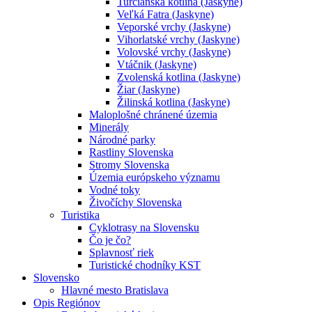
Turčianska kotlina (Jaskyne)
Veľká Fatra (Jaskyne)
Veporské vrchy (Jaskyne)
Vihorlatské vrchy (Jaskyne)
Volovské vrchy (Jaskyne)
Vtáčnik (Jaskyne)
Zvolenská kotlina (Jaskyne)
Žiar (Jaskyne)
Žilinská kotlina (Jaskyne)
Maloplošné chránené územia
Minerály
Národné parky
Rastliny Slovenska
Stromy Slovenska
Územia európskeho významu
Vodné toky
Živočíchy Slovenska
Turistika
Cyklotrasy na Slovensku
Čo je čo?
Splavnosť riek
Turistické chodníky KST
Slovensko
Hlavné mesto Bratislava
Opis Regiónov