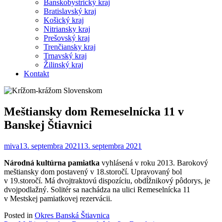
Banskobystrický kraj
Bratislavský kraj
Košický kraj
Nitriansky kraj
Prešovský kraj
Trenčiansky kraj
Trnavský kraj
Žilinský kraj
Kontakt
Meštiansky dom Remeselnícka 11 v
Banskej Štiavnici
miva
13. septembra 2021
13. septembra 2021
Národná kultúrna pamiatka
vyhlásená v roku 2013. Barokový
meštiansky dom postavený v 18.storočí. Upravovaný bol
v 19.storočí. Má dvojtraktovú dispozíciu, obdĺžnikový pôdorys, je
dvojpodlažný. Solitér sa nachádza na ulici Remeselnícka 11
v Mestskej pamiatkovej rezervácii.
Posted in
Okres Banská Štiavnica