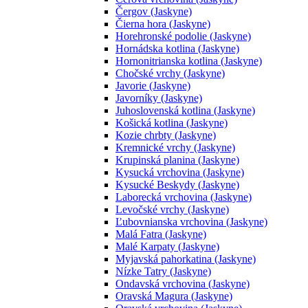
Čergov (Jaskyne)
Čierna hora (Jaskyne)
Horehronské podolie (Jaskyne)
Hornádska kotlina (Jaskyne)
Hornonitrianska kotlina (Jaskyne)
Chočské vrchy (Jaskyne)
Javorie (Jaskyne)
Javorníky (Jaskyne)
Juhoslovenská kotlina (Jaskyne)
Košická kotlina (Jaskyne)
Kozie chrbty (Jaskyne)
Kremnické vrchy (Jaskyne)
Krupinská planina (Jaskyne)
Kysucká vrchovina (Jaskyne)
Kysucké Beskydy (Jaskyne)
Laborecká vrchovina (Jaskyne)
Levočské vrchy (Jaskyne)
Ľubovnianska vrchovina (Jaskyne)
Malá Fatra (Jaskyne)
Malé Karpaty (Jaskyne)
Myjavská pahorkatina (Jaskyne)
Nízke Tatry (Jaskyne)
Ondavská vrchovina (Jaskyne)
Oravská Magura (Jaskyne)