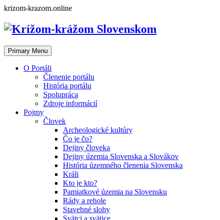
Skip
krizom-krazom.online
to
content
Primary Menu
O Portáli
Členenie portálu
História portálu
Spolupráca
Zdroje informácií
Pojmy
Človek
Archeologické kultúry
Čo je čo?
Dejiny človeka
Dejiny územia Slovenska a Slovákov
História územného členenia Slovenska
Králi
Kto je kto?
Pamiatkové územia na Slovensku
Rády a rehole
Stavebné slohy
Svätci a svätice