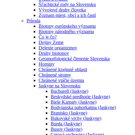
Šľachtické rody na Slovensku
Vývojové druhy človeka
Zoznam miest, obcí a ich častí
Príroda
Biotopy európskeho významu
Biotopy národného významu
Čo je čo?
Dejiny Zeme
Delenie organizmov
Druhy biotopov
Geomorfologické členenie Slovenska
Horniny
Chránené krajinné oblasti
Chránené stromy
Chránené vtáčie územia
Jaskyne na Slovensku
Bachureň (Jaskyne)
Beskydské predhorie (Jaskyne)
Biele Karpaty (Jaskyne)
Bodvianska pahorkatina (Jaskyne)
Branisko (Jaskyne)
Bukovské vrchy (Jaskyne)
Burda (Jaskyne)
Busov (Jaskyne)
Cerová vrchovina (Jaskyne)