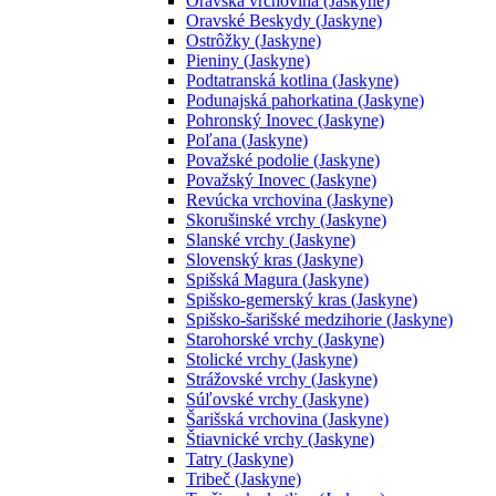
Oravská vrchovina (Jaskyne)
Oravské Beskydy (Jaskyne)
Ostrôžky (Jaskyne)
Pieniny (Jaskyne)
Podtatranská kotlina (Jaskyne)
Podunajská pahorkatina (Jaskyne)
Pohronský Inovec (Jaskyne)
Poľana (Jaskyne)
Považské podolie (Jaskyne)
Považský Inovec (Jaskyne)
Revúcka vrchovina (Jaskyne)
Skorušinské vrchy (Jaskyne)
Slanské vrchy (Jaskyne)
Slovenský kras (Jaskyne)
Spišská Magura (Jaskyne)
Spišsko-gemerský kras (Jaskyne)
Spišsko-šarišské medzihorie (Jaskyne)
Starohorské vrchy (Jaskyne)
Stolické vrchy (Jaskyne)
Strážovské vrchy (Jaskyne)
Súľovské vrchy (Jaskyne)
Šarišská vrchovina (Jaskyne)
Štiavnické vrchy (Jaskyne)
Tatry (Jaskyne)
Tribeč (Jaskyne)