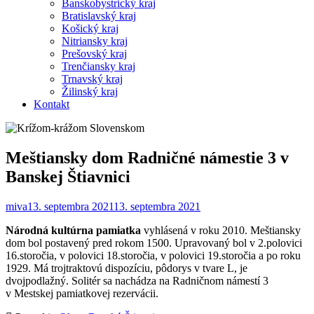
Banskobystrický kraj
Bratislavský kraj
Košický kraj
Nitriansky kraj
Prešovský kraj
Trenčiansky kraj
Trnavský kraj
Žilinský kraj
Kontakt
Meštiansky dom Radničné námestie 3 v
Banskej Štiavnici
miva
13. septembra 2021
13. septembra 2021
Národná kultúrna pamiatka
vyhlásená v roku 2010. Meštiansky
dom bol postavený pred rokom 1500. Upravovaný bol v 2.polovici
16.storočia, v polovici 18.storočia, v polovici 19.storočia a po roku
1929. Má trojtraktovú dispozíciu, pôdorys v tvare L, je
dvojpodlažný. Solitér sa nachádza na Radničnom námestí 3
v Mestskej pamiatkovej rezervácii.