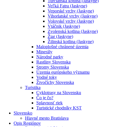
Turčianska kotlina (Jaskyne)
Veľká Fatra (Jaskyne)
Veporské vrchy (Jaskyne)
Vihorlatské vrchy (Jaskyne)
Volovské vrchy (Jaskyne)
Vtáčnik (Jaskyne)
Zvolenská kotlina (Jaskyne)
Žiar (Jaskyne)
Žilinská kotlina (Jaskyne)
Maloplošné chránené územia
Minerály
Národné parky
Rastliny Slovenska
Stromy Slovenska
Územia európskeho významu
Vodné toky
Živočíchy Slovenska
Turistika
Cyklotrasy na Slovensku
Čo je čo?
Splavnosť riek
Turistické chodníky KST
Slovensko
Hlavné mesto Bratislava
Opis Regiónov