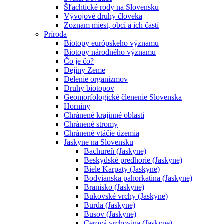
Šľachtické rody na Slovensku
Vývojové druhy človeka
Zoznam miest, obcí a ich častí
Príroda
Biotopy európskeho významu
Biotopy národného významu
Čo je čo?
Dejiny Zeme
Delenie organizmov
Druhy biotopov
Geomorfologické členenie Slovenska
Horniny
Chránené krajinné oblasti
Chránené stromy
Chránené vtáčie územia
Jaskyne na Slovensku
Bachureň (Jaskyne)
Beskydské predhorie (Jaskyne)
Biele Karpaty (Jaskyne)
Bodvianska pahorkatina (Jaskyne)
Branisko (Jaskyne)
Bukovské vrchy (Jaskyne)
Burda (Jaskyne)
Busov (Jaskyne)
Cerová vrchovina (Jaskyne)