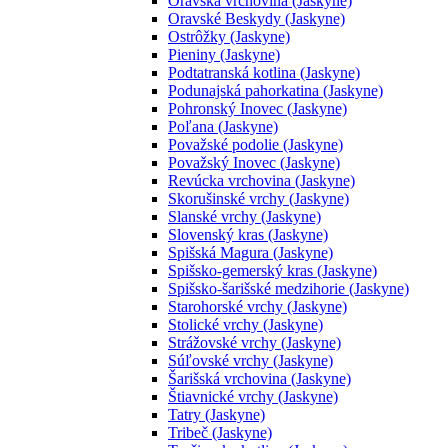
Oravská vrchovina (Jaskyne)
Oravské Beskydy (Jaskyne)
Ostrôžky (Jaskyne)
Pieniny (Jaskyne)
Podtatranská kotlina (Jaskyne)
Podunajská pahorkatina (Jaskyne)
Pohronský Inovec (Jaskyne)
Poľana (Jaskyne)
Považské podolie (Jaskyne)
Považský Inovec (Jaskyne)
Revúcka vrchovina (Jaskyne)
Skorušinské vrchy (Jaskyne)
Slanské vrchy (Jaskyne)
Slovenský kras (Jaskyne)
Spišská Magura (Jaskyne)
Spišsko-gemerský kras (Jaskyne)
Spišsko-šarišské medzihorie (Jaskyne)
Starohorské vrchy (Jaskyne)
Stolické vrchy (Jaskyne)
Strážovské vrchy (Jaskyne)
Súľovské vrchy (Jaskyne)
Šarišská vrchovina (Jaskyne)
Štiavnické vrchy (Jaskyne)
Tatry (Jaskyne)
Tribeč (Jaskyne)