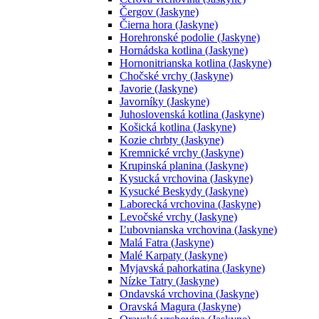
Čergov (Jaskyne)
Čierna hora (Jaskyne)
Horehronské podolie (Jaskyne)
Hornádska kotlina (Jaskyne)
Hornonitrianska kotlina (Jaskyne)
Chočské vrchy (Jaskyne)
Javorie (Jaskyne)
Javorníky (Jaskyne)
Juhoslovenská kotlina (Jaskyne)
Košická kotlina (Jaskyne)
Kozie chrbty (Jaskyne)
Kremnické vrchy (Jaskyne)
Krupinská planina (Jaskyne)
Kysucká vrchovina (Jaskyne)
Kysucké Beskydy (Jaskyne)
Laborecká vrchovina (Jaskyne)
Levočské vrchy (Jaskyne)
Ľubovnianska vrchovina (Jaskyne)
Malá Fatra (Jaskyne)
Malé Karpaty (Jaskyne)
Myjavská pahorkatina (Jaskyne)
Nízke Tatry (Jaskyne)
Ondavská vrchovina (Jaskyne)
Oravská Magura (Jaskyne)