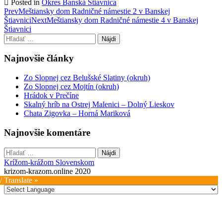
Posted in
Okres Banská Štiavnica
Post
Prev
Meštiansky dom Radničné námestie 2 v Banskej
Štiavnici
Next
Meštiansky dom Radničné námestie 4 v Banskej
navigation
Štiavnici
Hľadať:
Najnovšie články
Zo Slopnej cez Belušské Slatiny (okruh)
Zo Slopnej cez Mojtín (okruh)
Hrádok v Prečíne
Skalný hríb na Ostrej Malenici – Dolný Lieskov
Chata Zigovka – Horná Mariková
Najnovšie komentáre
Hľadať:
Krížom-krážom Slovenskom
krizom-krazom.online 2020
/ Translate »