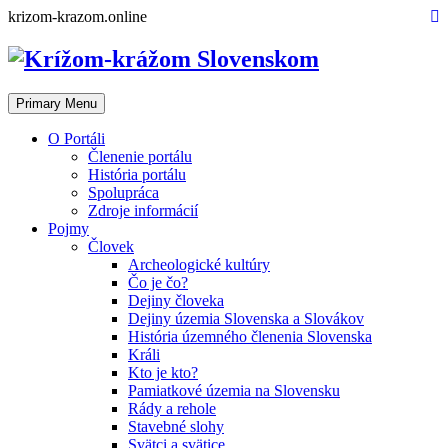
Skip
krizom-krazom.online
to
content
Primary Menu
O Portáli
Členenie portálu
História portálu
Spolupráca
Zdroje informácií
Pojmy
Človek
Archeologické kultúry
Čo je čo?
Dejiny človeka
Dejiny územia Slovenska a Slovákov
História územného členenia Slovenska
Králi
Kto je kto?
Pamiatkové územia na Slovensku
Rády a rehole
Stavebné slohy
Svätci a svätice