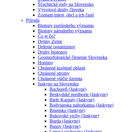
Šľachtické rody na Slovensku
Vývojové druhy človeka
Zoznam miest, obcí a ich častí
Príroda
Biotopy európskeho významu
Biotopy národného významu
Čo je čo?
Dejiny Zeme
Delenie organizmov
Druhy biotopov
Geomorfologické členenie Slovenska
Horniny
Chránené krajinné oblasti
Chránené stromy
Chránené vtáčie územia
Jaskyne na Slovensku
Bachureň (Jaskyne)
Beskydské predhorie (Jaskyne)
Biele Karpaty (Jaskyne)
Bodvianska pahorkatina (Jaskyne)
Branisko (Jaskyne)
Bukovské vrchy (Jaskyne)
Burda (Jaskyne)
Busov (Jaskyne)
Cerová vrchovina (Jaskyne)