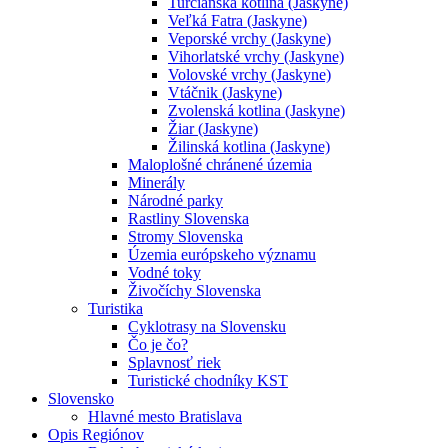
Turčianska kotlina (Jaskyne)
Veľká Fatra (Jaskyne)
Veporské vrchy (Jaskyne)
Vihorlatské vrchy (Jaskyne)
Volovské vrchy (Jaskyne)
Vtáčnik (Jaskyne)
Zvolenská kotlina (Jaskyne)
Žiar (Jaskyne)
Žilinská kotlina (Jaskyne)
Maloplošné chránené územia
Minerály
Národné parky
Rastliny Slovenska
Stromy Slovenska
Územia európskeho významu
Vodné toky
Živočíchy Slovenska
Turistika
Cyklotrasy na Slovensku
Čo je čo?
Splavnosť riek
Turistické chodníky KST
Slovensko
Hlavné mesto Bratislava
Opis Regiónov