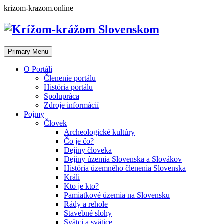
Skip
krizom-krazom.online
to
content
Primary Menu
O Portáli
Členenie portálu
História portálu
Spolupráca
Zdroje informácií
Pojmy
Človek
Archeologické kultúry
Čo je čo?
Dejiny človeka
Dejiny územia Slovenska a Slovákov
História územného členenia Slovenska
Králi
Kto je kto?
Pamiatkové územia na Slovensku
Rády a rehole
Stavebné slohy
Svätci a svätice