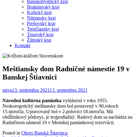
Banskobystrický kraj
Bratislavský kraj
Košický kraj
Nitriansky kraj
Prešovský kraj
Trenčiansky kraj
Trnavský kraj
Žilinský kraj
Kontakt
Meštiansky dom Radničné námestie 19 v
Banskej Štiavnici
miva
13. septembra 2021
13. septembra 2021
Národná kultúrna pamiatka
vyhlásená v roku 1955.
Neskorogotický meštiansky dom bol postavený v 90.rokoch
15.storočia. Upravovaný bol v 2.polovici 18.storočia. Má
obdĺžnikový pôdorys, je trojpodlažný. Radový dom sa nachádza na
Radničnom námestí 19 v Mestskej pamiatkovej rezervácii.
Posted in
Okres Banská Štiavnica