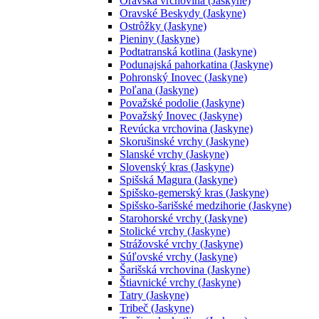
Oravská vrchovina (Jaskyne)
Oravské Beskydy (Jaskyne)
Ostrôžky (Jaskyne)
Pieniny (Jaskyne)
Podtatranská kotlina (Jaskyne)
Podunajská pahorkatina (Jaskyne)
Pohronský Inovec (Jaskyne)
Poľana (Jaskyne)
Považské podolie (Jaskyne)
Považský Inovec (Jaskyne)
Revúcka vrchovina (Jaskyne)
Skorušinské vrchy (Jaskyne)
Slanské vrchy (Jaskyne)
Slovenský kras (Jaskyne)
Spišská Magura (Jaskyne)
Spišsko-gemerský kras (Jaskyne)
Spišsko-šarišské medzihorie (Jaskyne)
Starohorské vrchy (Jaskyne)
Stolické vrchy (Jaskyne)
Strážovské vrchy (Jaskyne)
Súľovské vrchy (Jaskyne)
Šarišská vrchovina (Jaskyne)
Štiavnické vrchy (Jaskyne)
Tatry (Jaskyne)
Tribeč (Jaskyne)