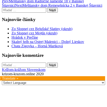
Post
Prev
Meštiansky dom Radničné námestie 18 v Banskej
Štiavnici
Next
Meštiansky dom Remeselnícka 2 v Banskej Štiavnici
navigation
Hľadať:
Najnovšie články
Zo Slopnej cez Belušské Slatiny (okruh)
Zo Slopnej cez Mojtín (okruh)
Hrádok v Prečíne
Skalný hríb na Ostrej Malenici – Dolný Lieskov
Chata Zigovka – Horná Mariková
Najnovšie komentáre
Hľadať:
Krížom-krážom Slovenskom
krizom-krazom.online 2020
/ Translate »