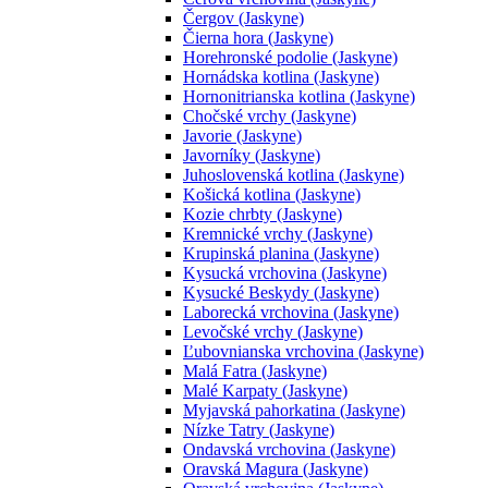
Čergov (Jaskyne)
Čierna hora (Jaskyne)
Horehronské podolie (Jaskyne)
Hornádska kotlina (Jaskyne)
Hornonitrianska kotlina (Jaskyne)
Chočské vrchy (Jaskyne)
Javorie (Jaskyne)
Javorníky (Jaskyne)
Juhoslovenská kotlina (Jaskyne)
Košická kotlina (Jaskyne)
Kozie chrbty (Jaskyne)
Kremnické vrchy (Jaskyne)
Krupinská planina (Jaskyne)
Kysucká vrchovina (Jaskyne)
Kysucké Beskydy (Jaskyne)
Laborecká vrchovina (Jaskyne)
Levočské vrchy (Jaskyne)
Ľubovnianska vrchovina (Jaskyne)
Malá Fatra (Jaskyne)
Malé Karpaty (Jaskyne)
Myjavská pahorkatina (Jaskyne)
Nízke Tatry (Jaskyne)
Ondavská vrchovina (Jaskyne)
Oravská Magura (Jaskyne)