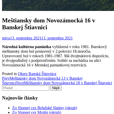
Meštiansky dom Novozámocká 16 v
Banskej Štiavnici
miva
13. septembra 2021
13. septembra 2021
Národná kultúrna pamiatka
vyhlásená v roku 1981. Barokový
meštiansky dom bol postavený v 2.polovici 18.storočia.
Upravovaný bol v rokoch 1981-1987. Má dvojtraktovú dispozíciu,
je dvojpodlažný s podpivničením. Solitér sa nachádza na ulici
Novozámocká 16 v Mestskej pamiatkovej rezervácii.
Posted in
Okres Banská Štiavnica
Post
Prev
Meštiansky dom Novozámocká 13 v Banskej
Štiavnici
Next
Meštiansky dom Novozámocká 18 v Banskej Štiavnici
navigation
Hľadať:
Najnovšie články
Zo Slopnej cez Belušské Slatiny (okruh)
Zo Slopnej cez Mojtín (okruh)