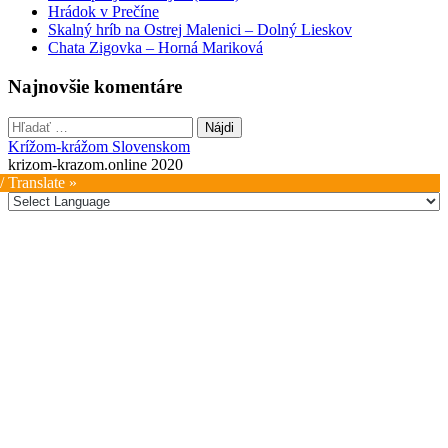
Hrádok v Prečíne
Skalný hríb na Ostrej Malenici – Dolný Lieskov
Chata Zigovka – Horná Mariková
Najnovšie komentáre
Hľadať:
Krížom-krážom Slovenskom
krizom-krazom.online 2020
/ Translate »