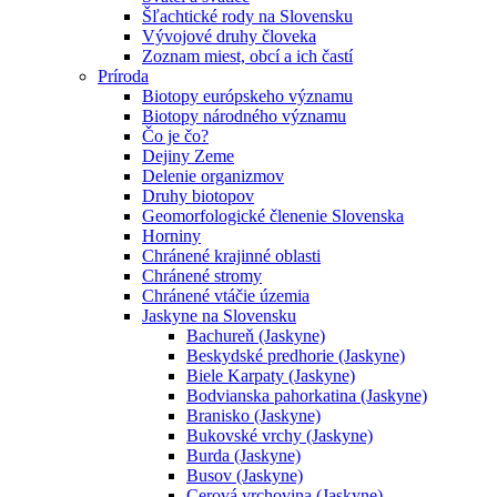
Šľachtické rody na Slovensku
Vývojové druhy človeka
Zoznam miest, obcí a ich častí
Príroda
Biotopy európskeho významu
Biotopy národného významu
Čo je čo?
Dejiny Zeme
Delenie organizmov
Druhy biotopov
Geomorfologické členenie Slovenska
Horniny
Chránené krajinné oblasti
Chránené stromy
Chránené vtáčie územia
Jaskyne na Slovensku
Bachureň (Jaskyne)
Beskydské predhorie (Jaskyne)
Biele Karpaty (Jaskyne)
Bodvianska pahorkatina (Jaskyne)
Branisko (Jaskyne)
Bukovské vrchy (Jaskyne)
Burda (Jaskyne)
Busov (Jaskyne)
Cerová vrchovina (Jaskyne)