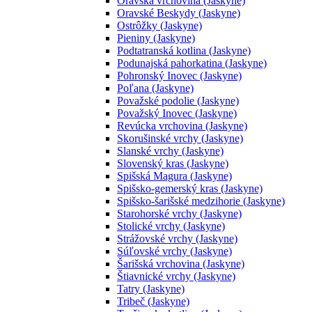
Oravská vrchovina (Jaskyne)
Oravské Beskydy (Jaskyne)
Ostrôžky (Jaskyne)
Pieniny (Jaskyne)
Podtatranská kotlina (Jaskyne)
Podunajská pahorkatina (Jaskyne)
Pohronský Inovec (Jaskyne)
Poľana (Jaskyne)
Považské podolie (Jaskyne)
Považský Inovec (Jaskyne)
Revúcka vrchovina (Jaskyne)
Skorušinské vrchy (Jaskyne)
Slanské vrchy (Jaskyne)
Slovenský kras (Jaskyne)
Spišská Magura (Jaskyne)
Spišsko-gemerský kras (Jaskyne)
Spišsko-šarišské medzihorie (Jaskyne)
Starohorské vrchy (Jaskyne)
Stolické vrchy (Jaskyne)
Strážovské vrchy (Jaskyne)
Súľovské vrchy (Jaskyne)
Šarišská vrchovina (Jaskyne)
Štiavnické vrchy (Jaskyne)
Tatry (Jaskyne)
Tribeč (Jaskyne)