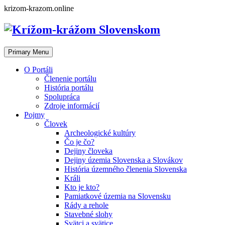
Skip
krizom-krazom.online
to
content
Primary Menu
O Portáli
Členenie portálu
História portálu
Spolupráca
Zdroje informácií
Pojmy
Človek
Archeologické kultúry
Čo je čo?
Dejiny človeka
Dejiny územia Slovenska a Slovákov
História územného členenia Slovenska
Králi
Kto je kto?
Pamiatkové územia na Slovensku
Rády a rehole
Stavebné slohy
Svätci a svätice