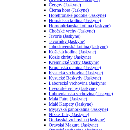
Čergov (Jaskyne)
Čierna hora (Jaskyne)
Horehronské podolie (Jaskyne)
Hornádska kotlina (Jaskyne)
Hornonitrianska kotlina (Jaskyne)
Chočské vrchy (Jaskyne)
Javorie (Jaskyne)
Javorníky (Jaskyne)
Juhoslovenská kotlina (Jaskyne)
Košická kotlina (Jaskyne)
Kozie chrbty (Jaskyne)
Kremnické vrchy (Jaskyne)
Krupinská planina (Jaskyne)
Kysucká vrchovina (Jaskyne)
Kysucké Beskydy (Jaskyne)
Laborecká vrchovina (Jaskyne)
Levočské vrchy (Jaskyne)
Ľubovnianska vrchovina (Jaskyne)
Malá Fatra (Jaskyne)
Malé Karpaty (Jaskyne)
Myjavská pahorkatina (Jaskyne)
Nízke Tatry (Jaskyne)
Ondavská vrchovina (Jaskyne)
Oravská Magura (Jaskyne)