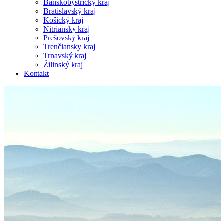
Banskobystrický kraj
Bratislavský kraj
Košický kraj
Nitriansky kraj
Prešovský kraj
Trenčiansky kraj
Trnavský kraj
Žilinský kraj
Kontakt