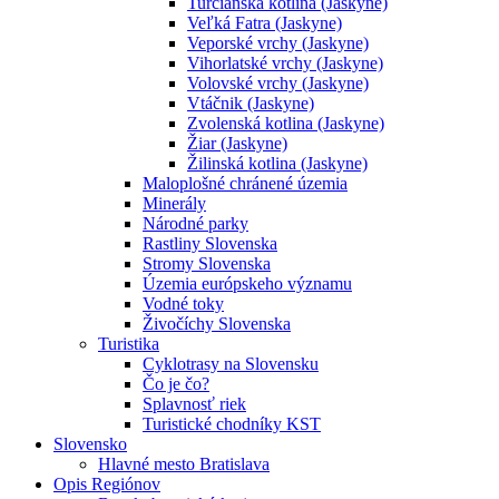
Turčianska kotlina (Jaskyne)
Veľká Fatra (Jaskyne)
Veporské vrchy (Jaskyne)
Vihorlatské vrchy (Jaskyne)
Volovské vrchy (Jaskyne)
Vtáčnik (Jaskyne)
Zvolenská kotlina (Jaskyne)
Žiar (Jaskyne)
Žilinská kotlina (Jaskyne)
Maloplošné chránené územia
Minerály
Národné parky
Rastliny Slovenska
Stromy Slovenska
Územia európskeho významu
Vodné toky
Živočíchy Slovenska
Turistika
Cyklotrasy na Slovensku
Čo je čo?
Splavnosť riek
Turistické chodníky KST
Slovensko
Hlavné mesto Bratislava
Opis Regiónov