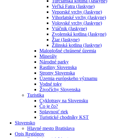
Turčianska kotlina (Jaskyne)
Veľká Fatra (Jaskyne)
Veporské vrchy (Jaskyne)
Vihorlatské vrchy (Jaskyne)
Volovské vrchy (Jaskyne)
Vtáčnik (Jaskyne)
Zvolenská kotlina (Jaskyne)
Žiar (Jaskyne)
Žilinská kotlina (Jaskyne)
Maloplošné chránené územia
Minerály
Národné parky
Rastliny Slovenska
Stromy Slovenska
Územia európskeho významu
Vodné toky
Živočíchy Slovenska
Turistika
Cyklotrasy na Slovensku
Čo je čo?
Splavnosť riek
Turistické chodníky KST
Slovensko
Hlavné mesto Bratislava
Opis Regiónov