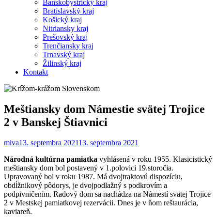
Banskobystrický kraj
Bratislavský kraj
Košický kraj
Nitriansky kraj
Prešovský kraj
Trenčiansky kraj
Trnavský kraj
Žilinský kraj
Kontakt
Meštiansky dom Námestie svätej Trojice
2 v Banskej Štiavnici
miva
13. septembra 2021
13. septembra 2021
Národná kultúrna pamiatka
vyhlásená v roku 1955. Klasicistický
meštiansky dom bol postavený v 1.polovici 19.storočia.
Upravovaný bol v roku 1987. Má dvojtraktovú dispozíciu,
obdĺžnikový pôdorys, je dvojpodlažný s podkrovím a
podpivničením. Radový dom sa nachádza na Námestí svätej Trojice
2 v Mestskej pamiatkovej rezervácii. Dnes je v ňom reštaurácia,
kaviareň.