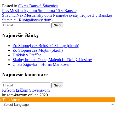
Posted in
Okres Banská Štiavnica
Post
Prev
Meštiansky dom Strieborná 15 v Banskej
Štiavnici
Next
Meštiansky dom Námestie svätej Trojice 3 v Banskej
navigation
Štiavnici (Rubigallovský dom)
Hľadať:
Najnovšie články
Zo Slopnej cez Belušské Slatiny (okruh)
Zo Slopnej cez Mojtín (okruh)
Hrádok v Prečíne
Skalný hríb na Ostrej Malenici – Dolný Lieskov
Chata Zigovka – Horná Mariková
Najnovšie komentáre
Hľadať:
Krížom-krážom Slovenskom
krizom-krazom.online 2020
/ Translate »