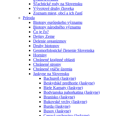
Šľachtické rody na Slovensku
Vývojové druhy človeka
Zoznam miest, obcí a ich častí
Príroda
Biotopy európskeho významu
Biotopy národného významu
Čo je čo?
Dejiny Zeme
Delenie organizmov
Druhy biotopov
Geomorfologické členenie Slovenska
Horniny
Chránené krajinné oblasti
Chránené stromy
Chránené vtáčie územia
Jaskyne na Slovensku
Bachureň (Jaskyne)
Beskydské predhorie (Jaskyne)
Biele Karpaty (Jaskyne)
Bodvianska pahorkatina (Jaskyne)
Branisko (Jaskyne)
Bukovské vrchy (Jaskyne)
Burda (Jaskyne)
Busov (Jaskyne)
Cerová vrchovina (Jaskyne)