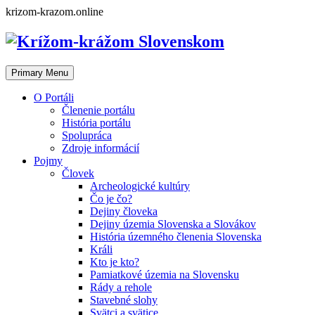
Skip
krizom-krazom.online
to
content
Primary Menu
O Portáli
Členenie portálu
História portálu
Spolupráca
Zdroje informácií
Pojmy
Človek
Archeologické kultúry
Čo je čo?
Dejiny človeka
Dejiny územia Slovenska a Slovákov
História územného členenia Slovenska
Králi
Kto je kto?
Pamiatkové územia na Slovensku
Rády a rehole
Stavebné slohy
Svätci a svätice