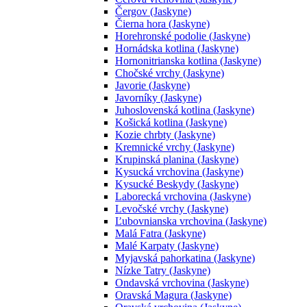
Čergov (Jaskyne)
Čierna hora (Jaskyne)
Horehronské podolie (Jaskyne)
Hornádska kotlina (Jaskyne)
Hornonitrianska kotlina (Jaskyne)
Chočské vrchy (Jaskyne)
Javorie (Jaskyne)
Javorníky (Jaskyne)
Juhoslovenská kotlina (Jaskyne)
Košická kotlina (Jaskyne)
Kozie chrbty (Jaskyne)
Kremnické vrchy (Jaskyne)
Krupinská planina (Jaskyne)
Kysucká vrchovina (Jaskyne)
Kysucké Beskydy (Jaskyne)
Laborecká vrchovina (Jaskyne)
Levočské vrchy (Jaskyne)
Ľubovnianska vrchovina (Jaskyne)
Malá Fatra (Jaskyne)
Malé Karpaty (Jaskyne)
Myjavská pahorkatina (Jaskyne)
Nízke Tatry (Jaskyne)
Ondavská vrchovina (Jaskyne)
Oravská Magura (Jaskyne)