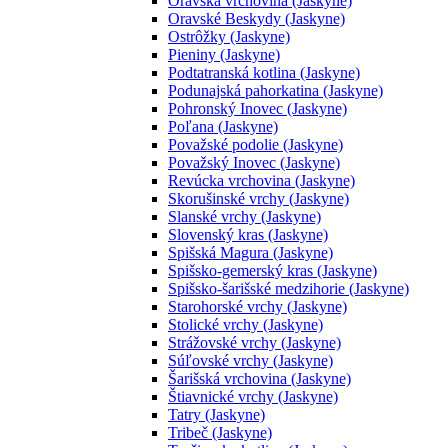
Oravská vrchovina (Jaskyne)
Oravské Beskydy (Jaskyne)
Ostrôžky (Jaskyne)
Pieniny (Jaskyne)
Podtatranská kotlina (Jaskyne)
Podunajská pahorkatina (Jaskyne)
Pohronský Inovec (Jaskyne)
Poľana (Jaskyne)
Považské podolie (Jaskyne)
Považský Inovec (Jaskyne)
Revúcka vrchovina (Jaskyne)
Skorušinské vrchy (Jaskyne)
Slanské vrchy (Jaskyne)
Slovenský kras (Jaskyne)
Spišská Magura (Jaskyne)
Spišsko-gemerský kras (Jaskyne)
Spišsko-šarišské medzihorie (Jaskyne)
Starohorské vrchy (Jaskyne)
Stolické vrchy (Jaskyne)
Strážovské vrchy (Jaskyne)
Súľovské vrchy (Jaskyne)
Šarišská vrchovina (Jaskyne)
Štiavnické vrchy (Jaskyne)
Tatry (Jaskyne)
Tribeč (Jaskyne)