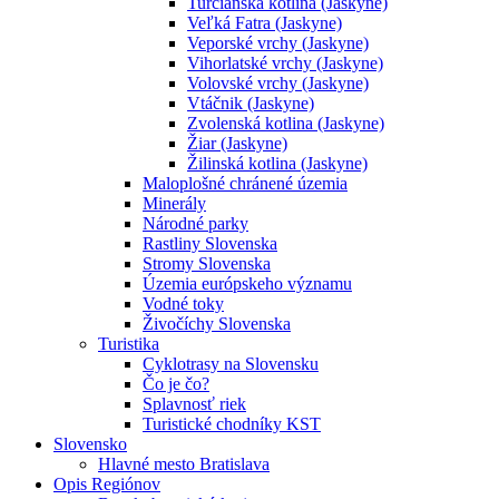
Turčianska kotlina (Jaskyne)
Veľká Fatra (Jaskyne)
Veporské vrchy (Jaskyne)
Vihorlatské vrchy (Jaskyne)
Volovské vrchy (Jaskyne)
Vtáčnik (Jaskyne)
Zvolenská kotlina (Jaskyne)
Žiar (Jaskyne)
Žilinská kotlina (Jaskyne)
Maloplošné chránené územia
Minerály
Národné parky
Rastliny Slovenska
Stromy Slovenska
Územia európskeho významu
Vodné toky
Živočíchy Slovenska
Turistika
Cyklotrasy na Slovensku
Čo je čo?
Splavnosť riek
Turistické chodníky KST
Slovensko
Hlavné mesto Bratislava
Opis Regiónov