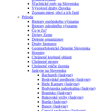
Šľachtické rody na Slovensku
Vývojové druhy človeka
Zoznam miest, obcí a ich častí
Príroda
Biotopy európskeho významu
Biotopy národného významu
Čo je čo?
Dejiny Zeme
Delenie organizmov
Druhy biotopov
Geomorfologické členenie Slovenska
Horniny
Chránené krajinné oblasti
Chránené stromy
Chránené vtáčie územia
Jaskyne na Slovensku
Bachureň (Jaskyne)
Beskydské predhorie (Jaskyne)
Biele Karpaty (Jaskyne)
Bodvianska pahorkatina (Jaskyne)
Branisko (Jaskyne)
Bukovské vrchy (Jaskyne)
Burda (Jaskyne)
Busov (Jaskyne)
Cerová vrchovina (Jaskyne)