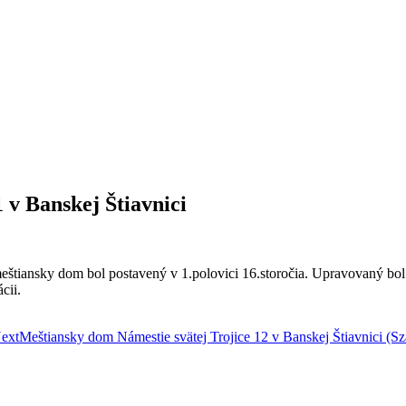
 v Banskej Štiavnici
tiansky dom bol postavený v 1.polovici 16.storočia. Upravovaný bol 
cii.
ext
Meštiansky dom Námestie svätej Trojice 12 v Banskej Štiavnici (S