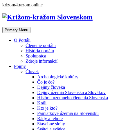
Skip
krizom-krazom.online
to
content
Primary Menu
O Portáli
Členenie portálu
História portálu
Spolupráca
Zdroje informácií
Pojmy
Človek
Archeologické kultúry
Čo je čo?
Dejiny človeka
Dejiny územia Slovenska a Slovákov
História územného členenia Slovenska
Králi
Kto je kto?
Pamiatkové územia na Slovensku
Rády a rehole
Stavebné slohy
Svätci a svätice