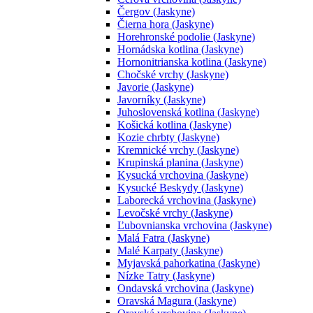
Čergov (Jaskyne)
Čierna hora (Jaskyne)
Horehronské podolie (Jaskyne)
Hornádska kotlina (Jaskyne)
Hornonitrianska kotlina (Jaskyne)
Chočské vrchy (Jaskyne)
Javorie (Jaskyne)
Javorníky (Jaskyne)
Juhoslovenská kotlina (Jaskyne)
Košická kotlina (Jaskyne)
Kozie chrbty (Jaskyne)
Kremnické vrchy (Jaskyne)
Krupinská planina (Jaskyne)
Kysucká vrchovina (Jaskyne)
Kysucké Beskydy (Jaskyne)
Laborecká vrchovina (Jaskyne)
Levočské vrchy (Jaskyne)
Ľubovnianska vrchovina (Jaskyne)
Malá Fatra (Jaskyne)
Malé Karpaty (Jaskyne)
Myjavská pahorkatina (Jaskyne)
Nízke Tatry (Jaskyne)
Ondavská vrchovina (Jaskyne)
Oravská Magura (Jaskyne)