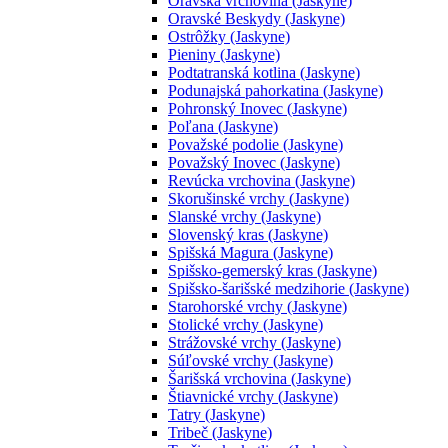
Oravská vrchovina (Jaskyne)
Oravské Beskydy (Jaskyne)
Ostrôžky (Jaskyne)
Pieniny (Jaskyne)
Podtatranská kotlina (Jaskyne)
Podunajská pahorkatina (Jaskyne)
Pohronský Inovec (Jaskyne)
Poľana (Jaskyne)
Považské podolie (Jaskyne)
Považský Inovec (Jaskyne)
Revúcka vrchovina (Jaskyne)
Skorušinské vrchy (Jaskyne)
Slanské vrchy (Jaskyne)
Slovenský kras (Jaskyne)
Spišská Magura (Jaskyne)
Spišsko-gemerský kras (Jaskyne)
Spišsko-šarišské medzihorie (Jaskyne)
Starohorské vrchy (Jaskyne)
Stolické vrchy (Jaskyne)
Strážovské vrchy (Jaskyne)
Súľovské vrchy (Jaskyne)
Šarišská vrchovina (Jaskyne)
Štiavnické vrchy (Jaskyne)
Tatry (Jaskyne)
Tribeč (Jaskyne)