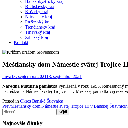
Banskobystrický kraj
Bratislavský kraj
Košický kraj
Nitriansky kraj
Prešovský kraj
Trenčiansky kraj
Trnavský kraj
Žilinský kraj
Kontakt
Meštiansky dom Námestie svätej Trojice 11
miva
13. septembra 2021
13. septembra 2021
Národná kultúrna pamiatka
vyhlásená v roku 1955. Renesančný meš
nachádza na Námestí svätej Trojice 11 v Mestskej pamiatkovej rezervá
Posted in
Okres Banská Štiavnica
Post
Prev
Meštiansky dom Námestie svätej Trojice 10 v Banskej Štiavnici
N
Hľadať:
navigation
Najnovšie články