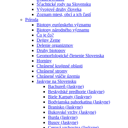
Šľachtické rody na Slovensku
Vývojové druhy človeka
Zoznam miest, obcí a ich častí
Príroda
Biotopy európskeho významu
Biotopy národného významu
Čo je čo?
Dejiny Zeme
Delenie organizmov
Druhy biotopov
Geomorfologické členenie Slovenska
Horniny
Chránené krajinné oblasti
Chránené stromy
Chránené vtáčie územia
Jaskyne na Slovensku
Bachureň (Jaskyne)
Beskydské predhorie (Jaskyne)
Biele Karpaty (Jaskyne)
Bodvianska pahorkatina (Jaskyne)
Branisko (Jaskyne)
Bukovské vrchy (Jaskyne)
Burda (Jaskyne)
Busov (Jaskyne)
Cerová vrchovina (Jaskyne)