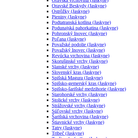
Oravská vrchovina (Jaskyne)
Oravské Beskydy (Jaskyne)
Ostrôžky (Jaskyne)
Pieniny (Jaskyne)
Podtatranská kotlina (Jaskyne)
Podunajská pahorkatina (Jaskyne)
Pohronský Inovec (Jaskyne)
Poľana (Jaskyne)
Považské podolie (Jaskyne)
Považský Inovec (Jaskyne)
Revúcka vrchovina (Jaskyne)
Skorušinské vrchy (Jaskyne)
Slanské vrchy (Jaskyne)
Slovenský kras (Jaskyne)
Spišská Magura (Jaskyne)
Spišsko-gemerský kras (Jaskyne)
Spišsko-šarišské medzihorie (Jaskyne)
Starohorské vrchy (Jaskyne)
Stolické vrchy (Jaskyne)
Strážovské vrchy (Jaskyne)
Súľovské vrchy (Jaskyne)
Šarišská vrchovina (Jaskyne)
Štiavnické vrchy (Jaskyne)
Tatry (Jaskyne)
Tribeč (Jaskyne)