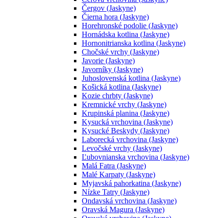
Čergov (Jaskyne)
Čierna hora (Jaskyne)
Horehronské podolie (Jaskyne)
Hornádska kotlina (Jaskyne)
Hornonitrianska kotlina (Jaskyne)
Chočské vrchy (Jaskyne)
Javorie (Jaskyne)
Javorníky (Jaskyne)
Juhoslovenská kotlina (Jaskyne)
Košická kotlina (Jaskyne)
Kozie chrbty (Jaskyne)
Kremnické vrchy (Jaskyne)
Krupinská planina (Jaskyne)
Kysucká vrchovina (Jaskyne)
Kysucké Beskydy (Jaskyne)
Laborecká vrchovina (Jaskyne)
Levočské vrchy (Jaskyne)
Ľubovnianska vrchovina (Jaskyne)
Malá Fatra (Jaskyne)
Malé Karpaty (Jaskyne)
Myjavská pahorkatina (Jaskyne)
Nízke Tatry (Jaskyne)
Ondavská vrchovina (Jaskyne)
Oravská Magura (Jaskyne)