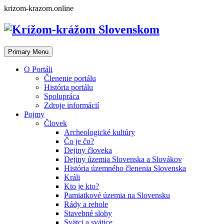
Skip
krizom-krazom.online
to
content
Primary Menu
O Portáli
Členenie portálu
História portálu
Spolupráca
Zdroje informácií
Pojmy
Človek
Archeologické kultúry
Čo je čo?
Dejiny človeka
Dejiny územia Slovenska a Slovákov
História územného členenia Slovenska
Králi
Kto je kto?
Pamiatkové územia na Slovensku
Rády a rehole
Stavebné slohy
Svätci a svätice