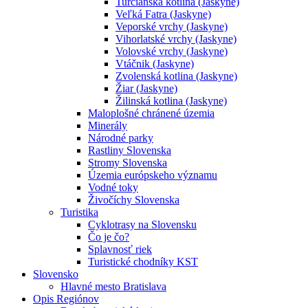
Turčianska kotlina (Jaskyne)
Veľká Fatra (Jaskyne)
Veporské vrchy (Jaskyne)
Vihorlatské vrchy (Jaskyne)
Volovské vrchy (Jaskyne)
Vtáčnik (Jaskyne)
Zvolenská kotlina (Jaskyne)
Žiar (Jaskyne)
Žilinská kotlina (Jaskyne)
Maloplošné chránené územia
Minerály
Národné parky
Rastliny Slovenska
Stromy Slovenska
Územia európskeho významu
Vodné toky
Živočíchy Slovenska
Turistika
Cyklotrasy na Slovensku
Čo je čo?
Splavnosť riek
Turistické chodníky KST
Slovensko
Hlavné mesto Bratislava
Opis Regiónov