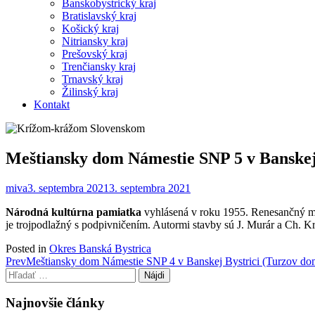
Banskobystrický kraj
Bratislavský kraj
Košický kraj
Nitriansky kraj
Prešovský kraj
Trenčiansky kraj
Trnavský kraj
Žilinský kraj
Kontakt
Meštiansky dom Námestie SNP 5 v Banskej
miva
3. septembra 2021
3. septembra 2021
Národná kultúrna pamiatka
vyhlásená v roku 1955. Renesančný meš
je trojpodlažný s podpivničením. Autormi stavby sú J. Murár a Ch. K
Posted in
Okres Banská Bystrica
Post
Prev
Meštiansky dom Námestie SNP 4 v Banskej Bystrici (Turzov do
Hľadať:
navigation
Najnovšie články