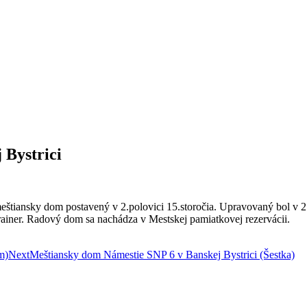
 Bystrici
tiansky dom postavený v 2.polovici 15.storočia. Upravovaný bol v 2.p
rainer. Radový dom sa nachádza v Mestskej pamiatkovej rezervácii.
m)
Next
Meštiansky dom Námestie SNP 6 v Banskej Bystrici (Šestka)