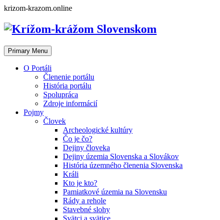
Skip
krizom-krazom.online
to
content
Primary Menu
O Portáli
Členenie portálu
História portálu
Spolupráca
Zdroje informácií
Pojmy
Človek
Archeologické kultúry
Čo je čo?
Dejiny človeka
Dejiny územia Slovenska a Slovákov
História územného členenia Slovenska
Králi
Kto je kto?
Pamiatkové územia na Slovensku
Rády a rehole
Stavebné slohy
Svätci a svätice