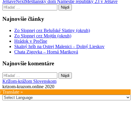
Jelšave
Next
Meštiansky dom Námestie republiky 23 v Jelšave
navigation
Hľadať:
Najnovšie články
Zo Slopnej cez Belušské Slatiny (okruh)
Zo Slopnej cez Mojtín (okruh)
Hrádok v Prečíne
Skalný hríb na Ostrej Malenici – Dolný Lieskov
Chata Zigovka – Horná Mariková
Najnovšie komentáre
Hľadať:
Krížom-krážom Slovenskom
krizom-krazom.online 2020
/ Translate »