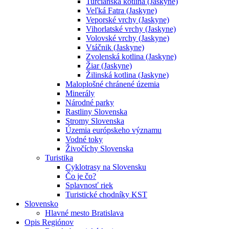
Turčianska kotlina (Jaskyne)
Veľká Fatra (Jaskyne)
Veporské vrchy (Jaskyne)
Vihorlatské vrchy (Jaskyne)
Volovské vrchy (Jaskyne)
Vtáčnik (Jaskyne)
Zvolenská kotlina (Jaskyne)
Žiar (Jaskyne)
Žilinská kotlina (Jaskyne)
Maloplošné chránené územia
Minerály
Národné parky
Rastliny Slovenska
Stromy Slovenska
Územia európskeho významu
Vodné toky
Živočíchy Slovenska
Turistika
Cyklotrasy na Slovensku
Čo je čo?
Splavnosť riek
Turistické chodníky KST
Slovensko
Hlavné mesto Bratislava
Opis Regiónov