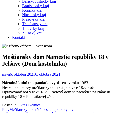
Banskobystrický kraj
Bratislavský kraj
Košický kraj
Nitriansky kraj
Prešovský kraj
Trenčiansky kraj
Trnavský kraj
Žilinský kraj
Kontakt
Meštiansky dom Námestie republiky 18 v
Jelšave (Dom kostolníka)
miva
6. októbra 2021
6. októbra 2021
Národná kultúrna pamiatka
vyhlásená v roku 1963.
Neskorobarokový meštiansky dom z 2.polovice 18.storočia.
Upravovaný bol v roku 1829. Radový dom sa nachádza na Námestí
republiky 18 v Pamiatkovej zóne.
Posted in
Okres Gelnica
Post
Prev
Meštiansky dom Námestie republiky 4 v