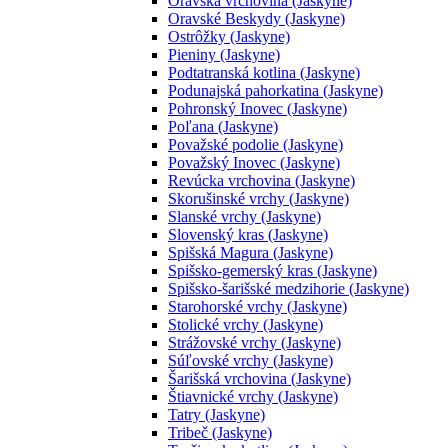
Oravská vrchovina (Jaskyne)
Oravské Beskydy (Jaskyne)
Ostrôžky (Jaskyne)
Pieniny (Jaskyne)
Podtatranská kotlina (Jaskyne)
Podunajská pahorkatina (Jaskyne)
Pohronský Inovec (Jaskyne)
Poľana (Jaskyne)
Považské podolie (Jaskyne)
Považský Inovec (Jaskyne)
Revúcka vrchovina (Jaskyne)
Skorušinské vrchy (Jaskyne)
Slanské vrchy (Jaskyne)
Slovenský kras (Jaskyne)
Spišská Magura (Jaskyne)
Spišsko-gemerský kras (Jaskyne)
Spišsko-šarišské medzihorie (Jaskyne)
Starohorské vrchy (Jaskyne)
Stolické vrchy (Jaskyne)
Strážovské vrchy (Jaskyne)
Súľovské vrchy (Jaskyne)
Šarišská vrchovina (Jaskyne)
Štiavnické vrchy (Jaskyne)
Tatry (Jaskyne)
Tribeč (Jaskyne)