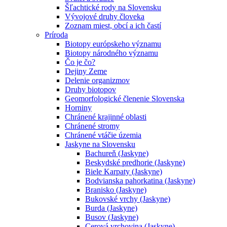
Šľachtické rody na Slovensku
Vývojové druhy človeka
Zoznam miest, obcí a ich častí
Príroda
Biotopy európskeho významu
Biotopy národného významu
Čo je čo?
Dejiny Zeme
Delenie organizmov
Druhy biotopov
Geomorfologické členenie Slovenska
Horniny
Chránené krajinné oblasti
Chránené stromy
Chránené vtáčie územia
Jaskyne na Slovensku
Bachureň (Jaskyne)
Beskydské predhorie (Jaskyne)
Biele Karpaty (Jaskyne)
Bodvianska pahorkatina (Jaskyne)
Branisko (Jaskyne)
Bukovské vrchy (Jaskyne)
Burda (Jaskyne)
Busov (Jaskyne)
Cerová vrchovina (Jaskyne)