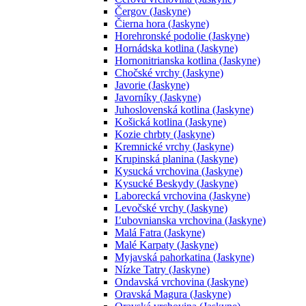
Čergov (Jaskyne)
Čierna hora (Jaskyne)
Horehronské podolie (Jaskyne)
Hornádska kotlina (Jaskyne)
Hornonitrianska kotlina (Jaskyne)
Chočské vrchy (Jaskyne)
Javorie (Jaskyne)
Javorníky (Jaskyne)
Juhoslovenská kotlina (Jaskyne)
Košická kotlina (Jaskyne)
Kozie chrbty (Jaskyne)
Kremnické vrchy (Jaskyne)
Krupinská planina (Jaskyne)
Kysucká vrchovina (Jaskyne)
Kysucké Beskydy (Jaskyne)
Laborecká vrchovina (Jaskyne)
Levočské vrchy (Jaskyne)
Ľubovnianska vrchovina (Jaskyne)
Malá Fatra (Jaskyne)
Malé Karpaty (Jaskyne)
Myjavská pahorkatina (Jaskyne)
Nízke Tatry (Jaskyne)
Ondavská vrchovina (Jaskyne)
Oravská Magura (Jaskyne)