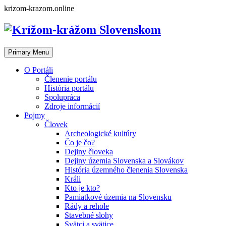
Skip
krizom-krazom.online
to
content
Primary Menu
O Portáli
Členenie portálu
História portálu
Spolupráca
Zdroje informácií
Pojmy
Človek
Archeologické kultúry
Čo je čo?
Dejiny človeka
Dejiny územia Slovenska a Slovákov
História územného členenia Slovenska
Králi
Kto je kto?
Pamiatkové územia na Slovensku
Rády a rehole
Stavebné slohy
Svätci a svätice