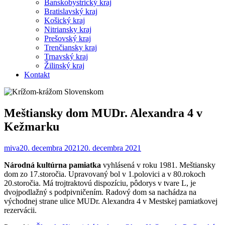
Banskobystrický kraj
Bratislavský kraj
Košický kraj
Nitriansky kraj
Prešovský kraj
Trenčiansky kraj
Trnavský kraj
Žilinský kraj
Kontakt
Meštiansky dom MUDr. Alexandra 4 v
Kežmarku
miva
20. decembra 2021
20. decembra 2021
Národná kultúrna pamiatka
vyhlásená v roku 1981. Meštiansky
dom zo 17.storočia. Upravovaný bol v 1.polovici a v 80.rokoch
20.storočia. Má trojtraktovú dispozíciu, pôdorys v tvare L, je
dvojpodlažný s podpivničením. Radový dom sa nachádza na
východnej strane ulice MUDr. Alexandra 4 v Mestskej pamiatkovej
rezervácii.