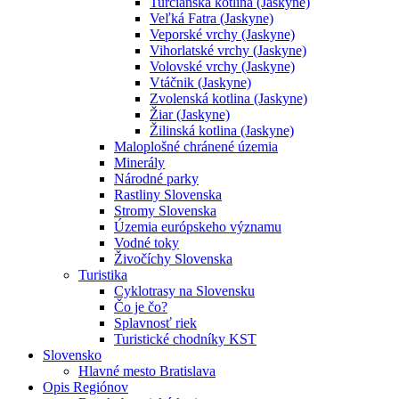
Turčianska kotlina (Jaskyne)
Veľká Fatra (Jaskyne)
Veporské vrchy (Jaskyne)
Vihorlatské vrchy (Jaskyne)
Volovské vrchy (Jaskyne)
Vtáčnik (Jaskyne)
Zvolenská kotlina (Jaskyne)
Žiar (Jaskyne)
Žilinská kotlina (Jaskyne)
Maloplošné chránené územia
Minerály
Národné parky
Rastliny Slovenska
Stromy Slovenska
Územia európskeho významu
Vodné toky
Živočíchy Slovenska
Turistika
Cyklotrasy na Slovensku
Čo je čo?
Splavnosť riek
Turistické chodníky KST
Slovensko
Hlavné mesto Bratislava
Opis Regiónov