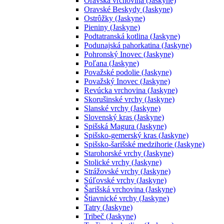
Oravská vrchovina (Jaskyne)
Oravské Beskydy (Jaskyne)
Ostrôžky (Jaskyne)
Pieniny (Jaskyne)
Podtatranská kotlina (Jaskyne)
Podunajská pahorkatina (Jaskyne)
Pohronský Inovec (Jaskyne)
Poľana (Jaskyne)
Považské podolie (Jaskyne)
Považský Inovec (Jaskyne)
Revúcka vrchovina (Jaskyne)
Skorušinské vrchy (Jaskyne)
Slanské vrchy (Jaskyne)
Slovenský kras (Jaskyne)
Spišská Magura (Jaskyne)
Spišsko-gemerský kras (Jaskyne)
Spišsko-šarišské medzihorie (Jaskyne)
Starohorské vrchy (Jaskyne)
Stolické vrchy (Jaskyne)
Strážovské vrchy (Jaskyne)
Súľovské vrchy (Jaskyne)
Šarišská vrchovina (Jaskyne)
Štiavnické vrchy (Jaskyne)
Tatry (Jaskyne)
Tribeč (Jaskyne)