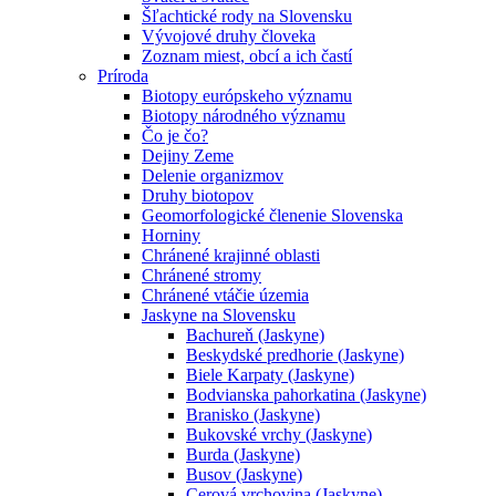
Šľachtické rody na Slovensku
Vývojové druhy človeka
Zoznam miest, obcí a ich častí
Príroda
Biotopy európskeho významu
Biotopy národného významu
Čo je čo?
Dejiny Zeme
Delenie organizmov
Druhy biotopov
Geomorfologické členenie Slovenska
Horniny
Chránené krajinné oblasti
Chránené stromy
Chránené vtáčie územia
Jaskyne na Slovensku
Bachureň (Jaskyne)
Beskydské predhorie (Jaskyne)
Biele Karpaty (Jaskyne)
Bodvianska pahorkatina (Jaskyne)
Branisko (Jaskyne)
Bukovské vrchy (Jaskyne)
Burda (Jaskyne)
Busov (Jaskyne)
Cerová vrchovina (Jaskyne)