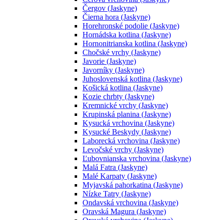
Čergov (Jaskyne)
Čierna hora (Jaskyne)
Horehronské podolie (Jaskyne)
Hornádska kotlina (Jaskyne)
Hornonitrianska kotlina (Jaskyne)
Chočské vrchy (Jaskyne)
Javorie (Jaskyne)
Javorníky (Jaskyne)
Juhoslovenská kotlina (Jaskyne)
Košická kotlina (Jaskyne)
Kozie chrbty (Jaskyne)
Kremnické vrchy (Jaskyne)
Krupinská planina (Jaskyne)
Kysucká vrchovina (Jaskyne)
Kysucké Beskydy (Jaskyne)
Laborecká vrchovina (Jaskyne)
Levočské vrchy (Jaskyne)
Ľubovnianska vrchovina (Jaskyne)
Malá Fatra (Jaskyne)
Malé Karpaty (Jaskyne)
Myjavská pahorkatina (Jaskyne)
Nízke Tatry (Jaskyne)
Ondavská vrchovina (Jaskyne)
Oravská Magura (Jaskyne)