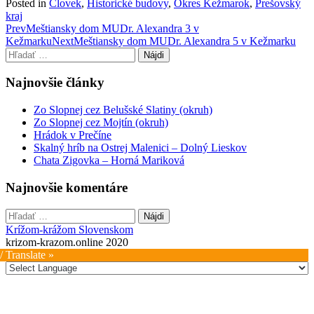
Posted in
Človek
,
Historické budovy
,
Okres Kežmarok
,
Prešovský
kraj
Post
Prev
Meštiansky dom MUDr. Alexandra 3 v
Kežmarku
Next
Meštiansky dom MUDr. Alexandra 5 v Kežmarku
navigation
Hľadať:
Najnovšie články
Zo Slopnej cez Belušské Slatiny (okruh)
Zo Slopnej cez Mojtín (okruh)
Hrádok v Prečíne
Skalný hríb na Ostrej Malenici – Dolný Lieskov
Chata Zigovka – Horná Mariková
Najnovšie komentáre
Hľadať:
Krížom-krážom Slovenskom
krizom-krazom.online 2020
/ Translate »