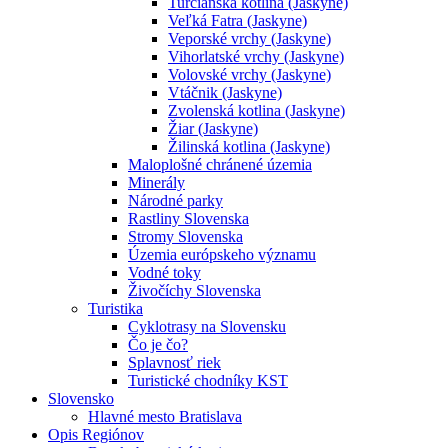
Turčianska kotlina (Jaskyne)
Veľká Fatra (Jaskyne)
Veporské vrchy (Jaskyne)
Vihorlatské vrchy (Jaskyne)
Volovské vrchy (Jaskyne)
Vtáčnik (Jaskyne)
Zvolenská kotlina (Jaskyne)
Žiar (Jaskyne)
Žilinská kotlina (Jaskyne)
Maloplošné chránené územia
Minerály
Národné parky
Rastliny Slovenska
Stromy Slovenska
Územia európskeho významu
Vodné toky
Živočíchy Slovenska
Turistika
Cyklotrasy na Slovensku
Čo je čo?
Splavnosť riek
Turistické chodníky KST
Slovensko
Hlavné mesto Bratislava
Opis Regiónov