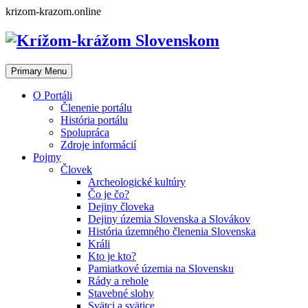
Skip
krizom-krazom.online
to
content
Primary Menu
O Portáli
Členenie portálu
História portálu
Spolupráca
Zdroje informácií
Pojmy
Človek
Archeologické kultúry
Čo je čo?
Dejiny človeka
Dejiny územia Slovenska a Slovákov
História územného členenia Slovenska
Králi
Kto je kto?
Pamiatkové územia na Slovensku
Rády a rehole
Stavebné slohy
Svätci a svätice