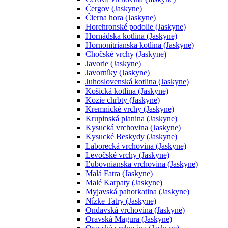
Čergov (Jaskyne)
Čierna hora (Jaskyne)
Horehronské podolie (Jaskyne)
Hornádska kotlina (Jaskyne)
Hornonitrianska kotlina (Jaskyne)
Chočské vrchy (Jaskyne)
Javorie (Jaskyne)
Javorníky (Jaskyne)
Juhoslovenská kotlina (Jaskyne)
Košická kotlina (Jaskyne)
Kozie chrbty (Jaskyne)
Kremnické vrchy (Jaskyne)
Krupinská planina (Jaskyne)
Kysucká vrchovina (Jaskyne)
Kysucké Beskydy (Jaskyne)
Laborecká vrchovina (Jaskyne)
Levočské vrchy (Jaskyne)
Ľubovnianska vrchovina (Jaskyne)
Malá Fatra (Jaskyne)
Malé Karpaty (Jaskyne)
Myjavská pahorkatina (Jaskyne)
Nízke Tatry (Jaskyne)
Ondavská vrchovina (Jaskyne)
Oravská Magura (Jaskyne)