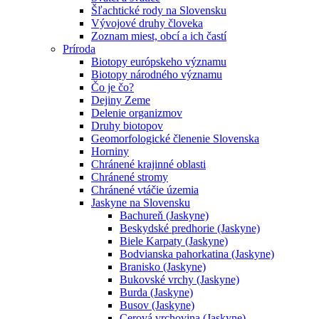
Šľachtické rody na Slovensku
Vývojové druhy človeka
Zoznam miest, obcí a ich častí
Príroda
Biotopy európskeho významu
Biotopy národného významu
Čo je čo?
Dejiny Zeme
Delenie organizmov
Druhy biotopov
Geomorfologické členenie Slovenska
Horniny
Chránené krajinné oblasti
Chránené stromy
Chránené vtáčie územia
Jaskyne na Slovensku
Bachureň (Jaskyne)
Beskydské predhorie (Jaskyne)
Biele Karpaty (Jaskyne)
Bodvianska pahorkatina (Jaskyne)
Branisko (Jaskyne)
Bukovské vrchy (Jaskyne)
Burda (Jaskyne)
Busov (Jaskyne)
Cerová vrchovina (Jaskyne)