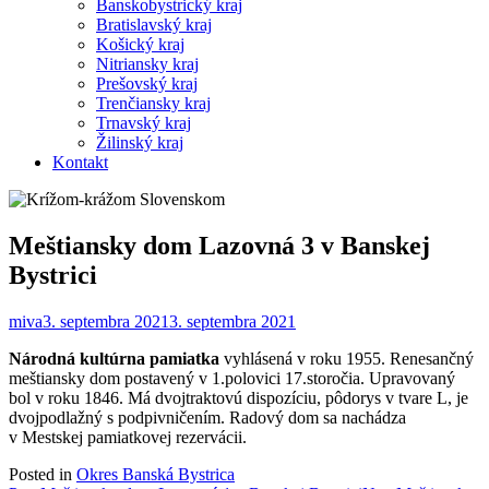
Banskobystrický kraj
Bratislavský kraj
Košický kraj
Nitriansky kraj
Prešovský kraj
Trenčiansky kraj
Trnavský kraj
Žilinský kraj
Kontakt
Meštiansky dom Lazovná 3 v Banskej
Bystrici
miva
3. septembra 2021
3. septembra 2021
Národná kultúrna pamiatka
vyhlásená v roku 1955. Renesančný
meštiansky dom postavený v 1.polovici 17.storočia. Upravovaný
bol v roku 1846. Má dvojtraktovú dispozíciu, pôdorys v tvare L, je
dvojpodlažný s podpivničením. Radový dom sa nachádza
v Mestskej pamiatkovej rezervácii.
Posted in
Okres Banská Bystrica