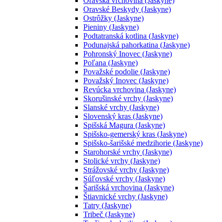
Oravská vrchovina (Jaskyne)
Oravské Beskydy (Jaskyne)
Ostrôžky (Jaskyne)
Pieniny (Jaskyne)
Podtatranská kotlina (Jaskyne)
Podunajská pahorkatina (Jaskyne)
Pohronský Inovec (Jaskyne)
Poľana (Jaskyne)
Považské podolie (Jaskyne)
Považský Inovec (Jaskyne)
Revúcka vrchovina (Jaskyne)
Skorušinské vrchy (Jaskyne)
Slanské vrchy (Jaskyne)
Slovenský kras (Jaskyne)
Spišská Magura (Jaskyne)
Spišsko-gemerský kras (Jaskyne)
Spišsko-šarišské medzihorie (Jaskyne)
Starohorské vrchy (Jaskyne)
Stolické vrchy (Jaskyne)
Strážovské vrchy (Jaskyne)
Súľovské vrchy (Jaskyne)
Šarišská vrchovina (Jaskyne)
Štiavnické vrchy (Jaskyne)
Tatry (Jaskyne)
Tribeč (Jaskyne)