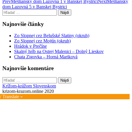
Post
Prev
Meštiansky dom Lazovná 1 v Banskej Bystrici
Next
Meštiansky
dom Lazovná 5 v Banskej Bystrici
navigation
Hľadať:
Najnovšie články
Zo Slopnej cez Belušské Slatiny (okruh)
Zo Slopnej cez Mojtín (okruh)
Hrádok v Prečíne
Skalný hríb na Ostrej Malenici – Dolný Lieskov
Chata Zigovka – Horná Mariková
Najnovšie komentáre
Hľadať:
Krížom-krážom Slovenskom
krizom-krazom.online 2020
/ Translate »