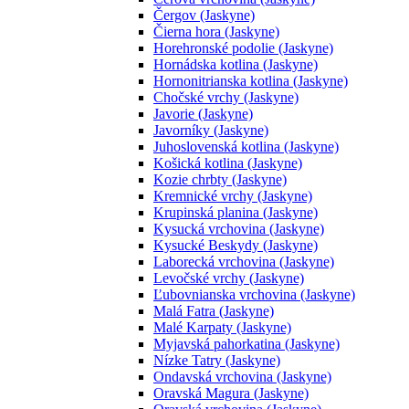
Čergov (Jaskyne)
Čierna hora (Jaskyne)
Horehronské podolie (Jaskyne)
Hornádska kotlina (Jaskyne)
Hornonitrianska kotlina (Jaskyne)
Chočské vrchy (Jaskyne)
Javorie (Jaskyne)
Javorníky (Jaskyne)
Juhoslovenská kotlina (Jaskyne)
Košická kotlina (Jaskyne)
Kozie chrbty (Jaskyne)
Kremnické vrchy (Jaskyne)
Krupinská planina (Jaskyne)
Kysucká vrchovina (Jaskyne)
Kysucké Beskydy (Jaskyne)
Laborecká vrchovina (Jaskyne)
Levočské vrchy (Jaskyne)
Ľubovnianska vrchovina (Jaskyne)
Malá Fatra (Jaskyne)
Malé Karpaty (Jaskyne)
Myjavská pahorkatina (Jaskyne)
Nízke Tatry (Jaskyne)
Ondavská vrchovina (Jaskyne)
Oravská Magura (Jaskyne)