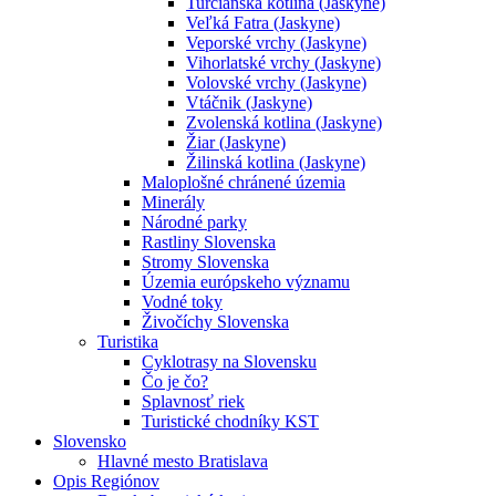
Turčianska kotlina (Jaskyne)
Veľká Fatra (Jaskyne)
Veporské vrchy (Jaskyne)
Vihorlatské vrchy (Jaskyne)
Volovské vrchy (Jaskyne)
Vtáčnik (Jaskyne)
Zvolenská kotlina (Jaskyne)
Žiar (Jaskyne)
Žilinská kotlina (Jaskyne)
Maloplošné chránené územia
Minerály
Národné parky
Rastliny Slovenska
Stromy Slovenska
Územia európskeho významu
Vodné toky
Živočíchy Slovenska
Turistika
Cyklotrasy na Slovensku
Čo je čo?
Splavnosť riek
Turistické chodníky KST
Slovensko
Hlavné mesto Bratislava
Opis Regiónov