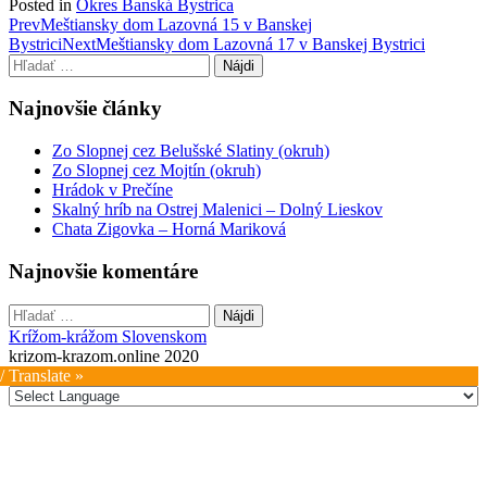
Posted in
Okres Banská Bystrica
Post
Prev
Meštiansky dom Lazovná 15 v Banskej
Bystrici
Next
Meštiansky dom Lazovná 17 v Banskej Bystrici
navigation
Hľadať:
Najnovšie články
Zo Slopnej cez Belušské Slatiny (okruh)
Zo Slopnej cez Mojtín (okruh)
Hrádok v Prečíne
Skalný hríb na Ostrej Malenici – Dolný Lieskov
Chata Zigovka – Horná Mariková
Najnovšie komentáre
Hľadať:
Krížom-krážom Slovenskom
krizom-krazom.online 2020
/ Translate »