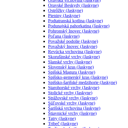
Oravská vrchovina (Jaskyne)
Oravské Beskydy (Jaskyne)
Ostrôžky (Jaskyne)
Pieniny (Jaskyne)
Podtatranská kotlina (Jaskyne)
Podunajská pahorkatina (Jaskyne)
Pohronský Inovec (Jaskyne)
Poľana (Jaskyne)
Považské podolie (Jaskyne)
Považský Inovec (Jaskyne)
Revúcka vrchovina (Jaskyne)
Skorušinské vrchy (Jaskyne)
Slanské vrchy (Jaskyne)
Slovenský kras (Jaskyne)
Spišská Magura (Jaskyne)
Spišsko-gemerský kras (Jaskyne)
Spišsko-šarišské medzihorie (Jaskyne)
Starohorské vrchy (Jaskyne)
Stolické vrchy (Jaskyne)
Strážovské vrchy (Jaskyne)
Súľovské vrchy (Jaskyne)
Šarišská vrchovina (Jaskyne)
Štiavnické vrchy (Jaskyne)
Tatry (Jaskyne)
Tribeč (Jaskyne)