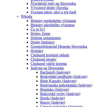
Šľachtické rody na Slovensku
Vývojové druhy človeka
Zoznam miest, obcí a ich častí
Príroda
Biotopy európskeho významu
Biotopy národného významu
Čo je čo?
Dejiny Zeme
Delenie organizmov
Druhy biotopov
Geomorfologické členenie Slovenska
Horniny
Chránené krajinné oblasti
Chránené stromy
Chránené vtáčie územia
Jaskyne na Slovensku
Bachureň (Jaskyne)
Beskydské predhorie (Jaskyne)
Biele Karpaty (Jaskyne)
Bodvianska pahorkatina (Jaskyne)
Branisko (Jaskyne)
Bukovské vrchy (Jaskyne)
Burda (Jaskyne)
Busov (Jaskyne)
Cerová vrchovina (Jaskyne)