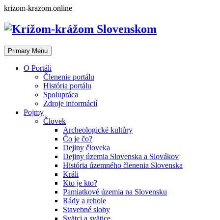
Skip
krizom-krazom.online
to
content
Primary Menu
O Portáli
Členenie portálu
História portálu
Spolupráca
Zdroje informácií
Pojmy
Človek
Archeologické kultúry
Čo je čo?
Dejiny človeka
Dejiny územia Slovenska a Slovákov
História územného členenia Slovenska
Králi
Kto je kto?
Pamiatkové územia na Slovensku
Rády a rehole
Stavebné slohy
Svätci a svätice