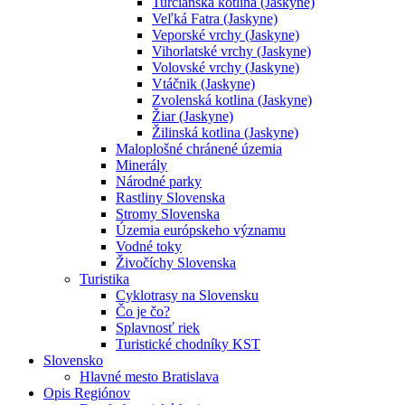
Turčianska kotlina (Jaskyne)
Veľká Fatra (Jaskyne)
Veporské vrchy (Jaskyne)
Vihorlatské vrchy (Jaskyne)
Volovské vrchy (Jaskyne)
Vtáčnik (Jaskyne)
Zvolenská kotlina (Jaskyne)
Žiar (Jaskyne)
Žilinská kotlina (Jaskyne)
Maloplošné chránené územia
Minerály
Národné parky
Rastliny Slovenska
Stromy Slovenska
Územia európskeho významu
Vodné toky
Živočíchy Slovenska
Turistika
Cyklotrasy na Slovensku
Čo je čo?
Splavnosť riek
Turistické chodníky KST
Slovensko
Hlavné mesto Bratislava
Opis Regiónov