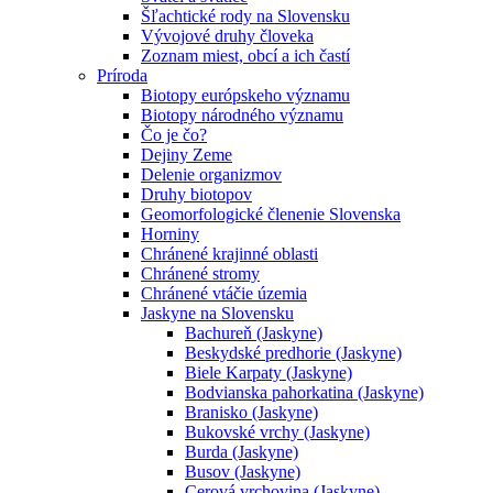
Šľachtické rody na Slovensku
Vývojové druhy človeka
Zoznam miest, obcí a ich častí
Príroda
Biotopy európskeho významu
Biotopy národného významu
Čo je čo?
Dejiny Zeme
Delenie organizmov
Druhy biotopov
Geomorfologické členenie Slovenska
Horniny
Chránené krajinné oblasti
Chránené stromy
Chránené vtáčie územia
Jaskyne na Slovensku
Bachureň (Jaskyne)
Beskydské predhorie (Jaskyne)
Biele Karpaty (Jaskyne)
Bodvianska pahorkatina (Jaskyne)
Branisko (Jaskyne)
Bukovské vrchy (Jaskyne)
Burda (Jaskyne)
Busov (Jaskyne)
Cerová vrchovina (Jaskyne)