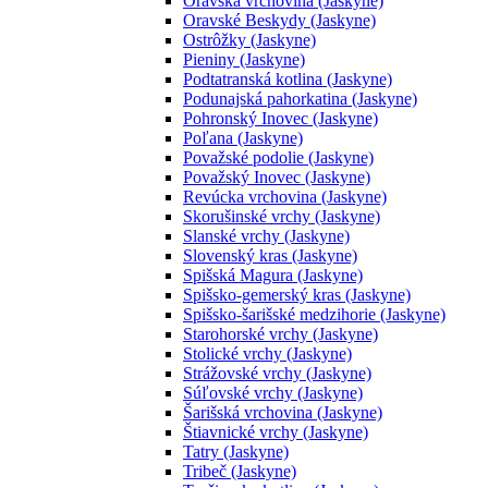
Oravská vrchovina (Jaskyne)
Oravské Beskydy (Jaskyne)
Ostrôžky (Jaskyne)
Pieniny (Jaskyne)
Podtatranská kotlina (Jaskyne)
Podunajská pahorkatina (Jaskyne)
Pohronský Inovec (Jaskyne)
Poľana (Jaskyne)
Považské podolie (Jaskyne)
Považský Inovec (Jaskyne)
Revúcka vrchovina (Jaskyne)
Skorušinské vrchy (Jaskyne)
Slanské vrchy (Jaskyne)
Slovenský kras (Jaskyne)
Spišská Magura (Jaskyne)
Spišsko-gemerský kras (Jaskyne)
Spišsko-šarišské medzihorie (Jaskyne)
Starohorské vrchy (Jaskyne)
Stolické vrchy (Jaskyne)
Strážovské vrchy (Jaskyne)
Súľovské vrchy (Jaskyne)
Šarišská vrchovina (Jaskyne)
Štiavnické vrchy (Jaskyne)
Tatry (Jaskyne)
Tribeč (Jaskyne)