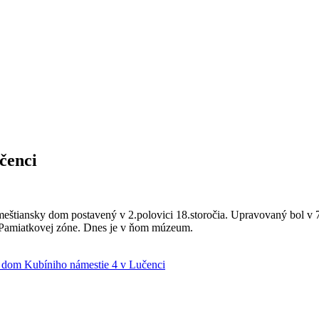
čenci
meštiansky dom postavený v 2.polovici 18.storočia. Upravovaný bol v 7
 Pamiatkovej zóne. Dnes je v ňom múzeum.
 dom Kubíniho námestie 4 v Lučenci