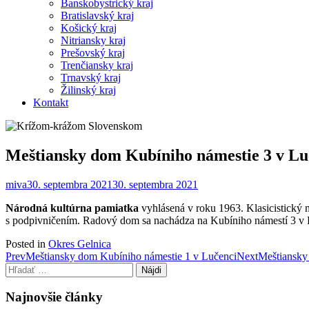
Banskobystrický kraj
Bratislavský kraj
Košický kraj
Nitriansky kraj
Prešovský kraj
Trenčiansky kraj
Trnavský kraj
Žilinský kraj
Kontakt
Meštiansky dom Kubíniho námestie 3 v Lu
miva
30. septembra 2021
30. septembra 2021
Národná kultúrna pamiatka
vyhlásená v roku 1963. Klasicistický 
s podpivničením. Radový dom sa nachádza na Kubíniho námestí 3 v
Posted in
Okres Gelnica
Post
Prev
Meštiansky dom Kubíniho námestie 1 v Lučenci
Next
Meštiansky
Hľadať:
navigation
Najnovšie články