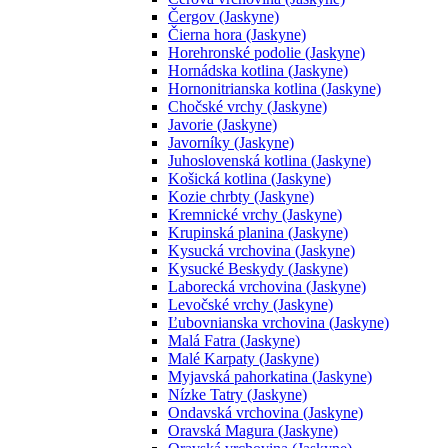
Čergov (Jaskyne)
Čierna hora (Jaskyne)
Horehronské podolie (Jaskyne)
Hornádska kotlina (Jaskyne)
Hornonitrianska kotlina (Jaskyne)
Chočské vrchy (Jaskyne)
Javorie (Jaskyne)
Javorníky (Jaskyne)
Juhoslovenská kotlina (Jaskyne)
Košická kotlina (Jaskyne)
Kozie chrbty (Jaskyne)
Kremnické vrchy (Jaskyne)
Krupinská planina (Jaskyne)
Kysucká vrchovina (Jaskyne)
Kysucké Beskydy (Jaskyne)
Laborecká vrchovina (Jaskyne)
Levočské vrchy (Jaskyne)
Ľubovnianska vrchovina (Jaskyne)
Malá Fatra (Jaskyne)
Malé Karpaty (Jaskyne)
Myjavská pahorkatina (Jaskyne)
Nízke Tatry (Jaskyne)
Ondavská vrchovina (Jaskyne)
Oravská Magura (Jaskyne)