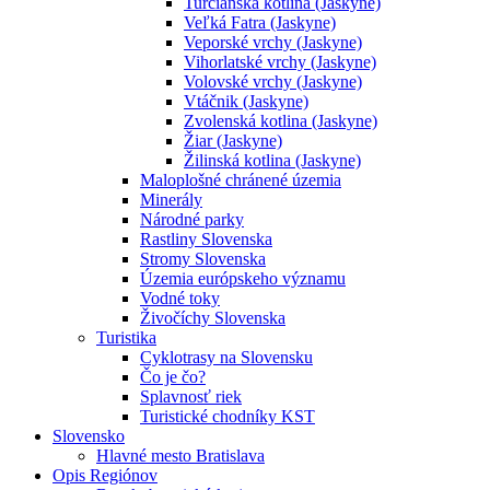
Turčianska kotlina (Jaskyne)
Veľká Fatra (Jaskyne)
Veporské vrchy (Jaskyne)
Vihorlatské vrchy (Jaskyne)
Volovské vrchy (Jaskyne)
Vtáčnik (Jaskyne)
Zvolenská kotlina (Jaskyne)
Žiar (Jaskyne)
Žilinská kotlina (Jaskyne)
Maloplošné chránené územia
Minerály
Národné parky
Rastliny Slovenska
Stromy Slovenska
Územia európskeho významu
Vodné toky
Živočíchy Slovenska
Turistika
Cyklotrasy na Slovensku
Čo je čo?
Splavnosť riek
Turistické chodníky KST
Slovensko
Hlavné mesto Bratislava
Opis Regiónov