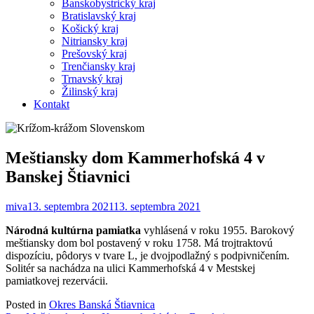
Banskobystrický kraj
Bratislavský kraj
Košický kraj
Nitriansky kraj
Prešovský kraj
Trenčiansky kraj
Trnavský kraj
Žilinský kraj
Kontakt
Meštiansky dom Kammerhofská 4 v
Banskej Štiavnici
miva
13. septembra 2021
13. septembra 2021
Národná kultúrna pamiatka
vyhlásená v roku 1955. Barokový
meštiansky dom bol postavený v roku 1758. Má trojtraktovú
dispozíciu, pôdorys v tvare L, je dvojpodlažný s podpivničením.
Solitér sa nachádza na ulici Kammerhofská 4 v Mestskej
pamiatkovej rezervácii.
Posted in
Okres Banská Štiavnica