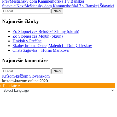
Post
Prev
Meštiansky dom Kammerhofská 1 v Banskej
Štiavnici
Next
Meštiansky dom Kammerhofská 7 v Banskej Štiavnici
navigation
Hľadať:
Najnovšie články
Zo Slopnej cez Belušské Slatiny (okruh)
Zo Slopnej cez Mojtín (okruh)
Hrádok v Prečíne
Skalný hríb na Ostrej Malenici – Dolný Lieskov
Chata Zigovka – Horná Mariková
Najnovšie komentáre
Hľadať:
Krížom-krážom Slovenskom
krizom-krazom.online 2020
/ Translate »