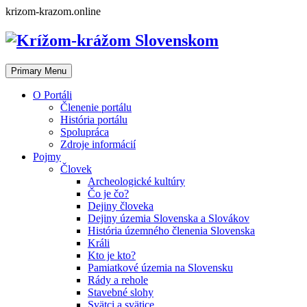
Skip
krizom-krazom.online
to
content
Primary Menu
O Portáli
Členenie portálu
História portálu
Spolupráca
Zdroje informácií
Pojmy
Človek
Archeologické kultúry
Čo je čo?
Dejiny človeka
Dejiny územia Slovenska a Slovákov
História územného členenia Slovenska
Králi
Kto je kto?
Pamiatkové územia na Slovensku
Rády a rehole
Stavebné slohy
Svätci a svätice