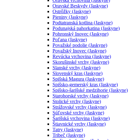
Oravská vrchovina (Jaskyne)
Oravské Beskydy (Jaskyne)
Ostrôžky (Jaskyne)
Pieniny (Jaskyne)
Podtatranská kotlina (Jaskyne)
Podunajská pahorkatina (Jaskyne)
Pohronský Inovec (Jaskyne)
Poľana (Jaskyne)
Považské podolie (Jaskyne)
Považský Inovec (Jaskyne)
Revúcka vrchovina (Jaskyne)
Skorušinské vrchy (Jaskyne)
Slanské vrchy (Jaskyne)
Slovenský kras (Jaskyne)
Spišská Magura (Jaskyne)
Spišsko-gemerský kras (Jaskyne)
Spišsko-šarišské medzihorie (Jaskyne)
Starohorské vrchy (Jaskyne)
Stolické vrchy (Jaskyne)
Strážovské vrchy (Jaskyne)
Súľovské vrchy (Jaskyne)
Šarišská vrchovina (Jaskyne)
Štiavnické vrchy (Jaskyne)
Tatry (Jaskyne)
Tribeč (Jaskyne)