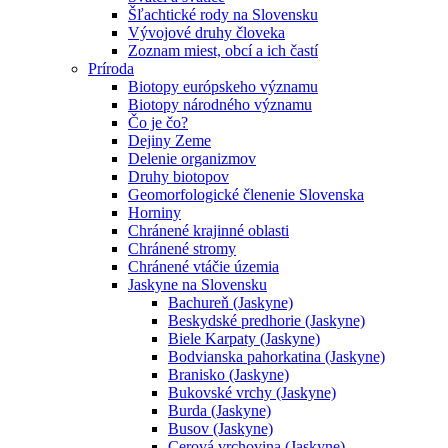
Šľachtické rody na Slovensku
Vývojové druhy človeka
Zoznam miest, obcí a ich častí
Príroda
Biotopy európskeho významu
Biotopy národného významu
Čo je čo?
Dejiny Zeme
Delenie organizmov
Druhy biotopov
Geomorfologické členenie Slovenska
Horniny
Chránené krajinné oblasti
Chránené stromy
Chránené vtáčie územia
Jaskyne na Slovensku
Bachureň (Jaskyne)
Beskydské predhorie (Jaskyne)
Biele Karpaty (Jaskyne)
Bodvianska pahorkatina (Jaskyne)
Branisko (Jaskyne)
Bukovské vrchy (Jaskyne)
Burda (Jaskyne)
Busov (Jaskyne)
Cerová vrchovina (Jaskyne)