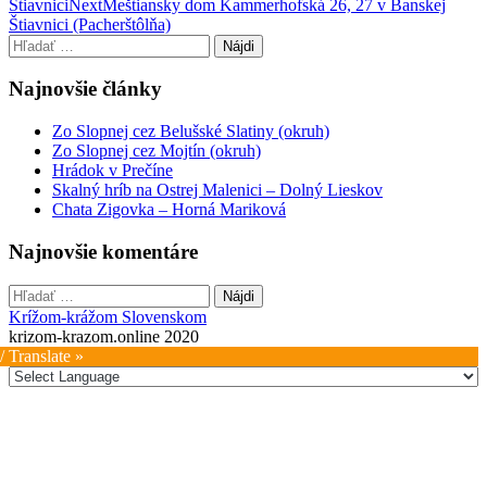
Štiavnici
Next
Meštiansky dom Kammerhofská 26, 27 v Banskej
navigation
Štiavnici (Pacherštôlňa)
Hľadať:
Najnovšie články
Zo Slopnej cez Belušské Slatiny (okruh)
Zo Slopnej cez Mojtín (okruh)
Hrádok v Prečíne
Skalný hríb na Ostrej Malenici – Dolný Lieskov
Chata Zigovka – Horná Mariková
Najnovšie komentáre
Hľadať:
Krížom-krážom Slovenskom
krizom-krazom.online 2020
/ Translate »