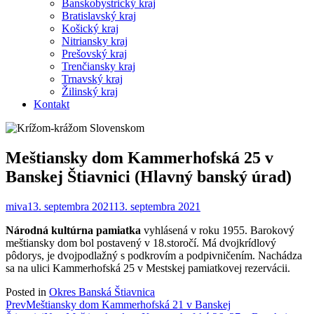
Banskobystrický kraj
Bratislavský kraj
Košický kraj
Nitriansky kraj
Prešovský kraj
Trenčiansky kraj
Trnavský kraj
Žilinský kraj
Kontakt
Meštiansky dom Kammerhofská 25 v
Banskej Štiavnici (Hlavný banský úrad)
miva
13. septembra 2021
13. septembra 2021
Národná kultúrna pamiatka
vyhlásená v roku 1955. Barokový
meštiansky dom bol postavený v 18.storočí. Má dvojkrídlový
pôdorys, je dvojpodlažný s podkrovím a podpivničením. Nachádza
sa na ulici Kammerhofská 25 v Mestskej pamiatkovej rezervácii.
Posted in
Okres Banská Štiavnica
Post
Prev
Meštiansky dom Kammerhofská 21 v Banskej