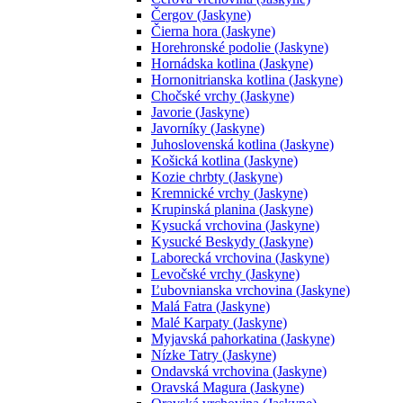
Čergov (Jaskyne)
Čierna hora (Jaskyne)
Horehronské podolie (Jaskyne)
Hornádska kotlina (Jaskyne)
Hornonitrianska kotlina (Jaskyne)
Chočské vrchy (Jaskyne)
Javorie (Jaskyne)
Javorníky (Jaskyne)
Juhoslovenská kotlina (Jaskyne)
Košická kotlina (Jaskyne)
Kozie chrbty (Jaskyne)
Kremnické vrchy (Jaskyne)
Krupinská planina (Jaskyne)
Kysucká vrchovina (Jaskyne)
Kysucké Beskydy (Jaskyne)
Laborecká vrchovina (Jaskyne)
Levočské vrchy (Jaskyne)
Ľubovnianska vrchovina (Jaskyne)
Malá Fatra (Jaskyne)
Malé Karpaty (Jaskyne)
Myjavská pahorkatina (Jaskyne)
Nízke Tatry (Jaskyne)
Ondavská vrchovina (Jaskyne)
Oravská Magura (Jaskyne)