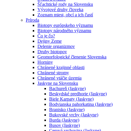
Šľachtické rody na Slovensku
Vývojové druhy človeka
Zoznam miest, obcí a ich častí
Príroda
Biotopy európskeho významu
Biotopy národného významu
Čo je čo?
Dejiny Zeme
Delenie organizmov
Druhy biotopov
Geomorfologické členenie Slovenska
Horniny
Chránené krajinné oblasti
Chránené stromy
Chránené vtáčie územia
Jaskyne na Slovensku
Bachureň (Jaskyne)
Beskydské predhorie (Jaskyne)
Biele Karpaty (Jaskyne)
Bodvianska pahorkatina (Jaskyne)
Branisko (Jaskyne)
Bukovské vrchy (Jaskyne)
Burda (Jaskyne)
Busov (Jaskyne)
Cerová vrchovina (Jaskyne)