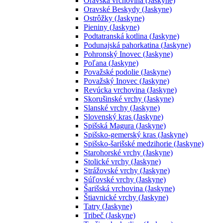
Oravská vrchovina (Jaskyne)
Oravské Beskydy (Jaskyne)
Ostrôžky (Jaskyne)
Pieniny (Jaskyne)
Podtatranská kotlina (Jaskyne)
Podunajská pahorkatina (Jaskyne)
Pohronský Inovec (Jaskyne)
Poľana (Jaskyne)
Považské podolie (Jaskyne)
Považský Inovec (Jaskyne)
Revúcka vrchovina (Jaskyne)
Skorušinské vrchy (Jaskyne)
Slanské vrchy (Jaskyne)
Slovenský kras (Jaskyne)
Spišská Magura (Jaskyne)
Spišsko-gemerský kras (Jaskyne)
Spišsko-šarišské medzihorie (Jaskyne)
Starohorské vrchy (Jaskyne)
Stolické vrchy (Jaskyne)
Strážovské vrchy (Jaskyne)
Súľovské vrchy (Jaskyne)
Šarišská vrchovina (Jaskyne)
Štiavnické vrchy (Jaskyne)
Tatry (Jaskyne)
Tribeč (Jaskyne)