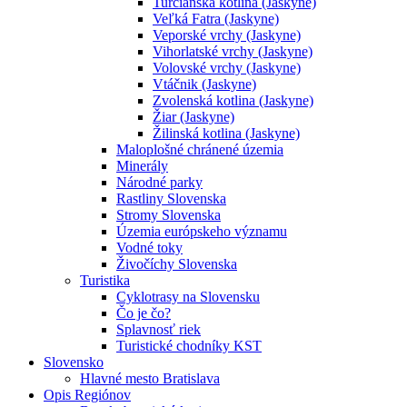
Turčianska kotlina (Jaskyne)
Veľká Fatra (Jaskyne)
Veporské vrchy (Jaskyne)
Vihorlatské vrchy (Jaskyne)
Volovské vrchy (Jaskyne)
Vtáčnik (Jaskyne)
Zvolenská kotlina (Jaskyne)
Žiar (Jaskyne)
Žilinská kotlina (Jaskyne)
Maloplošné chránené územia
Minerály
Národné parky
Rastliny Slovenska
Stromy Slovenska
Územia európskeho významu
Vodné toky
Živočíchy Slovenska
Turistika
Cyklotrasy na Slovensku
Čo je čo?
Splavnosť riek
Turistické chodníky KST
Slovensko
Hlavné mesto Bratislava
Opis Regiónov