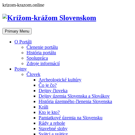
Skip
krizom-krazom.online
to
content
Primary Menu
O Portáli
Členenie portálu
História portálu
Spolupráca
Zdroje informácií
Pojmy
Človek
Archeologické kultúry
Čo je čo?
Dejiny človeka
Dejiny územia Slovenska a Slovákov
História územného členenia Slovenska
Králi
Kto je kto?
Pamiatkové územia na Slovensku
Rády a rehole
Stavebné slohy
Svätci a svätice