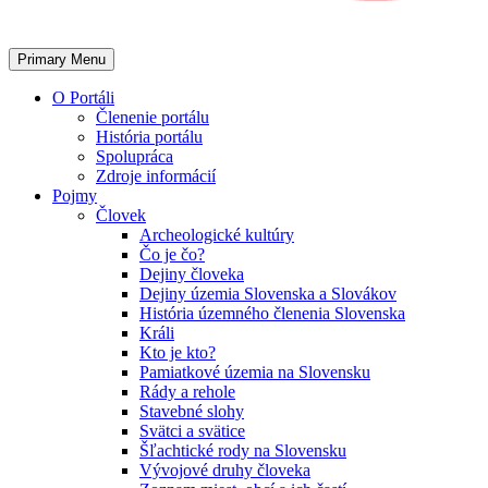
Primary Menu
O Portáli
Členenie portálu
História portálu
Spolupráca
Zdroje informácií
Pojmy
Človek
Archeologické kultúry
Čo je čo?
Dejiny človeka
Dejiny územia Slovenska a Slovákov
História územného členenia Slovenska
Králi
Kto je kto?
Pamiatkové územia na Slovensku
Rády a rehole
Stavebné slohy
Svätci a svätice
Šľachtické rody na Slovensku
Vývojové druhy človeka