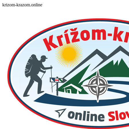
Skip
krizom-krazom.online
to
content