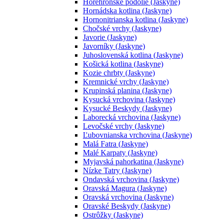
Horehronské podolie (Jaskyne)
Hornádska kotlina (Jaskyne)
Hornonitrianska kotlina (Jaskyne)
Chočské vrchy (Jaskyne)
Javorie (Jaskyne)
Javorníky (Jaskyne)
Juhoslovenská kotlina (Jaskyne)
Košická kotlina (Jaskyne)
Kozie chrbty (Jaskyne)
Kremnické vrchy (Jaskyne)
Krupinská planina (Jaskyne)
Kysucká vrchovina (Jaskyne)
Kysucké Beskydy (Jaskyne)
Laborecká vrchovina (Jaskyne)
Levočské vrchy (Jaskyne)
Ľubovnianska vrchovina (Jaskyne)
Malá Fatra (Jaskyne)
Malé Karpaty (Jaskyne)
Myjavská pahorkatina (Jaskyne)
Nízke Tatry (Jaskyne)
Ondavská vrchovina (Jaskyne)
Oravská Magura (Jaskyne)
Oravská vrchovina (Jaskyne)
Oravské Beskydy (Jaskyne)
Ostrôžky (Jaskyne)