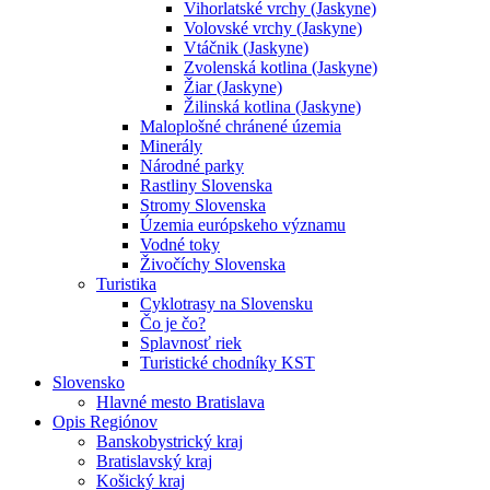
Vihorlatské vrchy (Jaskyne)
Volovské vrchy (Jaskyne)
Vtáčnik (Jaskyne)
Zvolenská kotlina (Jaskyne)
Žiar (Jaskyne)
Žilinská kotlina (Jaskyne)
Maloplošné chránené územia
Minerály
Národné parky
Rastliny Slovenska
Stromy Slovenska
Územia európskeho významu
Vodné toky
Živočíchy Slovenska
Turistika
Cyklotrasy na Slovensku
Čo je čo?
Splavnosť riek
Turistické chodníky KST
Slovensko
Hlavné mesto Bratislava
Opis Regiónov
Banskobystrický kraj
Bratislavský kraj
Košický kraj