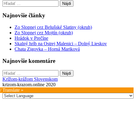
Hľadať:
Najnovšie články
Zo Slopnej cez Belušské Slatiny (okruh)
Zo Slopnej cez Mojtín (okruh)
Hrádok v Prečíne
Skalný hríb na Ostrej Malenici – Dolný Lieskov
Chata Zigovka – Horná Mariková
Najnovšie komentáre
Hľadať:
Krížom-krážom Slovenskom
krizom-krazom.online 2020
/ Translate »