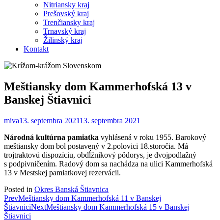
Nitriansky kraj
Prešovský kraj
Trenčiansky kraj
Trnavský kraj
Žilinský kraj
Kontakt
Meštiansky dom Kammerhofská 13 v
Banskej Štiavnici
miva
13. septembra 2021
13. septembra 2021
Národná kultúrna pamiatka
vyhlásená v roku 1955. Barokový
meštiansky dom bol postavený v 2.polovici 18.storočia. Má
trojtraktovú dispozíciu, obdĺžnikový pôdorys, je dvojpodlažný
s podpivničením. Radový dom sa nachádza na ulici Kammerhofská
13 v Mestskej pamiatkovej rezervácii.
Posted in
Okres Banská Štiavnica
Post
Prev
Meštiansky dom Kammerhofská 11 v Banskej
Štiavnici
Next
Meštiansky dom Kammerhofská 15 v Banskej
navigation
Štiavnici