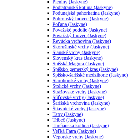
Pieniny (Jaskyne)
Podtatranská kotlina (Jaskyne)
Podunajská pahorkatina (Jaskyne)
Pohronský Inovec (Jaskyne)
Poľana (Jaskyne)
Považské podolie (Jaskyne)
Považský Inovec (Jaskyne)
Revúcka vrchovina (Jaskyne)
Skorušinské vrchy (Jaskyne)
Slanské vrchy (Jaskyne)
Slovenský kras (Jaskyne)
Spišská Magura (Jaskyne)
Spišsko-gemerský kras (Jaskyne)
Spišsko-šarišské medzihorie (Jaskyne)
Starohorské vrchy (Jaskyne)
Stolické vrchy (Jaskyne)
Strážovské vrchy (Jaskyne)
Súľovské vrchy (Jaskyne)
Šarišská vrchovina (Jaskyne)
Štiavnické vrchy (Jaskyne)
Tatry (Jaskyne)
Tribeč (Jaskyne)
Turčianska kotlina (Jaskyne)
Veľká Fatra (Jaskyne)
Veporské vrchy (Jaskyne)