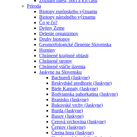
Zoznam miest, obcí a ich častí
Príroda
Biotopy európskeho významu
Biotopy národného významu
Čo je čo?
Dejiny Zeme
Delenie organizmov
Druhy biotopov
Geomorfologické členenie Slovenska
Horniny
Chránené krajinné oblasti
Chránené stromy
Chránené vtáčie územia
Jaskyne na Slovensku
Bachureň (Jaskyne)
Beskydské predhorie (Jaskyne)
Biele Karpaty (Jaskyne)
Bodvianska pahorkatina (Jaskyne)
Branisko (Jaskyne)
Bukovské vrchy (Jaskyne)
Burda (Jaskyne)
Busov (Jaskyne)
Cerová vrchovina (Jaskyne)
Čergov (Jaskyne)
Čierna hora (Jaskyne)