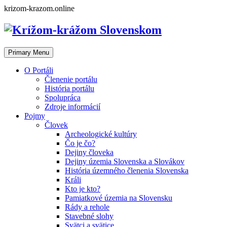
Skip
krizom-krazom.online
to
content
Primary Menu
O Portáli
Členenie portálu
História portálu
Spolupráca
Zdroje informácií
Pojmy
Človek
Archeologické kultúry
Čo je čo?
Dejiny človeka
Dejiny územia Slovenska a Slovákov
História územného členenia Slovenska
Králi
Kto je kto?
Pamiatkové územia na Slovensku
Rády a rehole
Stavebné slohy
Svätci a svätice