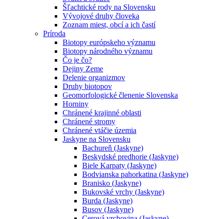
Šľachtické rody na Slovensku
Vývojové druhy človeka
Zoznam miest, obcí a ich častí
Príroda
Biotopy európskeho významu
Biotopy národného významu
Čo je čo?
Dejiny Zeme
Delenie organizmov
Druhy biotopov
Geomorfologické členenie Slovenska
Horniny
Chránené krajinné oblasti
Chránené stromy
Chránené vtáčie územia
Jaskyne na Slovensku
Bachureň (Jaskyne)
Beskydské predhorie (Jaskyne)
Biele Karpaty (Jaskyne)
Bodvianska pahorkatina (Jaskyne)
Branisko (Jaskyne)
Bukovské vrchy (Jaskyne)
Burda (Jaskyne)
Busov (Jaskyne)
Cerová vrchovina (Jaskyne)