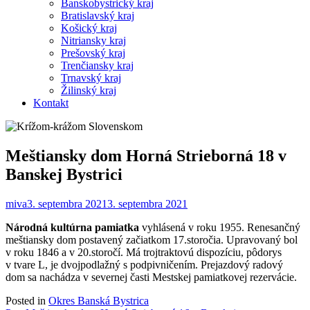
Banskobystrický kraj
Bratislavský kraj
Košický kraj
Nitriansky kraj
Prešovský kraj
Trenčiansky kraj
Trnavský kraj
Žilinský kraj
Kontakt
Meštiansky dom Horná Strieborná 18 v
Banskej Bystrici
miva
3. septembra 2021
3. septembra 2021
Národná kultúrna pamiatka
vyhlásená v roku 1955. Renesančný
meštiansky dom postavený začiatkom 17.storočia. Upravovaný bol
v roku 1846 a v 20.storočí. Má trojtraktovú dispozíciu, pôdorys
v tvare L, je dvojpodlažný s podpivničením. Prejazdový radový
dom sa nachádza v severnej časti Mestskej pamiatkovej rezervácie.
Posted in
Okres Banská Bystrica