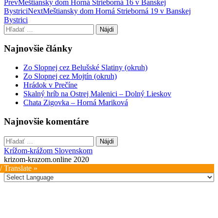
Post
Prev
Meštiansky dom Horná Strieborná 16 v Banskej
Bystrici
Next
Meštiansky dom Horná Strieborná 19 v Banskej
navigation
Bystrici
Hľadať:
Najnovšie články
Zo Slopnej cez Belušské Slatiny (okruh)
Zo Slopnej cez Mojtín (okruh)
Hrádok v Prečíne
Skalný hríb na Ostrej Malenici – Dolný Lieskov
Chata Zigovka – Horná Mariková
Najnovšie komentáre
Hľadať:
Krížom-krážom Slovenskom
krizom-krazom.online 2020
/ Translate »