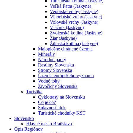
Turčianska kotlina (Jaskyne)
Veľká Fatra (Jaskyne)
Veporské vrchy (Jaskyne)
Vihorlatské vrchy (Jaskyne)
Volovské vrchy (Jaskyne)
Vtáčnik (Jaskyne)
Zvolenská kotlina (Jaskyne)
Žiar (Jaskyne)
Žilinská kotlina (Jaskyne)
Maloplošné chránené územia
Minerály
Národné parky
Rastliny Slovenska
Stromy Slovenska
Územia európskeho významu
Vodné toky
Živočíchy Slovenska
Turistika
Cyklotrasy na Slovensku
Čo je čo?
Splavnosť riek
Turistické chodníky KST
Slovensko
Hlavné mesto Bratislava
Opis Regiónov