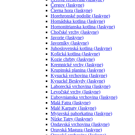
Čergov (Jaskyne)
Čierna hora (Jaskyne)
Horehronské podolie (Jaskyne)
Hornádska kotlina (Jaskyne)
Hornonitrianska kotlina (Jaskyne)
Chočské vrchy (Jaskyne)
Javorie (Jaskyne)
Javorníky (Jaskyne)
Juhoslovenská kotlina (Jaskyne)
Košická kotlina (Jaskyne)
Kozie chrbty (Jaskyne)
Kremnické vrchy (Jaskyne)
Krupinská planina (Jaskyne)
Kysucká vrchovina (Jaskyne)
Kysucké Beskydy (Jaskyne)
Laborecká vrchovina (Jaskyne)
Levočské vrchy (Jaskyne)
Ľubovnianska vrchovina (Jaskyne)
Malá Fatra (Jaskyne)
Malé Karpaty (Jaskyne)
Myjavská pahorkatina (Jaskyne)
Nízke Tatry (Jaskyne)
Ondavská vrchovina (Jaskyne)
Oravská Magura (Jaskyne)