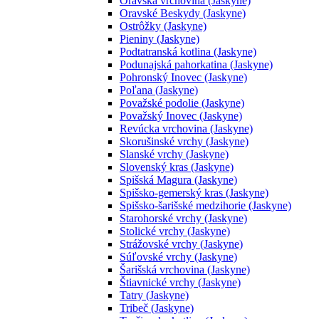
Oravská vrchovina (Jaskyne)
Oravské Beskydy (Jaskyne)
Ostrôžky (Jaskyne)
Pieniny (Jaskyne)
Podtatranská kotlina (Jaskyne)
Podunajská pahorkatina (Jaskyne)
Pohronský Inovec (Jaskyne)
Poľana (Jaskyne)
Považské podolie (Jaskyne)
Považský Inovec (Jaskyne)
Revúcka vrchovina (Jaskyne)
Skorušinské vrchy (Jaskyne)
Slanské vrchy (Jaskyne)
Slovenský kras (Jaskyne)
Spišská Magura (Jaskyne)
Spišsko-gemerský kras (Jaskyne)
Spišsko-šarišské medzihorie (Jaskyne)
Starohorské vrchy (Jaskyne)
Stolické vrchy (Jaskyne)
Strážovské vrchy (Jaskyne)
Súľovské vrchy (Jaskyne)
Šarišská vrchovina (Jaskyne)
Štiavnické vrchy (Jaskyne)
Tatry (Jaskyne)
Tribeč (Jaskyne)