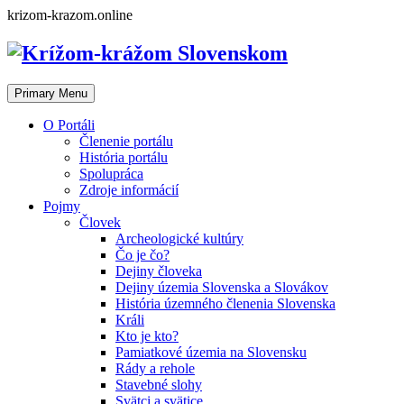
Skip
krizom-krazom.online
to
content
Primary Menu
O Portáli
Členenie portálu
História portálu
Spolupráca
Zdroje informácií
Pojmy
Človek
Archeologické kultúry
Čo je čo?
Dejiny človeka
Dejiny územia Slovenska a Slovákov
História územného členenia Slovenska
Králi
Kto je kto?
Pamiatkové územia na Slovensku
Rády a rehole
Stavebné slohy
Svätci a svätice