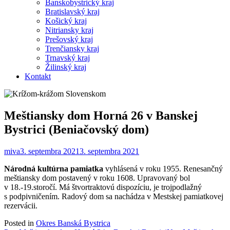
Banskobystrický kraj
Bratislavský kraj
Košický kraj
Nitriansky kraj
Prešovský kraj
Trenčiansky kraj
Trnavský kraj
Žilinský kraj
Kontakt
Meštiansky dom Horná 26 v Banskej
Bystrici (Beniačovský dom)
miva
3. septembra 2021
3. septembra 2021
Národná kultúrna pamiatka
vyhlásená v roku 1955. Renesančný
meštiansky dom postavený v roku 1608. Upravovaný bol
v 18.-19.storočí. Má štvortraktovú dispozíciu, je trojpodlažný
s podpivničením. Radový dom sa nachádza v Mestskej pamiatkovej
rezervácii.
Posted in
Okres Banská Bystrica