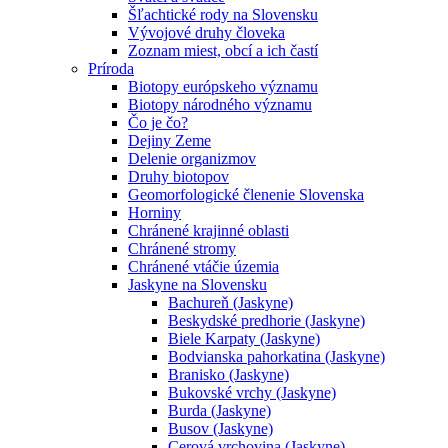
Šľachtické rody na Slovensku
Vývojové druhy človeka
Zoznam miest, obcí a ich častí
Príroda
Biotopy európskeho významu
Biotopy národného významu
Čo je čo?
Dejiny Zeme
Delenie organizmov
Druhy biotopov
Geomorfologické členenie Slovenska
Horniny
Chránené krajinné oblasti
Chránené stromy
Chránené vtáčie územia
Jaskyne na Slovensku
Bachureň (Jaskyne)
Beskydské predhorie (Jaskyne)
Biele Karpaty (Jaskyne)
Bodvianska pahorkatina (Jaskyne)
Branisko (Jaskyne)
Bukovské vrchy (Jaskyne)
Burda (Jaskyne)
Busov (Jaskyne)
Cerová vrchovina (Jaskyne)