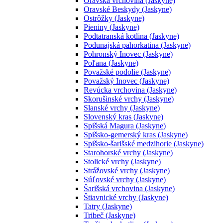
Oravská vrchovina (Jaskyne)
Oravské Beskydy (Jaskyne)
Ostrôžky (Jaskyne)
Pieniny (Jaskyne)
Podtatranská kotlina (Jaskyne)
Podunajská pahorkatina (Jaskyne)
Pohronský Inovec (Jaskyne)
Poľana (Jaskyne)
Považské podolie (Jaskyne)
Považský Inovec (Jaskyne)
Revúcka vrchovina (Jaskyne)
Skorušinské vrchy (Jaskyne)
Slanské vrchy (Jaskyne)
Slovenský kras (Jaskyne)
Spišská Magura (Jaskyne)
Spišsko-gemerský kras (Jaskyne)
Spišsko-šarišské medzihorie (Jaskyne)
Starohorské vrchy (Jaskyne)
Stolické vrchy (Jaskyne)
Strážovské vrchy (Jaskyne)
Súľovské vrchy (Jaskyne)
Šarišská vrchovina (Jaskyne)
Štiavnické vrchy (Jaskyne)
Tatry (Jaskyne)
Tribeč (Jaskyne)