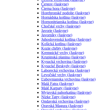
Čergov (Jaskyne)
Čierna hora (Jaskyne)
Horehronské podolie (Jaskyne)
Hornádska kotlina (Jaskyne)
Hornonitrianska kotlina (Jaskyne)
Chočské vrchy (Jaskyne)
Javorie (Jaskyne)
Javorníky (Jaskyne)
Juhoslovenská kotlina (Jaskyne)
Košická kotlina (Jaskyne)
Kozie chrbty (Jaskyne)
Kremnické vrchy (Jaskyne)
Krupinská planina (Jaskyne)
Kysucká vrchovina (Jaskyne)
Kysucké Beskydy (Jaskyne)
Laborecká vrchovina (Jaskyne)
Levočské vrchy (Jaskyne)
Ľubovnianska vrchovina (Jaskyne)
Malá Fatra (Jaskyne)
Malé Karpaty (Jaskyne)
Myjavská pahorkatina (Jaskyne)
Nízke Tatry (Jaskyne)
Ondavská vrchovina (Jaskyne)
Oravská Magura (Jaskyne)