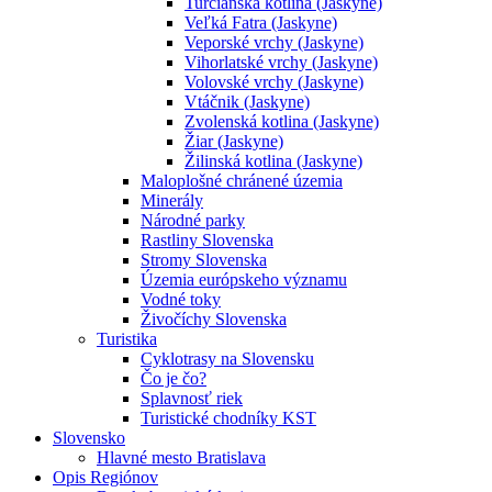
Turčianska kotlina (Jaskyne)
Veľká Fatra (Jaskyne)
Veporské vrchy (Jaskyne)
Vihorlatské vrchy (Jaskyne)
Volovské vrchy (Jaskyne)
Vtáčnik (Jaskyne)
Zvolenská kotlina (Jaskyne)
Žiar (Jaskyne)
Žilinská kotlina (Jaskyne)
Maloplošné chránené územia
Minerály
Národné parky
Rastliny Slovenska
Stromy Slovenska
Územia európskeho významu
Vodné toky
Živočíchy Slovenska
Turistika
Cyklotrasy na Slovensku
Čo je čo?
Splavnosť riek
Turistické chodníky KST
Slovensko
Hlavné mesto Bratislava
Opis Regiónov