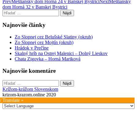
Post
Prev
Meštiansky dom Horná 24 v Banskej Bystrici
Next
Meštiansky
dom Horná 32 v Banskej Bystrici
navigation
Hľadať:
Najnovšie články
Zo Slopnej cez Belušské Slatiny (okruh)
Zo Slopnej cez Mojtín (okruh)
Hrádok v Prečíne
Skalný hríb na Ostrej Malenici – Dolný Lieskov
Chata Zigovka – Horná Mariková
Najnovšie komentáre
Hľadať:
Krížom-krážom Slovenskom
krizom-krazom.online 2020
/ Translate »