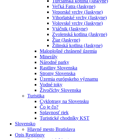
Turčianska kotlina (Jaskyne)
Veľká Fatra (Jaskyne)
Veporské vrchy (Jaskyne)
Vihorlatské vrchy (Jaskyne)
Volovské vrchy (Jaskyne)
Vtáčnik (Jaskyne)
Zvolenská kotlina (Jaskyne)
Žiar (Jaskyne)
Žilinská kotlina (Jaskyne)
Maloplošné chránené územia
Minerály
Národné parky
Rastliny Slovenska
Stromy Slovenska
Územia európskeho významu
Vodné toky
Živočíchy Slovenska
Turistika
Cyklotrasy na Slovensku
Čo je čo?
Splavnosť riek
Turistické chodníky KST
Slovensko
Hlavné mesto Bratislava
Opis Regiónov