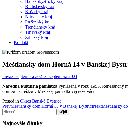
Banskobystrický kraj
Bratislavský kraj
Košický kraj
Nitriansky kraj
Prešovský kraj
Trenčiansky kraj
Trnavský kraj
Žilinský kraj
Kontakt
Meštiansky dom Horná 14 v Banskej Bystr
miva
3. septembra 2021
3. septembra 2021
Národná kultúrna pamiatka
vyhlásená v roku 1955. Renesančný me
dom sa nachádza v Mestskej pamiatkovej rezervácii.
Posted in
Okres Banská Bystrica
Post
Prev
Meštiansky dom Horná 13 v Banskej Bystrici
Next
Meštiansky do
Hľadať:
navigation
Najnovšie články