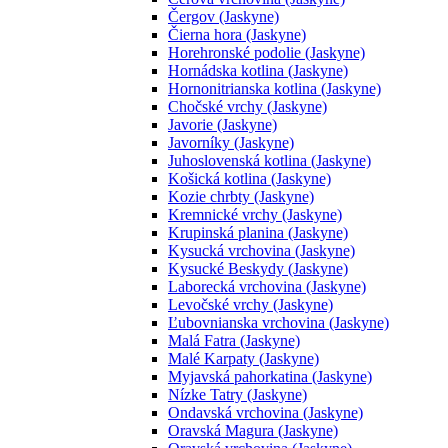
Čergov (Jaskyne)
Čierna hora (Jaskyne)
Horehronské podolie (Jaskyne)
Hornádska kotlina (Jaskyne)
Hornonitrianska kotlina (Jaskyne)
Chočské vrchy (Jaskyne)
Javorie (Jaskyne)
Javorníky (Jaskyne)
Juhoslovenská kotlina (Jaskyne)
Košická kotlina (Jaskyne)
Kozie chrbty (Jaskyne)
Kremnické vrchy (Jaskyne)
Krupinská planina (Jaskyne)
Kysucká vrchovina (Jaskyne)
Kysucké Beskydy (Jaskyne)
Laborecká vrchovina (Jaskyne)
Levočské vrchy (Jaskyne)
Ľubovnianska vrchovina (Jaskyne)
Malá Fatra (Jaskyne)
Malé Karpaty (Jaskyne)
Myjavská pahorkatina (Jaskyne)
Nízke Tatry (Jaskyne)
Ondavská vrchovina (Jaskyne)
Oravská Magura (Jaskyne)