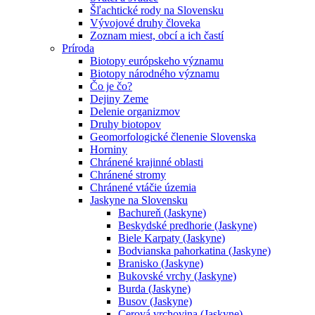
Šľachtické rody na Slovensku
Vývojové druhy človeka
Zoznam miest, obcí a ich častí
Príroda
Biotopy európskeho významu
Biotopy národného významu
Čo je čo?
Dejiny Zeme
Delenie organizmov
Druhy biotopov
Geomorfologické členenie Slovenska
Horniny
Chránené krajinné oblasti
Chránené stromy
Chránené vtáčie územia
Jaskyne na Slovensku
Bachureň (Jaskyne)
Beskydské predhorie (Jaskyne)
Biele Karpaty (Jaskyne)
Bodvianska pahorkatina (Jaskyne)
Branisko (Jaskyne)
Bukovské vrchy (Jaskyne)
Burda (Jaskyne)
Busov (Jaskyne)
Cerová vrchovina (Jaskyne)