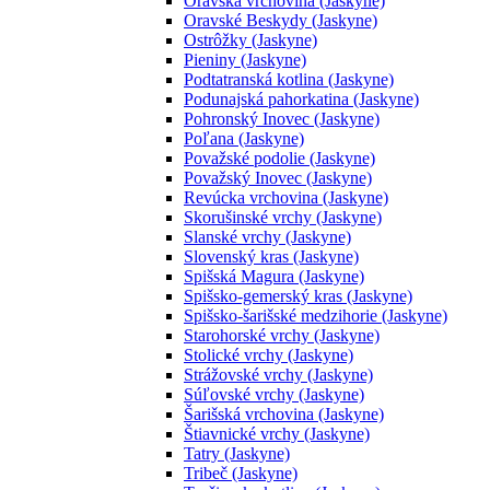
Oravská vrchovina (Jaskyne)
Oravské Beskydy (Jaskyne)
Ostrôžky (Jaskyne)
Pieniny (Jaskyne)
Podtatranská kotlina (Jaskyne)
Podunajská pahorkatina (Jaskyne)
Pohronský Inovec (Jaskyne)
Poľana (Jaskyne)
Považské podolie (Jaskyne)
Považský Inovec (Jaskyne)
Revúcka vrchovina (Jaskyne)
Skorušinské vrchy (Jaskyne)
Slanské vrchy (Jaskyne)
Slovenský kras (Jaskyne)
Spišská Magura (Jaskyne)
Spišsko-gemerský kras (Jaskyne)
Spišsko-šarišské medzihorie (Jaskyne)
Starohorské vrchy (Jaskyne)
Stolické vrchy (Jaskyne)
Strážovské vrchy (Jaskyne)
Súľovské vrchy (Jaskyne)
Šarišská vrchovina (Jaskyne)
Štiavnické vrchy (Jaskyne)
Tatry (Jaskyne)
Tribeč (Jaskyne)