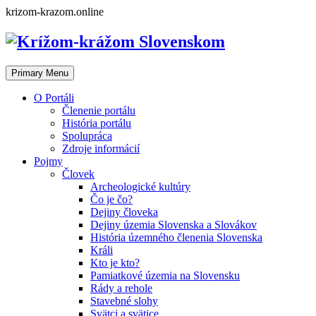
Skip
krizom-krazom.online
to
content
Primary Menu
O Portáli
Členenie portálu
História portálu
Spolupráca
Zdroje informácií
Pojmy
Človek
Archeologické kultúry
Čo je čo?
Dejiny človeka
Dejiny územia Slovenska a Slovákov
História územného členenia Slovenska
Králi
Kto je kto?
Pamiatkové územia na Slovensku
Rády a rehole
Stavebné slohy
Svätci a svätice