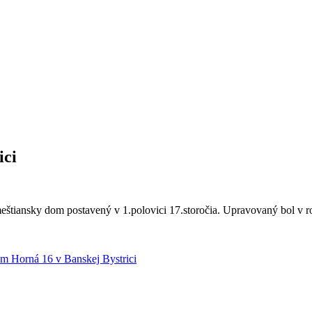
ici
štiansky dom postavený v 1.polovici 17.storočia. Upravovaný bol v r
m Horná 16 v Banskej Bystrici