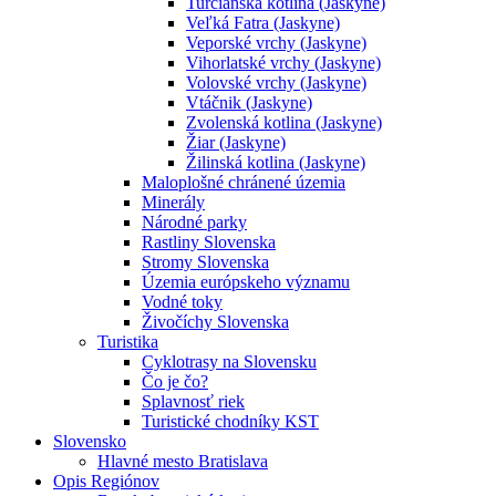
Turčianska kotlina (Jaskyne)
Veľká Fatra (Jaskyne)
Veporské vrchy (Jaskyne)
Vihorlatské vrchy (Jaskyne)
Volovské vrchy (Jaskyne)
Vtáčnik (Jaskyne)
Zvolenská kotlina (Jaskyne)
Žiar (Jaskyne)
Žilinská kotlina (Jaskyne)
Maloplošné chránené územia
Minerály
Národné parky
Rastliny Slovenska
Stromy Slovenska
Územia európskeho významu
Vodné toky
Živočíchy Slovenska
Turistika
Cyklotrasy na Slovensku
Čo je čo?
Splavnosť riek
Turistické chodníky KST
Slovensko
Hlavné mesto Bratislava
Opis Regiónov