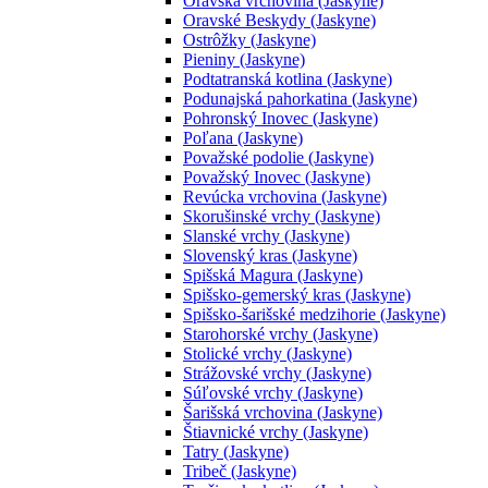
Oravská vrchovina (Jaskyne)
Oravské Beskydy (Jaskyne)
Ostrôžky (Jaskyne)
Pieniny (Jaskyne)
Podtatranská kotlina (Jaskyne)
Podunajská pahorkatina (Jaskyne)
Pohronský Inovec (Jaskyne)
Poľana (Jaskyne)
Považské podolie (Jaskyne)
Považský Inovec (Jaskyne)
Revúcka vrchovina (Jaskyne)
Skorušinské vrchy (Jaskyne)
Slanské vrchy (Jaskyne)
Slovenský kras (Jaskyne)
Spišská Magura (Jaskyne)
Spišsko-gemerský kras (Jaskyne)
Spišsko-šarišské medzihorie (Jaskyne)
Starohorské vrchy (Jaskyne)
Stolické vrchy (Jaskyne)
Strážovské vrchy (Jaskyne)
Súľovské vrchy (Jaskyne)
Šarišská vrchovina (Jaskyne)
Štiavnické vrchy (Jaskyne)
Tatry (Jaskyne)
Tribeč (Jaskyne)