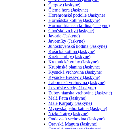
Čergov (Jaskyne)
Čierna hora (Jaskyne)
Horehronské podolie (Jaskyne)
Hornádska kotlina (Jaskyne)
Hornonitrianska kotlina (Jaskyne)
Chočské vrchy (Jaskyne)
Javorie (Jaskyne)
Javorníky (Jaskyne)
Juhoslovenská kotlina (Jaskyne)
Košická kotlina (Jaskyne)
Kozie chrbty (Jaskyne)
Kremnické vrchy (Jaskyne)
Krupinská planina (Jaskyne)
Kysucká vrchovina (Jaskyne)
Kysucké Beskydy (Jaskyne)
Laborecká vrchovina (Jaskyne)
Levočské vrchy (Jaskyne)
Ľubovnianska vrchovina (Jaskyne)
Malá Fatra (Jaskyne)
Malé Karpaty (Jaskyne)
Myjavská pahorkatina (Jaskyne)
Nízke Tatry (Jaskyne)
Ondavská vrchovina (Jaskyne)
Oravská Magura (Jaskyne)