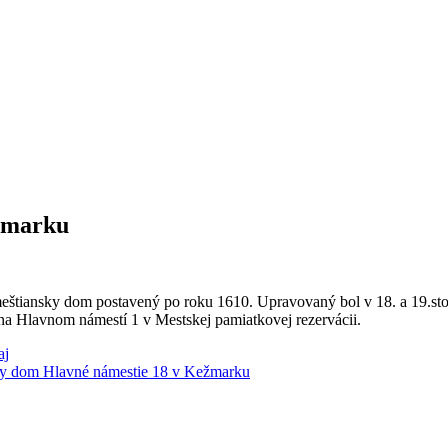
žmarku
štiansky dom postavený po roku 1610. Upravovaný bol v 18. a 19.stor
a Hlavnom námestí 1 v Mestskej pamiatkovej rezervácii.
aj
y dom Hlavné námestie 18 v Kežmarku