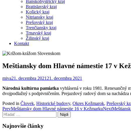
Banskobystrický kraj
Bratislavský kraj
Košický kraj
Nitriansky kraj
Prešovský kraj
Trenčiansky kraj
Trnavský kraj
Žilinský kraj
Kontakt
Meštiansky dom Hlavné námestie 17 v Ke
miva
21. decembra 2021
21. decembra 2021
Národná kultúrna pamiatka
vyhlásená v roku 1981. Renesančný me
dvojpodlažný s podpivničením. Prejazdový radový dom sa nachádza n
Posted in
Človek
,
Historické budovy
,
Okres Kežmarok
,
Prešovský kr
Post
Prev
Meštiansky dom Hlavné námestie 16 v Kežmarku
Next
Meštiansk
Hľadať:
navigation
Najnovšie články