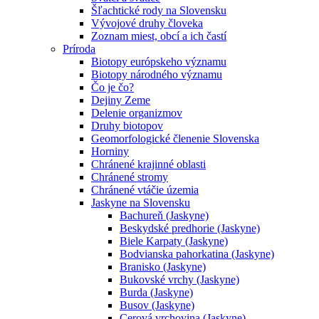
Šľachtické rody na Slovensku
Vývojové druhy človeka
Zoznam miest, obcí a ich častí
Príroda
Biotopy európskeho významu
Biotopy národného významu
Čo je čo?
Dejiny Zeme
Delenie organizmov
Druhy biotopov
Geomorfologické členenie Slovenska
Horniny
Chránené krajinné oblasti
Chránené stromy
Chránené vtáčie územia
Jaskyne na Slovensku
Bachureň (Jaskyne)
Beskydské predhorie (Jaskyne)
Biele Karpaty (Jaskyne)
Bodvianska pahorkatina (Jaskyne)
Branisko (Jaskyne)
Bukovské vrchy (Jaskyne)
Burda (Jaskyne)
Busov (Jaskyne)
Cerová vrchovina (Jaskyne)