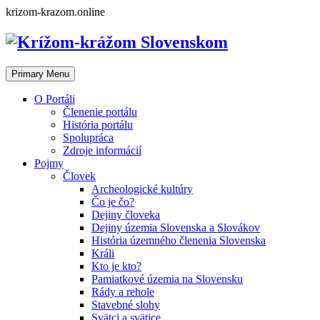
Skip
krizom-krazom.online
to
content
Primary Menu
O Portáli
Členenie portálu
História portálu
Spolupráca
Zdroje informácií
Pojmy
Človek
Archeologické kultúry
Čo je čo?
Dejiny človeka
Dejiny územia Slovenska a Slovákov
História územného členenia Slovenska
Králi
Kto je kto?
Pamiatkové územia na Slovensku
Rády a rehole
Stavebné slohy
Svätci a svätice