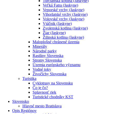
Turčianska kotlina (Jaskyne)
Veľká Fatra (Jaskyne)
Veporské vrchy (Jaskyne)
Vihorlatské vrchy (Jaskyne)
Volovské vrchy (Jaskyne)
Vtáčnik (Jaskyne)
Zvolenská kotlina (Jaskyne)
Žiar (Jaskyne)
Žilinská kotlina (Jaskyne)
Maloplošné chránené územia
Minerály
Národné parky
Rastliny Slovenska
Stromy Slovenska
Územia európskeho významu
Vodné toky
Živočíchy Slovenska
Turistika
Cyklotrasy na Slovensku
Čo je čo?
Splavnosť riek
Turistické chodníky KST
Slovensko
Hlavné mesto Bratislava
Opis Regiónov