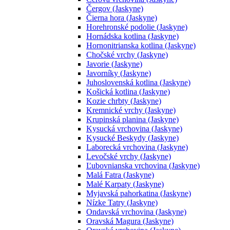
Čergov (Jaskyne)
Čierna hora (Jaskyne)
Horehronské podolie (Jaskyne)
Hornádska kotlina (Jaskyne)
Hornonitrianska kotlina (Jaskyne)
Chočské vrchy (Jaskyne)
Javorie (Jaskyne)
Javorníky (Jaskyne)
Juhoslovenská kotlina (Jaskyne)
Košická kotlina (Jaskyne)
Kozie chrbty (Jaskyne)
Kremnické vrchy (Jaskyne)
Krupinská planina (Jaskyne)
Kysucká vrchovina (Jaskyne)
Kysucké Beskydy (Jaskyne)
Laborecká vrchovina (Jaskyne)
Levočské vrchy (Jaskyne)
Ľubovnianska vrchovina (Jaskyne)
Malá Fatra (Jaskyne)
Malé Karpaty (Jaskyne)
Myjavská pahorkatina (Jaskyne)
Nízke Tatry (Jaskyne)
Ondavská vrchovina (Jaskyne)
Oravská Magura (Jaskyne)