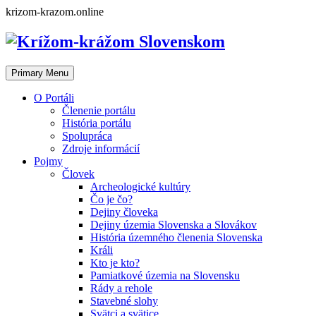
Skip
krizom-krazom.online
to
content
Primary Menu
O Portáli
Členenie portálu
História portálu
Spolupráca
Zdroje informácií
Pojmy
Človek
Archeologické kultúry
Čo je čo?
Dejiny človeka
Dejiny územia Slovenska a Slovákov
História územného členenia Slovenska
Králi
Kto je kto?
Pamiatkové územia na Slovensku
Rády a rehole
Stavebné slohy
Svätci a svätice