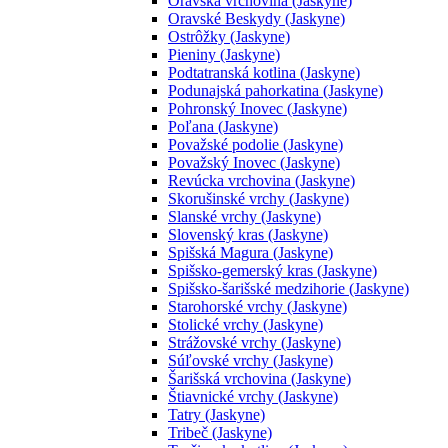
Oravská vrchovina (Jaskyne)
Oravské Beskydy (Jaskyne)
Ostrôžky (Jaskyne)
Pieniny (Jaskyne)
Podtatranská kotlina (Jaskyne)
Podunajská pahorkatina (Jaskyne)
Pohronský Inovec (Jaskyne)
Poľana (Jaskyne)
Považské podolie (Jaskyne)
Považský Inovec (Jaskyne)
Revúcka vrchovina (Jaskyne)
Skorušinské vrchy (Jaskyne)
Slanské vrchy (Jaskyne)
Slovenský kras (Jaskyne)
Spišská Magura (Jaskyne)
Spišsko-gemerský kras (Jaskyne)
Spišsko-šarišské medzihorie (Jaskyne)
Starohorské vrchy (Jaskyne)
Stolické vrchy (Jaskyne)
Strážovské vrchy (Jaskyne)
Súľovské vrchy (Jaskyne)
Šarišská vrchovina (Jaskyne)
Štiavnické vrchy (Jaskyne)
Tatry (Jaskyne)
Tribeč (Jaskyne)