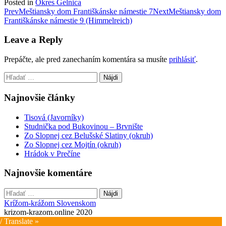
Posted in
Okres Gelnica
Post
Prev
Meštiansky dom Františkánske námestie 7
Next
Meštiansky dom
Františkánske námestie 9 (Himmelreich)
navigation
Leave a Reply
Prepáčte, ale pred zanechaním komentára sa musíte
prihlásiť
.
Hľadať:
Najnovšie články
Tisová (Javorníky)
Studnička pod Bukovinou – Brvnište
Zo Slopnej cez Belušské Slatiny (okruh)
Zo Slopnej cez Mojtín (okruh)
Hrádok v Prečíne
Najnovšie komentáre
Hľadať:
Krížom-krážom Slovenskom
krizom-krazom.online 2020
/ Translate »