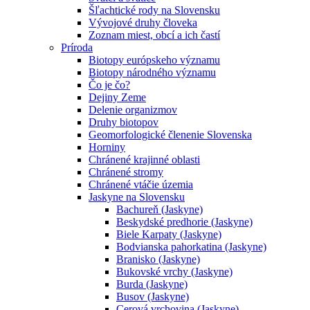
Šľachtické rody na Slovensku
Vývojové druhy človeka
Zoznam miest, obcí a ich častí
Príroda
Biotopy európskeho významu
Biotopy národného významu
Čo je čo?
Dejiny Zeme
Delenie organizmov
Druhy biotopov
Geomorfologické členenie Slovenska
Horniny
Chránené krajinné oblasti
Chránené stromy
Chránené vtáčie územia
Jaskyne na Slovensku
Bachureň (Jaskyne)
Beskydské predhorie (Jaskyne)
Biele Karpaty (Jaskyne)
Bodvianska pahorkatina (Jaskyne)
Branisko (Jaskyne)
Bukovské vrchy (Jaskyne)
Burda (Jaskyne)
Busov (Jaskyne)
Cerová vrchovina (Jaskyne)