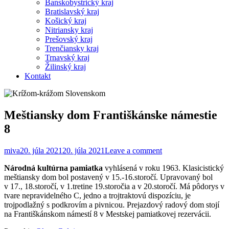
Banskobystrický kraj
Bratislavský kraj
Košický kraj
Nitriansky kraj
Prešovský kraj
Trenčiansky kraj
Trnavský kraj
Žilinský kraj
Kontakt
Meštiansky dom Františkánske námestie
8
miva
20. júla 2021
20. júla 2021
Leave a comment
Národná kultúrna pamiatka
vyhlásená v roku 1963. Klasicistický
meštiansky dom bol postavený v 15.-16.storočí. Upravovaný bol
v 17., 18.storočí, v 1.tretine 19.storočia a v 20.storočí. Má pôdorys v
tvare nepravidelného C, jedno a trojtraktovú dispozíciu, je
trojpodlažný s podkrovím a pivnicou. Prejazdový radový dom stojí
na Františkánskom námestí 8 v Mestskej pamiatkovej rezervácii.