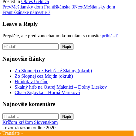
Posted in
Okres Gelnica
Post
Prev
Meštiansky dom Františkánska 3
Next
Meštiansky dom
Františkánske námestie 7
navigation
Leave a Reply
Prepáčte, ale pred zanechaním komentára sa musíte
prihlásiť
.
Hľadať:
Najnovšie články
Zo Slopnej cez Belušské Slatiny (okruh)
Zo Slopnej cez Mojtín (okruh)
Hrádok v Prečíne
Skalný hríb na Ostrej Malenici – Dolný Lieskov
Chata Zigovka – Horná Mariková
Najnovšie komentáre
Hľadať:
Krížom-krážom Slovenskom
krizom-krazom.online 2020
/ Translate »