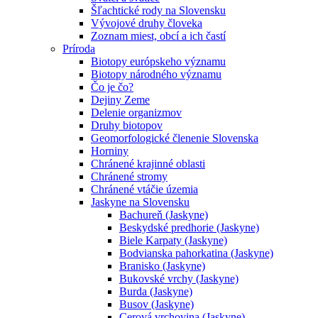
Šľachtické rody na Slovensku
Vývojové druhy človeka
Zoznam miest, obcí a ich častí
Príroda
Biotopy európskeho významu
Biotopy národného významu
Čo je čo?
Dejiny Zeme
Delenie organizmov
Druhy biotopov
Geomorfologické členenie Slovenska
Horniny
Chránené krajinné oblasti
Chránené stromy
Chránené vtáčie územia
Jaskyne na Slovensku
Bachureň (Jaskyne)
Beskydské predhorie (Jaskyne)
Biele Karpaty (Jaskyne)
Bodvianska pahorkatina (Jaskyne)
Branisko (Jaskyne)
Bukovské vrchy (Jaskyne)
Burda (Jaskyne)
Busov (Jaskyne)
Cerová vrchovina (Jaskyne)