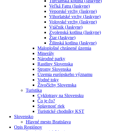
Turčianska kotlina (Jaskyne)
Veľká Fatra (Jaskyne)
Veporské vrchy (Jaskyne)
Vihorlatské vrchy (Jaskyne)
Volovské vrchy (Jaskyne)
Vtáčnik (Jaskyne)
Zvolenská kotlina (Jaskyne)
Žiar (Jaskyne)
Žilinská kotlina (Jaskyne)
Maloplošné chránené územia
Minerály
Národné parky
Rastliny Slovenska
Stromy Slovenska
Územia európskeho významu
Vodné toky
Živočíchy Slovenska
Turistika
Cyklotrasy na Slovensku
Čo je čo?
Splavnosť riek
Turistické chodníky KST
Slovensko
Hlavné mesto Bratislava
Opis Regiónov