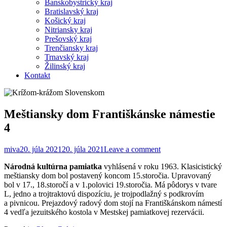
Banskobystrický kraj
Bratislavský kraj
Košický kraj
Nitriansky kraj
Prešovský kraj
Trenčiansky kraj
Trnavský kraj
Žilinský kraj
Kontakt
Meštiansky dom Františkánske námestie
4
miva
20. júla 2021
20. júla 2021
Leave a comment
Národná kultúrna pamiatka
vyhlásená v roku 1963. Klasicistický
meštiansky dom bol postavený koncom 15.storočia. Upravovaný
bol v 17., 18.storočí a v 1.polovici 19.storočia. Má pôdorys v tvare
L, jedno a trojtraktovú dispozíciu, je trojpodlažný s podkrovím
a pivnicou. Prejazdový radový dom stojí na Františkánskom námestí
4 vedľa jezuitského kostola v Mestskej pamiatkovej rezervácii.