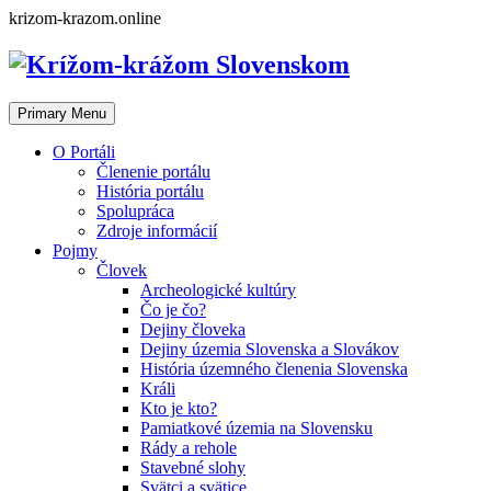
Skip
krizom-krazom.online
to
content
Primary Menu
O Portáli
Členenie portálu
História portálu
Spolupráca
Zdroje informácií
Pojmy
Človek
Archeologické kultúry
Čo je čo?
Dejiny človeka
Dejiny územia Slovenska a Slovákov
História územného členenia Slovenska
Králi
Kto je kto?
Pamiatkové územia na Slovensku
Rády a rehole
Stavebné slohy
Svätci a svätice