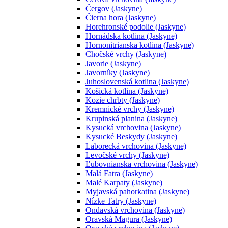
Čergov (Jaskyne)
Čierna hora (Jaskyne)
Horehronské podolie (Jaskyne)
Hornádska kotlina (Jaskyne)
Hornonitrianska kotlina (Jaskyne)
Chočské vrchy (Jaskyne)
Javorie (Jaskyne)
Javorníky (Jaskyne)
Juhoslovenská kotlina (Jaskyne)
Košická kotlina (Jaskyne)
Kozie chrbty (Jaskyne)
Kremnické vrchy (Jaskyne)
Krupinská planina (Jaskyne)
Kysucká vrchovina (Jaskyne)
Kysucké Beskydy (Jaskyne)
Laborecká vrchovina (Jaskyne)
Levočské vrchy (Jaskyne)
Ľubovnianska vrchovina (Jaskyne)
Malá Fatra (Jaskyne)
Malé Karpaty (Jaskyne)
Myjavská pahorkatina (Jaskyne)
Nízke Tatry (Jaskyne)
Ondavská vrchovina (Jaskyne)
Oravská Magura (Jaskyne)