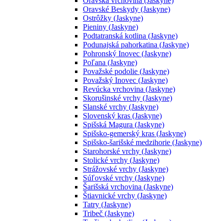
Oravská vrchovina (Jaskyne)
Oravské Beskydy (Jaskyne)
Ostrôžky (Jaskyne)
Pieniny (Jaskyne)
Podtatranská kotlina (Jaskyne)
Podunajská pahorkatina (Jaskyne)
Pohronský Inovec (Jaskyne)
Poľana (Jaskyne)
Považské podolie (Jaskyne)
Považský Inovec (Jaskyne)
Revúcka vrchovina (Jaskyne)
Skorušinské vrchy (Jaskyne)
Slanské vrchy (Jaskyne)
Slovenský kras (Jaskyne)
Spišská Magura (Jaskyne)
Spišsko-gemerský kras (Jaskyne)
Spišsko-šarišské medzihorie (Jaskyne)
Starohorské vrchy (Jaskyne)
Stolické vrchy (Jaskyne)
Strážovské vrchy (Jaskyne)
Súľovské vrchy (Jaskyne)
Šarišská vrchovina (Jaskyne)
Štiavnické vrchy (Jaskyne)
Tatry (Jaskyne)
Tribeč (Jaskyne)