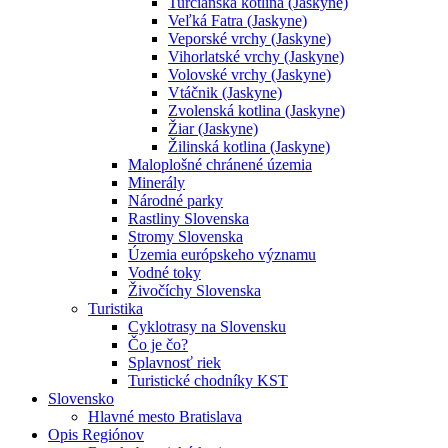
Turčianska kotlina (Jaskyne)
Veľká Fatra (Jaskyne)
Veporské vrchy (Jaskyne)
Vihorlatské vrchy (Jaskyne)
Volovské vrchy (Jaskyne)
Vtáčnik (Jaskyne)
Zvolenská kotlina (Jaskyne)
Žiar (Jaskyne)
Žilinská kotlina (Jaskyne)
Maloplošné chránené územia
Minerály
Národné parky
Rastliny Slovenska
Stromy Slovenska
Územia európskeho významu
Vodné toky
Živočíchy Slovenska
Turistika
Cyklotrasy na Slovensku
Čo je čo?
Splavnosť riek
Turistické chodníky KST
Slovensko
Hlavné mesto Bratislava
Opis Regiónov