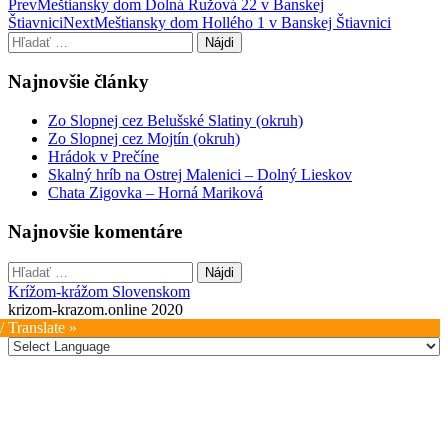
Post
Prev
Meštiansky dom Dolná Ružová 22 v Banskej
Štiavnici
Next
Meštiansky dom Hollého 1 v Banskej Štiavnici
navigation
Hľadať:
Najnovšie články
Zo Slopnej cez Belušské Slatiny (okruh)
Zo Slopnej cez Mojtín (okruh)
Hrádok v Prečíne
Skalný hríb na Ostrej Malenici – Dolný Lieskov
Chata Zigovka – Horná Mariková
Najnovšie komentáre
Hľadať:
Krížom-krážom Slovenskom
krizom-krazom.online 2020
/ Translate »