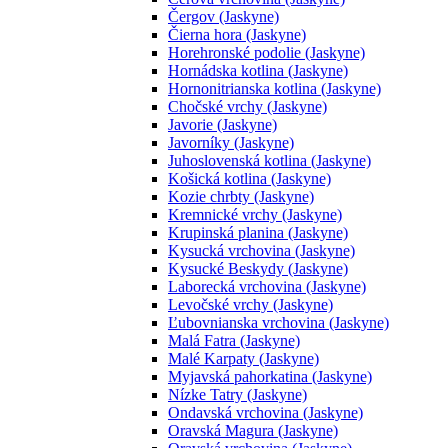
Čergov (Jaskyne)
Čierna hora (Jaskyne)
Horehronské podolie (Jaskyne)
Hornádska kotlina (Jaskyne)
Hornonitrianska kotlina (Jaskyne)
Chočské vrchy (Jaskyne)
Javorie (Jaskyne)
Javorníky (Jaskyne)
Juhoslovenská kotlina (Jaskyne)
Košická kotlina (Jaskyne)
Kozie chrbty (Jaskyne)
Kremnické vrchy (Jaskyne)
Krupinská planina (Jaskyne)
Kysucká vrchovina (Jaskyne)
Kysucké Beskydy (Jaskyne)
Laborecká vrchovina (Jaskyne)
Levočské vrchy (Jaskyne)
Ľubovnianska vrchovina (Jaskyne)
Malá Fatra (Jaskyne)
Malé Karpaty (Jaskyne)
Myjavská pahorkatina (Jaskyne)
Nízke Tatry (Jaskyne)
Ondavská vrchovina (Jaskyne)
Oravská Magura (Jaskyne)