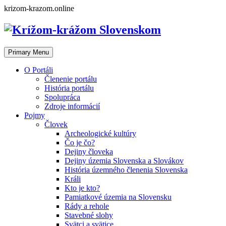
Skip
krizom-krazom.online
to
content
Primary Menu
O Portáli
Členenie portálu
História portálu
Spolupráca
Zdroje informácií
Pojmy
Človek
Archeologické kultúry
Čo je čo?
Dejiny človeka
Dejiny územia Slovenska a Slovákov
História územného členenia Slovenska
Králi
Kto je kto?
Pamiatkové územia na Slovensku
Rády a rehole
Stavebné slohy
Svätci a svätice