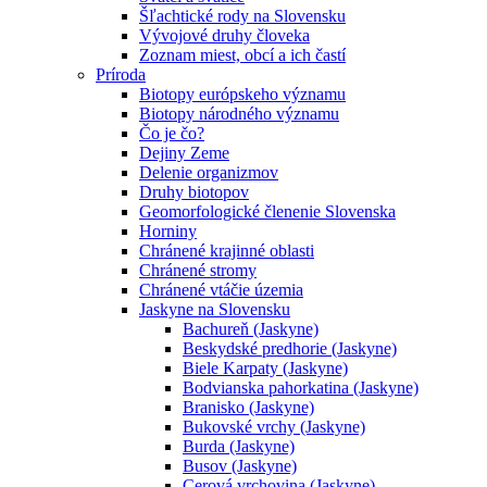
Šľachtické rody na Slovensku
Vývojové druhy človeka
Zoznam miest, obcí a ich častí
Príroda
Biotopy európskeho významu
Biotopy národného významu
Čo je čo?
Dejiny Zeme
Delenie organizmov
Druhy biotopov
Geomorfologické členenie Slovenska
Horniny
Chránené krajinné oblasti
Chránené stromy
Chránené vtáčie územia
Jaskyne na Slovensku
Bachureň (Jaskyne)
Beskydské predhorie (Jaskyne)
Biele Karpaty (Jaskyne)
Bodvianska pahorkatina (Jaskyne)
Branisko (Jaskyne)
Bukovské vrchy (Jaskyne)
Burda (Jaskyne)
Busov (Jaskyne)
Cerová vrchovina (Jaskyne)