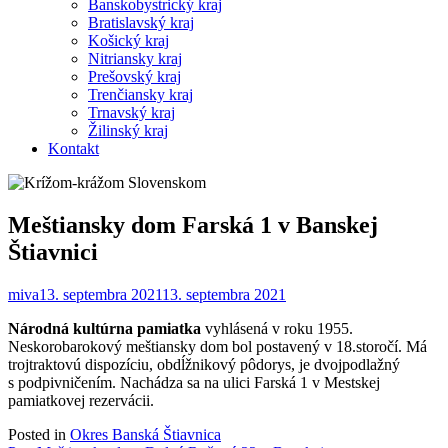
Banskobystrický kraj
Bratislavský kraj
Košický kraj
Nitriansky kraj
Prešovský kraj
Trenčiansky kraj
Trnavský kraj
Žilinský kraj
Kontakt
Meštiansky dom Farská 1 v Banskej
Štiavnici
miva
13. septembra 2021
13. septembra 2021
Národná kultúrna pamiatka
vyhlásená v roku 1955.
Neskorobarokový meštiansky dom bol postavený v 18.storočí. Má
trojtraktovú dispozíciu, obdĺžnikový pôdorys, je dvojpodlažný
s podpivničením. Nachádza sa na ulici Farská 1 v Mestskej
pamiatkovej rezervácii.
Posted in
Okres Banská Štiavnica