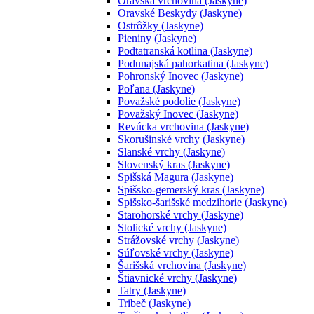
Oravská vrchovina (Jaskyne)
Oravské Beskydy (Jaskyne)
Ostrôžky (Jaskyne)
Pieniny (Jaskyne)
Podtatranská kotlina (Jaskyne)
Podunajská pahorkatina (Jaskyne)
Pohronský Inovec (Jaskyne)
Poľana (Jaskyne)
Považské podolie (Jaskyne)
Považský Inovec (Jaskyne)
Revúcka vrchovina (Jaskyne)
Skorušinské vrchy (Jaskyne)
Slanské vrchy (Jaskyne)
Slovenský kras (Jaskyne)
Spišská Magura (Jaskyne)
Spišsko-gemerský kras (Jaskyne)
Spišsko-šarišské medzihorie (Jaskyne)
Starohorské vrchy (Jaskyne)
Stolické vrchy (Jaskyne)
Strážovské vrchy (Jaskyne)
Súľovské vrchy (Jaskyne)
Šarišská vrchovina (Jaskyne)
Štiavnické vrchy (Jaskyne)
Tatry (Jaskyne)
Tribeč (Jaskyne)