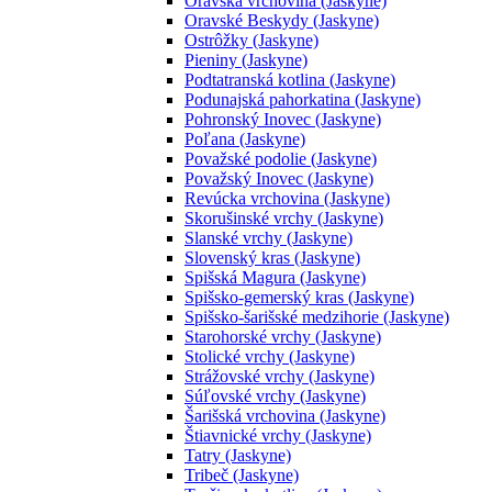
Oravská vrchovina (Jaskyne)
Oravské Beskydy (Jaskyne)
Ostrôžky (Jaskyne)
Pieniny (Jaskyne)
Podtatranská kotlina (Jaskyne)
Podunajská pahorkatina (Jaskyne)
Pohronský Inovec (Jaskyne)
Poľana (Jaskyne)
Považské podolie (Jaskyne)
Považský Inovec (Jaskyne)
Revúcka vrchovina (Jaskyne)
Skorušinské vrchy (Jaskyne)
Slanské vrchy (Jaskyne)
Slovenský kras (Jaskyne)
Spišská Magura (Jaskyne)
Spišsko-gemerský kras (Jaskyne)
Spišsko-šarišské medzihorie (Jaskyne)
Starohorské vrchy (Jaskyne)
Stolické vrchy (Jaskyne)
Strážovské vrchy (Jaskyne)
Súľovské vrchy (Jaskyne)
Šarišská vrchovina (Jaskyne)
Štiavnické vrchy (Jaskyne)
Tatry (Jaskyne)
Tribeč (Jaskyne)