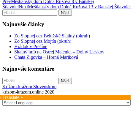
Post
Prev
Meštiansky dom Dolná Ružová 8 v Banskej
Štiavnici
Next
Meštiansky dom Dolná Ružová 13 v Banskej Štiavnici
navigation
Hľadať:
Najnovšie články
Zo Slopnej cez Belušské Slatiny (okruh)
Zo Slopnej cez Mojtín (okruh)
Hrádok v Prečíne
Skalný hríb na Ostrej Malenici – Dolný Lieskov
Chata Zigovka – Horná Mariková
Najnovšie komentáre
Hľadať:
Krížom-krážom Slovenskom
krizom-krazom.online 2020
/ Translate »