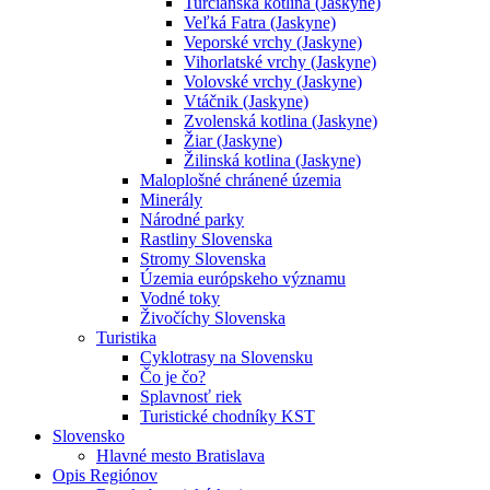
Turčianska kotlina (Jaskyne)
Veľká Fatra (Jaskyne)
Veporské vrchy (Jaskyne)
Vihorlatské vrchy (Jaskyne)
Volovské vrchy (Jaskyne)
Vtáčnik (Jaskyne)
Zvolenská kotlina (Jaskyne)
Žiar (Jaskyne)
Žilinská kotlina (Jaskyne)
Maloplošné chránené územia
Minerály
Národné parky
Rastliny Slovenska
Stromy Slovenska
Územia európskeho významu
Vodné toky
Živočíchy Slovenska
Turistika
Cyklotrasy na Slovensku
Čo je čo?
Splavnosť riek
Turistické chodníky KST
Slovensko
Hlavné mesto Bratislava
Opis Regiónov