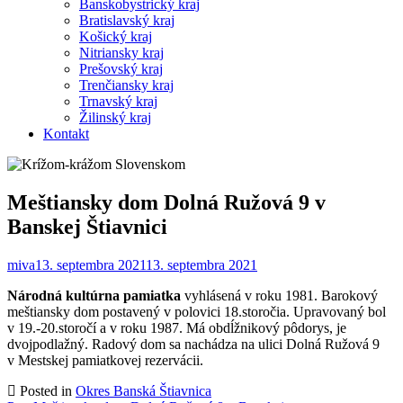
Banskobystrický kraj
Bratislavský kraj
Košický kraj
Nitriansky kraj
Prešovský kraj
Trenčiansky kraj
Trnavský kraj
Žilinský kraj
Kontakt
Meštiansky dom Dolná Ružová 9 v
Banskej Štiavnici
miva
13. septembra 2021
13. septembra 2021
Národná kultúrna pamiatka
vyhlásená v roku 1981. Barokový
meštiansky dom postavený v polovici 18.storočia. Upravovaný bol
v 19.-20.storočí a v roku 1987. Má obdĺžnikový pôdorys, je
dvojpodlažný. Radový dom sa nachádza na ulici Dolná Ružová 9
v Mestskej pamiatkovej rezervácii.
Posted in
Okres Banská Štiavnica