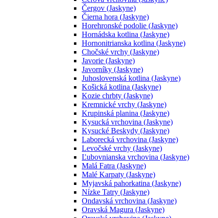
Čergov (Jaskyne)
Čierna hora (Jaskyne)
Horehronské podolie (Jaskyne)
Hornádska kotlina (Jaskyne)
Hornonitrianska kotlina (Jaskyne)
Chočské vrchy (Jaskyne)
Javorie (Jaskyne)
Javorníky (Jaskyne)
Juhoslovenská kotlina (Jaskyne)
Košická kotlina (Jaskyne)
Kozie chrbty (Jaskyne)
Kremnické vrchy (Jaskyne)
Krupinská planina (Jaskyne)
Kysucká vrchovina (Jaskyne)
Kysucké Beskydy (Jaskyne)
Laborecká vrchovina (Jaskyne)
Levočské vrchy (Jaskyne)
Ľubovnianska vrchovina (Jaskyne)
Malá Fatra (Jaskyne)
Malé Karpaty (Jaskyne)
Myjavská pahorkatina (Jaskyne)
Nízke Tatry (Jaskyne)
Ondavská vrchovina (Jaskyne)
Oravská Magura (Jaskyne)