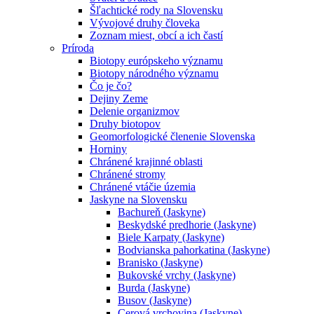
Šľachtické rody na Slovensku
Vývojové druhy človeka
Zoznam miest, obcí a ich častí
Príroda
Biotopy európskeho významu
Biotopy národného významu
Čo je čo?
Dejiny Zeme
Delenie organizmov
Druhy biotopov
Geomorfologické členenie Slovenska
Horniny
Chránené krajinné oblasti
Chránené stromy
Chránené vtáčie územia
Jaskyne na Slovensku
Bachureň (Jaskyne)
Beskydské predhorie (Jaskyne)
Biele Karpaty (Jaskyne)
Bodvianska pahorkatina (Jaskyne)
Branisko (Jaskyne)
Bukovské vrchy (Jaskyne)
Burda (Jaskyne)
Busov (Jaskyne)
Cerová vrchovina (Jaskyne)