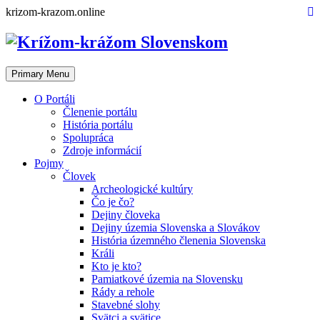
Skip
krizom-krazom.online
to
content
Primary Menu
O Portáli
Členenie portálu
História portálu
Spolupráca
Zdroje informácií
Pojmy
Človek
Archeologické kultúry
Čo je čo?
Dejiny človeka
Dejiny územia Slovenska a Slovákov
História územného členenia Slovenska
Králi
Kto je kto?
Pamiatkové územia na Slovensku
Rády a rehole
Stavebné slohy
Svätci a svätice