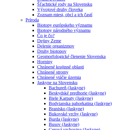
Šľachtické rody na Slovensku
Vývojové druhy človeka
Zoznam miest, obcí a ich častí
Príroda
Biotopy európskeho významu
Biotopy národného významu
Čo je čo?
Dejiny Zeme
Delenie organizmov
Druhy biotopov
Geomorfologické členenie Slovenska
Horniny
Chránené krajinné oblasti
Chránené stromy
Chránené vtáčie územia
Jaskyne na Slovensku
Bachureň (Jaskyne)
Beskydské predhorie (Jaskyne)
Biele Karpaty (Jaskyne)
Bodvianska pahorkatina (Jaskyne)
Branisko (Jaskyne)
Bukovské vrchy (Jaskyne)
Burda (Jaskyne)
Busov (Jaskyne)
Cerová vrchovina (Jaskyne)