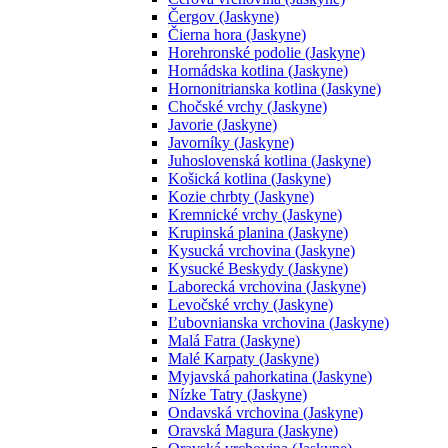
Čergov (Jaskyne)
Čierna hora (Jaskyne)
Horehronské podolie (Jaskyne)
Hornádska kotlina (Jaskyne)
Hornonitrianska kotlina (Jaskyne)
Chočské vrchy (Jaskyne)
Javorie (Jaskyne)
Javorníky (Jaskyne)
Juhoslovenská kotlina (Jaskyne)
Košická kotlina (Jaskyne)
Kozie chrbty (Jaskyne)
Kremnické vrchy (Jaskyne)
Krupinská planina (Jaskyne)
Kysucká vrchovina (Jaskyne)
Kysucké Beskydy (Jaskyne)
Laborecká vrchovina (Jaskyne)
Levočské vrchy (Jaskyne)
Ľubovnianska vrchovina (Jaskyne)
Malá Fatra (Jaskyne)
Malé Karpaty (Jaskyne)
Myjavská pahorkatina (Jaskyne)
Nízke Tatry (Jaskyne)
Ondavská vrchovina (Jaskyne)
Oravská Magura (Jaskyne)