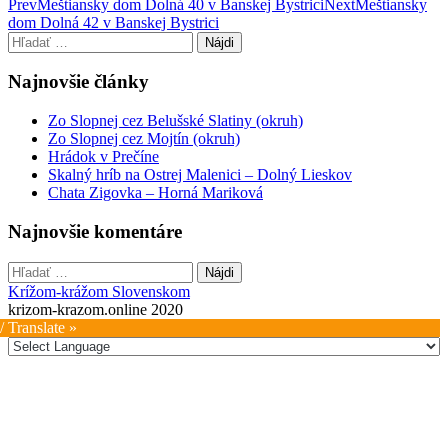
Post
Prev
Meštiansky dom Dolná 40 v Banskej Bystrici
Next
Meštiansky
dom Dolná 42 v Banskej Bystrici
navigation
Hľadať:
Najnovšie články
Zo Slopnej cez Belušské Slatiny (okruh)
Zo Slopnej cez Mojtín (okruh)
Hrádok v Prečíne
Skalný hríb na Ostrej Malenici – Dolný Lieskov
Chata Zigovka – Horná Mariková
Najnovšie komentáre
Hľadať:
Krížom-krážom Slovenskom
krizom-krazom.online 2020
/ Translate »