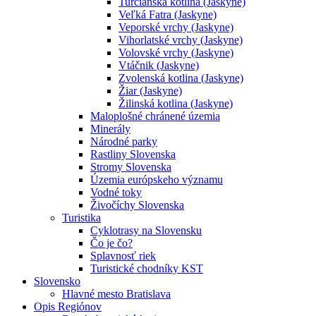
Turčianska kotlina (Jaskyne)
Veľká Fatra (Jaskyne)
Veporské vrchy (Jaskyne)
Vihorlatské vrchy (Jaskyne)
Volovské vrchy (Jaskyne)
Vtáčnik (Jaskyne)
Zvolenská kotlina (Jaskyne)
Žiar (Jaskyne)
Žilinská kotlina (Jaskyne)
Maloplošné chránené územia
Minerály
Národné parky
Rastliny Slovenska
Stromy Slovenska
Územia európskeho významu
Vodné toky
Živočíchy Slovenska
Turistika
Cyklotrasy na Slovensku
Čo je čo?
Splavnosť riek
Turistické chodníky KST
Slovensko
Hlavné mesto Bratislava
Opis Regiónov