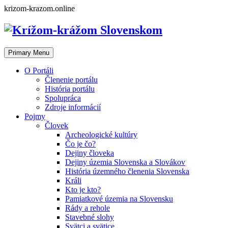
Skip
krizom-krazom.online
to
content
Primary Menu
O Portáli
Členenie portálu
História portálu
Spolupráca
Zdroje informácií
Pojmy
Človek
Archeologické kultúry
Čo je čo?
Dejiny človeka
Dejiny územia Slovenska a Slovákov
História územného členenia Slovenska
Králi
Kto je kto?
Pamiatkové územia na Slovensku
Rády a rehole
Stavebné slohy
Svätci a svätice