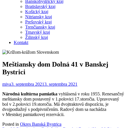
Banskobystrický kraj
Bratislavský kraj
Košický kraj
Nitriansky kraj
Prešovský kraj
Trenčiansky kraj
Trnavský kraj
Žilinský kraj
Kontakt
Meštiansky dom Dolná 41 v Banskej
Bystrici
miva
3. septembra 2021
3. septembra 2021
Národná kultúrna pamiatka
vyhlásená v roku 1955. Renesančný
meštiansky dom postavený v 1.polovici 17.storočia. Upravovaný
bol v 2.polovici 19.storočia. Má dvojtraktovú dispozíciu, je
dvojpodlažný s podpivničením. Radový dom sa nachádza
v Mestskej pamiatkovej rezervácii.
Posted in
Okres Banská Bystrica