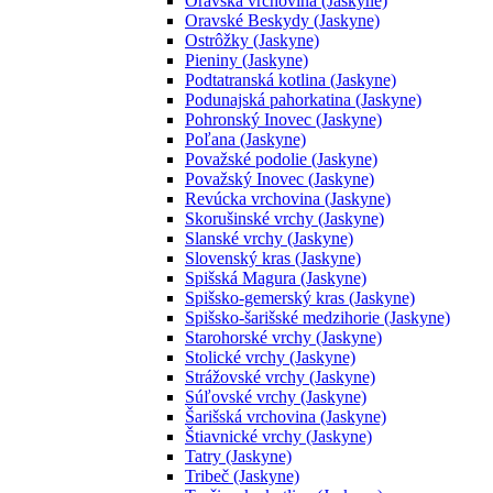
Oravská vrchovina (Jaskyne)
Oravské Beskydy (Jaskyne)
Ostrôžky (Jaskyne)
Pieniny (Jaskyne)
Podtatranská kotlina (Jaskyne)
Podunajská pahorkatina (Jaskyne)
Pohronský Inovec (Jaskyne)
Poľana (Jaskyne)
Považské podolie (Jaskyne)
Považský Inovec (Jaskyne)
Revúcka vrchovina (Jaskyne)
Skorušinské vrchy (Jaskyne)
Slanské vrchy (Jaskyne)
Slovenský kras (Jaskyne)
Spišská Magura (Jaskyne)
Spišsko-gemerský kras (Jaskyne)
Spišsko-šarišské medzihorie (Jaskyne)
Starohorské vrchy (Jaskyne)
Stolické vrchy (Jaskyne)
Strážovské vrchy (Jaskyne)
Súľovské vrchy (Jaskyne)
Šarišská vrchovina (Jaskyne)
Štiavnické vrchy (Jaskyne)
Tatry (Jaskyne)
Tribeč (Jaskyne)