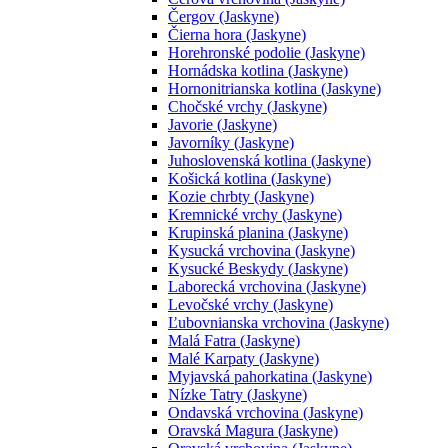
Čergov (Jaskyne)
Čierna hora (Jaskyne)
Horehronské podolie (Jaskyne)
Hornádska kotlina (Jaskyne)
Hornonitrianska kotlina (Jaskyne)
Chočské vrchy (Jaskyne)
Javorie (Jaskyne)
Javorníky (Jaskyne)
Juhoslovenská kotlina (Jaskyne)
Košická kotlina (Jaskyne)
Kozie chrbty (Jaskyne)
Kremnické vrchy (Jaskyne)
Krupinská planina (Jaskyne)
Kysucká vrchovina (Jaskyne)
Kysucké Beskydy (Jaskyne)
Laborecká vrchovina (Jaskyne)
Levočské vrchy (Jaskyne)
Ľubovnianska vrchovina (Jaskyne)
Malá Fatra (Jaskyne)
Malé Karpaty (Jaskyne)
Myjavská pahorkatina (Jaskyne)
Nízke Tatry (Jaskyne)
Ondavská vrchovina (Jaskyne)
Oravská Magura (Jaskyne)