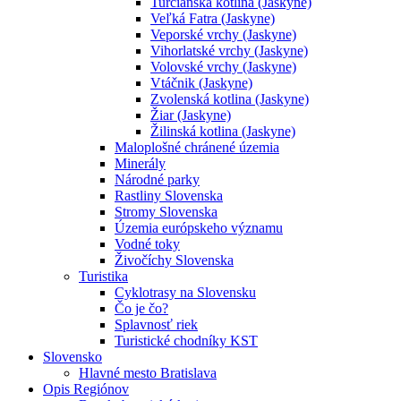
Turčianska kotlina (Jaskyne)
Veľká Fatra (Jaskyne)
Veporské vrchy (Jaskyne)
Vihorlatské vrchy (Jaskyne)
Volovské vrchy (Jaskyne)
Vtáčnik (Jaskyne)
Zvolenská kotlina (Jaskyne)
Žiar (Jaskyne)
Žilinská kotlina (Jaskyne)
Maloplošné chránené územia
Minerály
Národné parky
Rastliny Slovenska
Stromy Slovenska
Územia európskeho významu
Vodné toky
Živočíchy Slovenska
Turistika
Cyklotrasy na Slovensku
Čo je čo?
Splavnosť riek
Turistické chodníky KST
Slovensko
Hlavné mesto Bratislava
Opis Regiónov