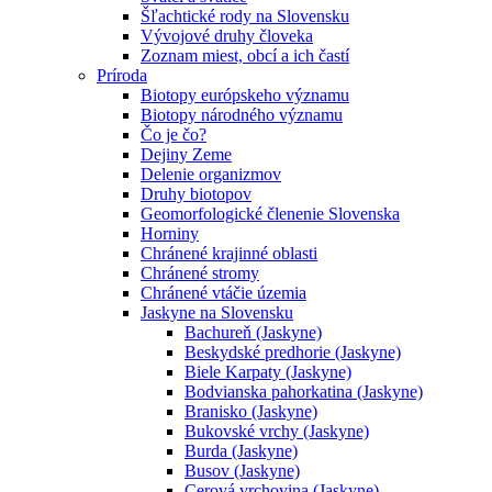
Šľachtické rody na Slovensku
Vývojové druhy človeka
Zoznam miest, obcí a ich častí
Príroda
Biotopy európskeho významu
Biotopy národného významu
Čo je čo?
Dejiny Zeme
Delenie organizmov
Druhy biotopov
Geomorfologické členenie Slovenska
Horniny
Chránené krajinné oblasti
Chránené stromy
Chránené vtáčie územia
Jaskyne na Slovensku
Bachureň (Jaskyne)
Beskydské predhorie (Jaskyne)
Biele Karpaty (Jaskyne)
Bodvianska pahorkatina (Jaskyne)
Branisko (Jaskyne)
Bukovské vrchy (Jaskyne)
Burda (Jaskyne)
Busov (Jaskyne)
Cerová vrchovina (Jaskyne)