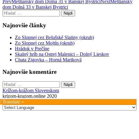
Post
Prev
Meštiansky dom Dolná 31 v Banskej Bystrici
Next
Meštiansky
dom Dolná 33 v Banskej Bystrici
navigation
Hľadať:
Najnovšie články
Zo Slopnej cez Belušské Slatiny (okruh)
Zo Slopnej cez Mojtín (okruh)
Hrádok v Prečíne
Skalný hríb na Ostrej Malenici – Dolný Lieskov
Chata Zigovka – Horná Mariková
Najnovšie komentáre
Hľadať:
Krížom-krážom Slovenskom
krizom-krazom.online 2020
/ Translate »