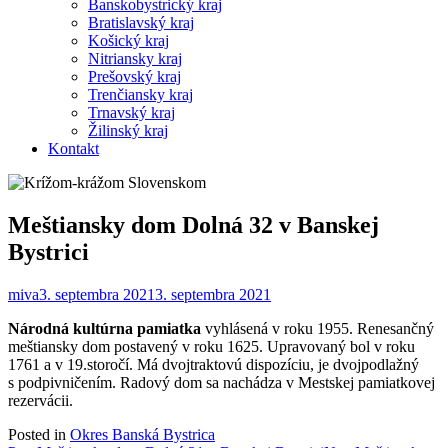
Banskobystrický kraj
Bratislavský kraj
Košický kraj
Nitriansky kraj
Prešovský kraj
Trenčiansky kraj
Trnavský kraj
Žilinský kraj
Kontakt
Meštiansky dom Dolná 32 v Banskej
Bystrici
miva
3. septembra 2021
3. septembra 2021
Národná kultúrna pamiatka
vyhlásená v roku 1955. Renesančný
meštiansky dom postavený v roku 1625. Upravovaný bol v roku
1761 a v 19.storočí. Má dvojtraktovú dispozíciu, je dvojpodlažný
s podpivničením. Radový dom sa nachádza v Mestskej pamiatkovej
rezervácii.
Posted in
Okres Banská Bystrica