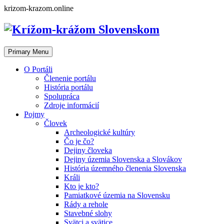
Skip
krizom-krazom.online
to
content
Primary Menu
O Portáli
Členenie portálu
História portálu
Spolupráca
Zdroje informácií
Pojmy
Človek
Archeologické kultúry
Čo je čo?
Dejiny človeka
Dejiny územia Slovenska a Slovákov
História územného členenia Slovenska
Králi
Kto je kto?
Pamiatkové územia na Slovensku
Rády a rehole
Stavebné slohy
Svätci a svätice