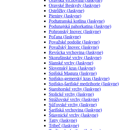
Oravská vrchovina (Jaskyne)
Oravské Beskydy (Jaskyne)
Ostrôžky (Jaskyne)
Pieniny (Jaskyne)
Podtatranská kotlina (Jaskyne)
Podunajská pahorkatina (Jaskyne)
Pohronský Inovec (Jaskyne)
Poľana (Jaskyne)
Považské podolie (Jaskyne)
Považský Inovec (Jaskyne)
Revúcka vrchovina (Jaskyne)
Skorušinské vrchy (Jaskyne)
Slanské vrchy (Jaskyne)
Slovenský kras (Jaskyne)
Spišská Magura (Jaskyne)
Spišsko-gemerský kras (Jaskyne)
Spišsko-šarišské medzihorie (Jaskyne)
Starohorské vrchy (Jaskyne)
Stolické vrchy (Jaskyne)
Strážovské vrchy (Jaskyne)
Súľovské vrchy (Jaskyne)
Šarišská vrchovina (Jaskyne)
Štiavnické vrchy (Jaskyne)
Tatry (Jaskyne)
Tribeč (Jaskyne)