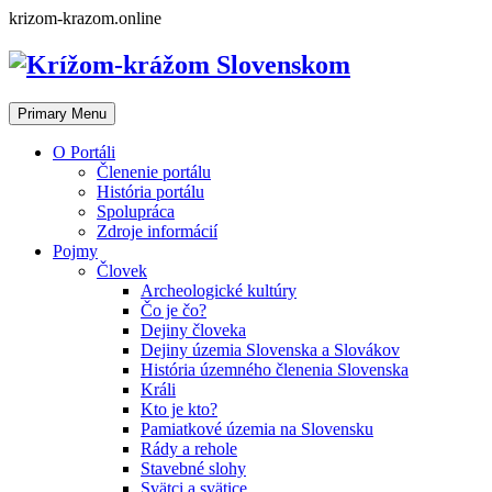
Skip
krizom-krazom.online
to
content
Primary Menu
O Portáli
Členenie portálu
História portálu
Spolupráca
Zdroje informácií
Pojmy
Človek
Archeologické kultúry
Čo je čo?
Dejiny človeka
Dejiny územia Slovenska a Slovákov
História územného členenia Slovenska
Králi
Kto je kto?
Pamiatkové územia na Slovensku
Rády a rehole
Stavebné slohy
Svätci a svätice