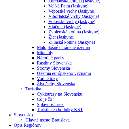
Turčianska kotlina (Jaskyne)
Veľká Fatra (Jaskyne)
Veporské vrchy (Jaskyne)
Vihorlatské vrchy (Jaskyne)
Volovské vrchy (Jaskyne)
Vtáčnik (Jaskyne)
Zvolenská kotlina (Jaskyne)
Žiar (Jaskyne)
Žilinská kotlina (Jaskyne)
Maloplošné chránené územia
Minerály
Národné parky
Rastliny Slovenska
Stromy Slovenska
Územia európskeho významu
Vodné toky
Živočíchy Slovenska
Turistika
Cyklotrasy na Slovensku
Čo je čo?
Splavnosť riek
Turistické chodníky KST
Slovensko
Hlavné mesto Bratislava
Opis Regiónov