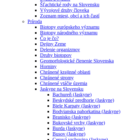
Šľachtické rody na Slovensku
Vývojové druhy človeka
Zoznam miest, obcí a ich častí
Príroda
Biotopy európskeho významu
Biotopy národného významu
Čo je čo?
Dejiny Zeme
Delenie organizmov
Druhy biotopov
Geomorfologické členenie Slovenska
Horniny
Chránené krajinné oblasti
Chránené stromy
Chránené vtáčie územia
Jaskyne na Slovensku
Bachureň (Jaskyne)
Beskydské predhorie (Jaskyne)
Biele Karpaty (Jaskyne)
Bodvianska pahorkatina (Jaskyne)
Branisko (Jaskyne)
Bukovské vrchy (Jaskyne)
Burda (Jaskyne)
Busov (Jaskyne)
Cerová vrchovina (Jaskyne)