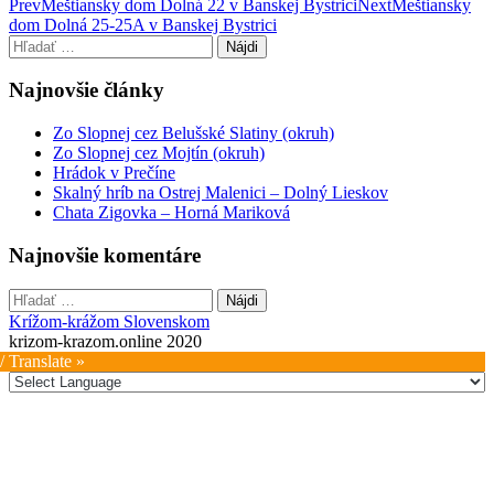
Post
Prev
Meštiansky dom Dolná 22 v Banskej Bystrici
Next
Meštiansky
dom Dolná 25-25A v Banskej Bystrici
navigation
Hľadať:
Najnovšie články
Zo Slopnej cez Belušské Slatiny (okruh)
Zo Slopnej cez Mojtín (okruh)
Hrádok v Prečíne
Skalný hríb na Ostrej Malenici – Dolný Lieskov
Chata Zigovka – Horná Mariková
Najnovšie komentáre
Hľadať:
Krížom-krážom Slovenskom
krizom-krazom.online 2020
/ Translate »