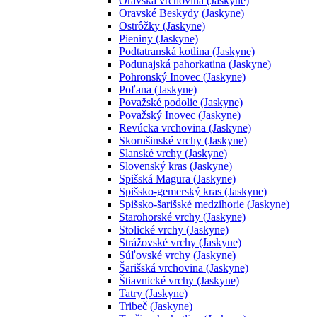
Oravská vrchovina (Jaskyne)
Oravské Beskydy (Jaskyne)
Ostrôžky (Jaskyne)
Pieniny (Jaskyne)
Podtatranská kotlina (Jaskyne)
Podunajská pahorkatina (Jaskyne)
Pohronský Inovec (Jaskyne)
Poľana (Jaskyne)
Považské podolie (Jaskyne)
Považský Inovec (Jaskyne)
Revúcka vrchovina (Jaskyne)
Skorušinské vrchy (Jaskyne)
Slanské vrchy (Jaskyne)
Slovenský kras (Jaskyne)
Spišská Magura (Jaskyne)
Spišsko-gemerský kras (Jaskyne)
Spišsko-šarišské medzihorie (Jaskyne)
Starohorské vrchy (Jaskyne)
Stolické vrchy (Jaskyne)
Strážovské vrchy (Jaskyne)
Súľovské vrchy (Jaskyne)
Šarišská vrchovina (Jaskyne)
Štiavnické vrchy (Jaskyne)
Tatry (Jaskyne)
Tribeč (Jaskyne)