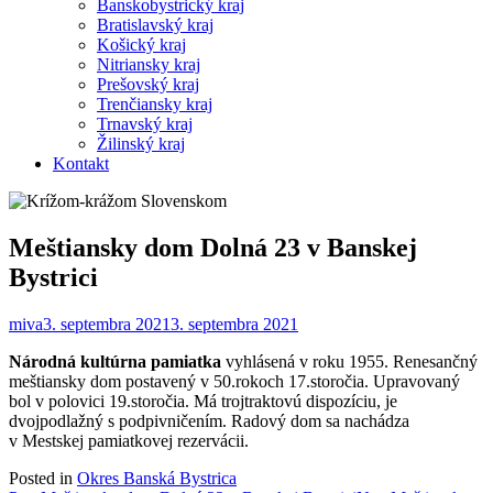
Banskobystrický kraj
Bratislavský kraj
Košický kraj
Nitriansky kraj
Prešovský kraj
Trenčiansky kraj
Trnavský kraj
Žilinský kraj
Kontakt
Meštiansky dom Dolná 23 v Banskej
Bystrici
miva
3. septembra 2021
3. septembra 2021
Národná kultúrna pamiatka
vyhlásená v roku 1955. Renesančný
meštiansky dom postavený v 50.rokoch 17.storočia. Upravovaný
bol v polovici 19.storočia. Má trojtraktovú dispozíciu, je
dvojpodlažný s podpivničením. Radový dom sa nachádza
v Mestskej pamiatkovej rezervácii.
Posted in
Okres Banská Bystrica