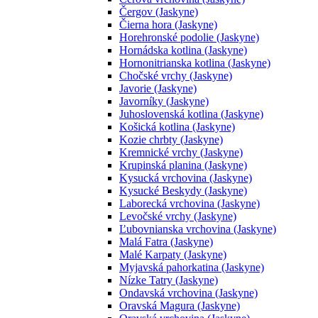
Čergov (Jaskyne)
Čierna hora (Jaskyne)
Horehronské podolie (Jaskyne)
Hornádska kotlina (Jaskyne)
Hornonitrianska kotlina (Jaskyne)
Chočské vrchy (Jaskyne)
Javorie (Jaskyne)
Javorníky (Jaskyne)
Juhoslovenská kotlina (Jaskyne)
Košická kotlina (Jaskyne)
Kozie chrbty (Jaskyne)
Kremnické vrchy (Jaskyne)
Krupinská planina (Jaskyne)
Kysucká vrchovina (Jaskyne)
Kysucké Beskydy (Jaskyne)
Laborecká vrchovina (Jaskyne)
Levočské vrchy (Jaskyne)
Ľubovnianska vrchovina (Jaskyne)
Malá Fatra (Jaskyne)
Malé Karpaty (Jaskyne)
Myjavská pahorkatina (Jaskyne)
Nízke Tatry (Jaskyne)
Ondavská vrchovina (Jaskyne)
Oravská Magura (Jaskyne)